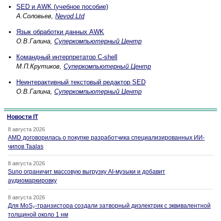
SED и AWK (учебное пособие)
А.Соловьев,
Nevod Ltd
Язык обработки данных AWK
О.В.Галина,
Суперкомпьютерный Центр
Командный интерпретатор C-shell
М.П.Крутиков,
Суперкомпьютерный Центр
Неинтерактивный текстовый редактор SED
О.В.Галина,
Суперкомпьютерный Центр
Новости IT
8 августа 2026
AMD договорилась о покупке разработчика специализированных ИИ-
чипов Taalas
8 августа 2026
Suno ограничит массовую выгрузку AI-музыки и добавит
аудиомаркировку
8 августа 2026
Для MoS₂-транзистора создали затворный диэлектрик с эквивалентной
толщиной около 1 нм