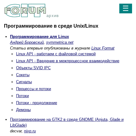
☰
архив
Программирование в среде Unix/Linux
Программирование для Linux
Андрей Боровский
,
symmetrica.net
Статьи впервые опубликованы в журнале
Linux Format
Linux API - работаем с файловой системой
Linux API - Введение в межпроцессное взаимодействие
Объекты SVID IPC
Сокеты
Сигналы
Процессы и потоки
Потоки
Потоки - продолжение
Демоны
Программирование на GTK2 в среде GNOME (Anjuta, Glade и
LibGlade)
decvar,
nixp.ru