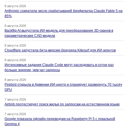
8 августа 2026
Anthropic сократила число срабатываний биофильтра Claude Fable 5 на
85%
8 августа 2026
Backflip AI выпустила ИИ-модель для преобразования 3D-сканов в
параметрические CAD-модели
8 августа 2026
Cloudflare запустила бета-версию браузера Kitesurf для ИИ-агентов
8 августа 2026
Интенсивные задания Claude Code могут расходовать в сотни раз
больше энергии, чем чат-запросы
8 августа 2026
Firebird открыла в Армении ИИ-центр и планирует развернуть 70 тысяч
GPU
7 августа 2026
Airbnb протестирует поиск жилья по запросам на естественном языке
7 августа 2026
Google показала офлайн-переводчик на Raspberry Pi 5 с локальной
Gemma 4