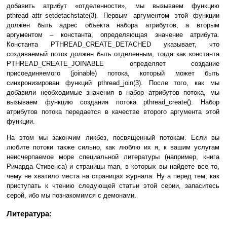
добавить атрибут «отделенности», мы вызываем функцию
pthread_attr_setdetachstate(3). Первым аргументом этой функции
должен быть адрес объекта набора атрибутов, а вторым
аргументом – константа, определяющая значение атрибута.
Константа PTHREAD_CREATE_DETACHED указывает, что
создаваемый поток должен быть отделенным, тогда как константа
PTHREAD_CREATE_JOINABLE определяет создание
присоединяемого (joinable) потока, который может быть
синхронизирован функций pthread_join(3). После того, как мы
добавили необходимые значения в набор атрибутов потока, мы
вызываем функцию создания потока pthread_create(). Набор
атрибутов потока передается в качестве второго аргумента этой
функции.
На этом мы закончим ликбез, посвященный потокам. Если вы
любите потоки также сильно, как люблю их я, к вашим услугам
неисчерпаемое море специальной литературы (например, книга
Ричарда Стивенса) и страницы man, в которых вы найдете все то,
чему не хватило места на страницах журнала. Ну а перед тем, как
приступать к чтению следующей статьи этой серии, запаситесь
серой, ибо мы познакомимся с демонами.
Литература: