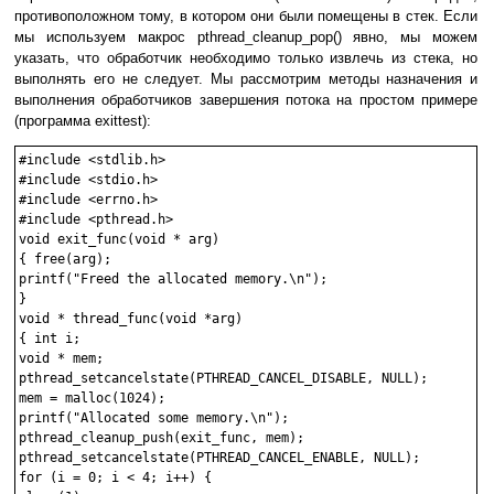
противоположном тому, в котором они были помещены в стек. Если
мы используем макрос pthread_cleanup_pop() явно, мы можем
указать, что обработчик необходимо только извлечь из стека, но
выполнять его не следует. Мы рассмотрим методы назначения и
выполнения обработчиков завершения потока на простом примере
(программа exittest):
#include <stdlib.h>

#include <stdio.h>

#include <errno.h>

#include <pthread.h>

void exit_func(void * arg)

{ free(arg);

printf("Freed the allocated memory.\n");

}

void * thread_func(void *arg)

{ int i;

void * mem;

pthread_setcancelstate(PTHREAD_CANCEL_DISABLE, NULL);

mem = malloc(1024);

printf("Allocated some memory.\n");

pthread_cleanup_push(exit_func, mem);

pthread_setcancelstate(PTHREAD_CANCEL_ENABLE, NULL);

for (i = 0; i < 4; i++) {
