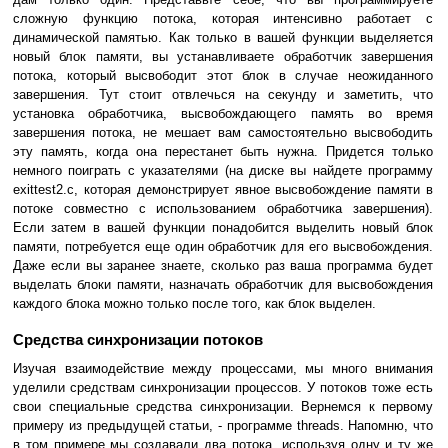
сложную функцию потока, которая интенсивно работает с
динамической памятью. Как только в вашей функции выделяется
новый блок памяти, вы устанавливаете обработчик завершения
потока, который высвободит этот блок в случае неожиданного
завершения. Тут стоит отвлечься на секунду и заметить, что
установка обработчика, высвобождающего память во время
завершения потока, не мешает вам самостоятельно высвободить
эту память, когда она перестанет быть нужна. Придется только
немного поиграть с указателями (на диске вы найдете программу
exittest2.c, которая демонстрирует явное высвобождение памяти в
потоке совместно c использованием обработчика завершения).
Если затем в вашей функции понадобится выделить новый блок
памяти, потребуется еще один обработчик для его высвобождения.
Даже если вы заранее знаете, сколько раз ваша программа будет
выделать блоки памяти, назначать обработчик для высвобождения
каждого блока можно только после того, как блок выделен.
Средства синхронизации потоков
Изучая взаимодействие между процессами, мы много внимания
уделили средствам синхронизации процессов. У потоков тоже есть
свои специальные средства синхронизации. Вернемся к первому
примеру из предыдущей статьи, - программе threads. Напомню, что
в том примере мы создавали два потока, используя одну и ту же