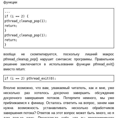
функции
...

if (i == 2) {

pthread_cleanup_pop(1);

return;

}

pthread_cleanup_pop(1);

return;

вообще не скомпилируется, поскольку лишний макрос
pthread_cleanup_pop() нарушит синтаксис программы. Правильное
решение заключается в использовании функции pthread_exit()
вместо return:
if (i == 2) pthread_exit(0);
Вполне возможно, что вам, уважаемый читатель, как и мне, уже
несколько раз хотелось досрочно завершить обсуждение
досрочного завершения потоков. Потерпите немного, мы уже
приближаемся к финишу. Осталось ответить на вопрос, зачем нам
нужна возможность устанавливать несколько обработчиков
завершения потока? Ответов на этот вопрос может быть много, но я
дам только один. Представьте себе, что вы программируете