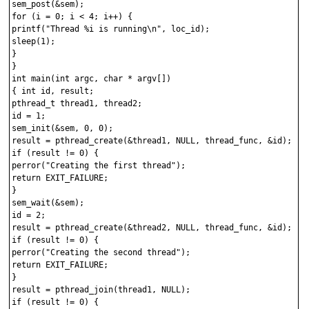
sem_post(&sem);

for (i = 0; i < 4; i++) {

printf("Thread %i is running\n", loc_id);

sleep(1);

}

}

int main(int argc, char * argv[])

{ int id, result;

pthread_t thread1, thread2;

id = 1;

sem_init(&sem, 0, 0);

result = pthread_create(&thread1, NULL, thread_func, &id);

if (result != 0) {

perror("Creating the first thread");

return EXIT_FAILURE;

}

sem_wait(&sem);

id = 2;

result = pthread_create(&thread2, NULL, thread_func, &id);

if (result != 0) {

perror("Creating the second thread");

return EXIT_FAILURE;

}

result = pthread_join(thread1, NULL);

if (result != 0) {
