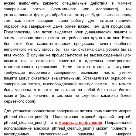
нужно выполнять какие-то специальные действия в момент
завершения потока (нормального или досрочного), мы
устанавливаем функцию-обработчик, которая будет вызвана перед
тем, как поток завершит свою работу. Для потоков наличие
обработчика завершения даже более важно, чем для процессов.
Предположим, что поток выделяет блок динамической памяти и
затем внезапно завершается по требованию другого потока. Если
бы поток был самостоятельным процессом, ничего особенно
неприятного не случилось бы, так как система сама убрала бы за
ним мусор. В случае же процесса-потока не высвобожденный блок
памяти так и останется «висеть» в адресном пространстве
многопоточного приложения. Если потоков много, а ситуации,
требующие досрочного завершения, возникают часто, утечки
памяти могут оказаться значительными. Устанавливая обработчик
завершения потока, высвобождающий занятую память, мы можем
быть уверены, что поток не оставит за собой бесхозных блоков
памяти (если, конечно, в системе не случится какого-то более
серьезного сбоя).
Для установки обработчика завершения потока применяется макрос
pthread_cleanup_push(3). Подчеркиваю жирной красной чертой,
pthread_cleanup_push() – это
макрос, а не функция
. Неправильное
использование макроса pthread_cleanup_push() может привести к
неожиданным синтаксическим ошибкам. У макроса