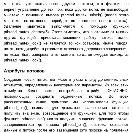
мьютекса, уже захваченного другим потоком, эта функция не
вернет управление до тех пор, пока другой поток не высвободит
мьютекс с помощью вызова pthread_mutex_unlock() (после этого
мьютекс, естественно, перейдет во владение нового потока).
Удаление мьютекса выполняется с помощью функции
pthread_mutex_destroy(3). Стоит отметить, что в отличие от многих
других функций, приостанавливающих работу потока, вызов
pthread_mutex_lock() не является точкой останова. Иначе говоря,
поток, находящийся в режиме отложенного досрочного завершения,
не может быть завершен в тот момент, когда он ожидает выхода из
pthread_mutex_lock().
Атрибуты потоков
Создавая новый поток, вы можете указать ряд дополнительных
атрибутов, определяющих некоторые его параметры. Из всех этих
атрибутов более всего востребован атрибут DETACHED,
позволяющий создавать отделенные потоки. Во всех
рассмотренных выше примерах мы использовали функцию
pthread_join(), позволяющую дождаться завершения потока и
получить значение, возвращенное его функцией. Для того чтобы
функция pthread_join() могла получить значение функции потока,
завершившегося до вызова pthread_join(), система сохраняет
данные о потоке после его завершения (это похоже на появления