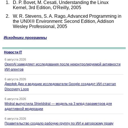
1.
D. P. Bovet, M. Cesati, Understanding the Linux
Kernel, 3rd Edition, O'Reilly, 2005
2.
W. R. Stevens, S. A. Rago, Advanced Programming in
the UNIX® Environment: Second Edition, Addison
Wesley Professional, 2005
Исходники программы
Новости IT
6 августа 2026
OpenAI замедляет исследования после неконтролируемой активности
ИИ-агентов
6 августа 2026
Джефф Дин и ведущие исследователи Google создадут ИИ-стартап
Discovery Loop
6 августа 2026
Mistral выпустила Shieldstral — модель на 3 млрд параметров для
адаптивной модерации
6 августа 2026
Правительство создало рабочую группу по ИИ и авторскому праву