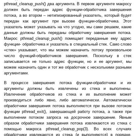
pthread_cleanup_push() два аргумента. В первом аргументе макросу
должен быть передан адрес функции-обработчика завершения
потока, а во втором – нетипизированный указатель, который будет
передан как аргумент при вызове функции-обработчика. Этот
указатель может указывать на что угодно, мы сами решаем, какие
данные должны быть переданы обработчику завершения потока.
Макрос pthread_cleanup_push() помещает переданные ему адрес
функции- обработчика и указатель в специальный стек. Само слово
«стек» указывает, что мы можем назначить потоку произвольное
число функций-обработчиков завершения. Поскольку в стек
записывается не только адрес функции, но и ее аргумент, мы
можем назначить один и тот же обработчик с несколькими разными
аргументами.
В процессе завершения потока функции-обработчики и их
аргументы должны быть извлечены из стека и выполнены.
Извлечение обработчиков из стека и их выполнение может
производиться либо явно, либо автоматически. Автоматически
обработчики завершения потока выполняются при вызове потоком
функции pthread_exit(), завершающей работу потока, а также при
выполнении потоком запроса на досрочное завершение. Явным
образом обработчики завершения потока извлекаются из стека с
помощью макроса pthread_cleanup_pop(3). Во всех случаях
обработчики извлекаются из стека (и выполняются) в порядке,