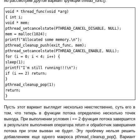
но рассмотрим другой вариант функции thread_func():
void * thread_func(void *arg)

{ int i;

void * mem;

pthread_setcancelstate(PTHREAD_CANCEL_DISABLE, NULL);

mem = malloc(1024);

printf("Allocated some memory.\n");

pthread_cleanup_push(exit_func, mem);

pthread_setcancelstate(PTHREAD_CANCEL_ENABLE, NULL);

for (i = 0; i < 4; i++) {

sleep(1);

printf("I'm still running!!!\n");

if (i == 2) return;

}

pthread_cleanup_pop(1);

return;

Пусть этот вариант выглядит несколько неестественно, суть его в
том, что теперь в функции потока определено несколько точек
выхода. При выполнении условия i == 2 функция потока завершится
в результате выполнения оператора return и обработчик завершения
потока при этом вызван не будет. Эту проблему нельзя решить
добавлением еще одного макроса pthread_cleanup_pop(). Вариант