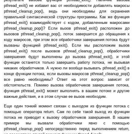
pthread_exit() не избавит вас от необходимости добавлять макросы
pthread_cleanup_pop(), ведь они необходимы для охранения
правильной синтаксической структуры программы. Как же функция
pthread_exit() взаимодействует с кодом, добавленным макросами
pthread_cleanup_pop()? Если вызов pthread_exit() расположен до
вызовов pthread_cleanup_pop(), поток завершится до обращения к
коду макросов, при этом все обработчики завершения потока будут
вызваны функцией pthread_exit(). Если мы расположим вызов
pthread_exit() после вызовов pthread_cleanup_pop(), обработчики
завершения будут выполнены до вызова pthread_exit(), и этой
функции останется только завершить работу потока, не вызывая
никаких обработчиков. А нужно ли вообще вызывать pthread_exit() в
конце функции потока, если вызовы макросов pthread_cleanup_pop()
все равно необходимы? Ответ на этот вопрос зависит от
обстоятельств. Помимо вызова обработчиков завершения потока,
функция pthread_exit() может выполнять в вашем потоке и другие
важные действия, и в этом случае ее вызов необходим.
Еще один тонкий момент связан с выходом из функции потока с
помощью оператора return. Сам по себе такой выход из функции
потока не приводит к вызову обработчиков завершения. В нашем
примере мы вызвали обработчики явно с помощью
pthread_cleanup_pop() непосредственно перед выполнением return,