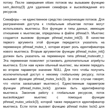
потоку. После завершения обоих потоков мы вызываем функцию
sem_destroy(3) для удаления семафора и высвобождения его
ресурсов.
Семафоры – не единственное средство синхронизации потоков. Для
разграничения доступа к глобальным объектам потоки могут
использовать мьютексы. Все функции и типы данных, имеющие
отношение к мьютексам, определены в файле pthread.h. Мьютекс
создается вызовом функции pthread_mutex_init(3). В качестве
первого аргумента этой функции передается указатель на
переменную pthread_mutex_t, которая играет роль идентификатора
нового мьютекса. Вторым аргументом функции pthread_mutex_init()
должен быть указатель на переменную типа pthread_mutexattr_t.
Эта переменная позволяет установить дополнительные атрибуты
мьютекса. Если нам нужен обычный мьютекс, мы можем передать
во втором параметре значение NULL. Для того чтобы получить
исключительный доступ к некоему глобальному ресурсу, поток
вызывает функцию pthread_mutex_lock(3), (в этом случае говорят,
что «поток захватывает мьютекс»). Единственным параметром
функции pthread_mutex_lock() должен быть идентификатор
мьютекса. Закончив работу с глобальным ресурсом, поток
высвобождает мьютекс с помощью функции
pthread_mutex_unlock(3), которой также передается идентификатор
мьютекса. Если поток вызовет функцию pthread_mutex_lock() для