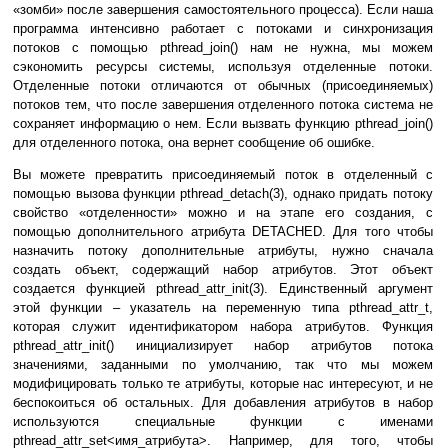
«зомби» после завершения самостоятельного процесса). Если наша
программа интенсивно работает с потоками и синхронизация
потоков с помощью pthread_join() нам не нужна, мы можем
сэкономить ресурсы системы, используя отделенные потоки.
Отделенные потоки отличаются от обычных (присоединяемых)
потоков тем, что после завершения отделенного потока система не
сохраняет информацию о нем. Если вызвать функцию pthread_join()
для отделенного потока, она вернет сообщение об ошибке.
Вы можете превратить присоединяемый поток в отделенный с
помощью вызова функции pthread_detach(3), однако придать потоку
свойство «отделенности» можно и на этапе его создания, с
помощью дополнительного атрибута DETACHED. Для того чтобы
назначить потоку дополнительные атрибуты, нужно сначала
создать объект, содержащий набор атрибутов. Этот объект
создается функцией pthread_attr_init(3). Единственный аргумент
этой функции – указатель на переменную типа pthread_attr_t,
которая служит идентификатором набора атрибутов. Функция
pthread_attr_init() инициализирует набор атрибутов потока
значениями, заданными по умолчанию, так что мы можем
модифицировать только те атрибуты, которые нас интересуют, и не
беспокоиться об остальных. Для добавления атрибутов в набор
используются специальные функции с именами
pthread_attr_set<имя_атрибута>. Например, для того, чтобы