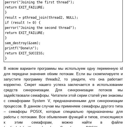
perror("Joining the first thread");

return EXIT_FAILURE;

}

result = pthread_join(thread2, NULL);

if (result != 0) {

perror("Joining the second thread");

return EXIT_FAILURE;

}

sem_destroy(&sem);

printf("Done\n");

return EXIT_SUCCESS;

В новом варианте программы мы используем одну переменную id
для передачи значения обоим потокам. Если вы скомпилируете и
запустите программу threads2, то увидите, что она работает
корректно. Секрет нашего успеха заключается в использовании
средств синхронизации. Для синхронизации потоков мы
задействовали семафоры. Читатели этой серии статей уже знакомы
с семафорами System V, предназначенными для синхронизации
процессов. В данном случае мы применяем семафоры другого типа
– семафоры POSIX, которые специально предназначены для
работы с потоками. Все объявления функций и типов, относящиеся
к этим семафорам, можно найти в файле