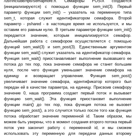
/usr/include/nptl/semaphore.h. Семафоры POSIX создаются
(инициализируются) с помощью функции sem_init(3). Первый
параметр функции sem_init() – указатель на переменную типа
sem_t, которая служит идентификатором семафора. Второй
параметр - pshared - в настоящее время не используется, и мы
оставим его равным нулю. В третьем параметре функции sem_init()
передается значение, которым инициализируется семафор.
Дальнейшая работа с семафором осуществляется с помощью
функций sem_wait(3) и sem_post(3). Единственным аргументом
функции sem_wait() служит указатель на идентификатор семафора.
Функция sem_wait() приостанавливает выполнение вызвавшего ее
потока до тех пор, пока значение семафора не станет большим
нуля, после чего функция уменьшает значение семафора на
единицу и возвращает управление. Функция sem_post()
увеличивает значение семафора, идентификатор которого был
передан ей в качестве параметра, на единицу. Присвоив семафору
значение 0, наша программа создает первый поток и вызывает
функцию sem_wait(). Эта функция приостановит выполнение
функции main() до тех пор, пока функция потока не вызовет
функцию sem_post(), а это случится только после того как функция
потока обработает значение переменной id. Таким образом, мы
можем быть уверены, что в момент создания второго потока первый
поток уже закончит работу с переменной id, и мы сможем
использовать эту переменную для передачи данных второму