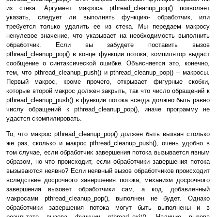
из стека. Аргумент макроса pthread_cleanup_pop() позволяет
указать, следует ли выполнять функцию- обработчик, или
требуется только удалить ее из стека. Мы передаем макросу
ненулевое значение, что указывает на необходимость выполнить
обработчик. Если вы забудете поставить вызов
pthread_cleanup_pop() в конце функции потока, компилятор выдаст
сообщение о синтаксической ошибке. Объясняется это, конечно,
тем, что pthread_cleanup_push() и pthread_cleanup_pop() – макросы.
Первый макрос, кроме прочего, открывает фигурные скобки,
которые второй макрос должен закрыть, так что число обращений к
pthread_cleanup_push() в функции потока всегда должно быть равно
числу обращений к pthread_cleanup_pop(), иначе программу не
удастся скомпилировать.
То, что макрос pthread_cleanup_pop() должен быть вызван столько
же раз, сколько и макрос pthread_cleanup_push(), очень удобно в
том случае, если обработчик завершения потока вызывается явным
образом, но что происходит, если обработчики завершения потока
вызываются неявно? Если неявный вызов обработчиков происходит
вследствие досрочного завершения потока, механизм досрочного
завершения вызовет обработчики сам, а код, добавленный
макросами pthread_cleanup_pop(), выполнен не будет. Однако
обработчики завершения потока могут быть выполнены и в
результате вызова функции pthread_exit(). Наличие вызова