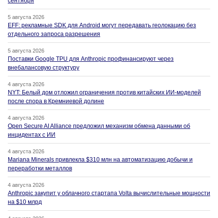
сентября
5 августа 2026
EFF: рекламные SDK для Android могут передавать геолокацию без
отдельного запроса разрешения
5 августа 2026
Поставки Google TPU для Anthropic профинансируют через
внебалансовую структуру
4 августа 2026
NYT: Белый дом отложил ограничения против китайских ИИ-моделей
после спора в Кремниевой долине
4 августа 2026
Open Secure AI Alliance предложил механизм обмена данными об
инцидентах с ИИ
4 августа 2026
Mariana Minerals привлекла $310 млн на автоматизацию добычи и
переработки металлов
4 августа 2026
Anthropic закупит у облачного стартапа Volta вычислительные мощности
на $10 млрд