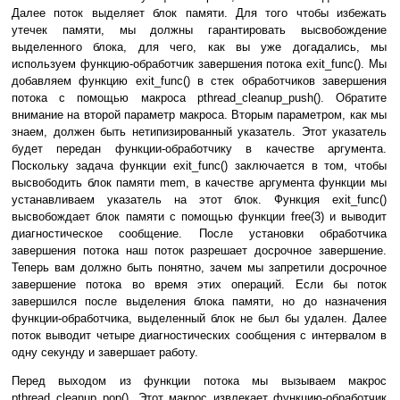
Далее поток выделяет блок памяти. Для того чтобы избежать
утечек памяти, мы должны гарантировать высвобождение
выделенного блока, для чего, как вы уже догадались, мы
используем функцию-обработчик завершения потока exit_func(). Мы
добавляем функцию exit_func() в стек обработчиков завершения
потока с помощью макроса pthread_cleanup_push(). Обратите
внимание на второй параметр макроса. Вторым параметром, как мы
знаем, должен быть нетипизированный указатель. Этот указатель
будет передан функции-обработчику в качестве аргумента.
Поскольку задача функции exit_func() заключается в том, чтобы
высвободить блок памяти mem, в качестве аргумента функции мы
устанавливаем указатель на этот блок. Функция exit_func()
высвобождает блок памяти с помощью функции free(3) и выводит
диагностическое сообщение. После установки обработчика
завершения потока наш поток разрешает досрочное завершение.
Теперь вам должно быть понятно, зачем мы запретили досрочное
завершение потока во время этих операций. Если бы поток
завершился после выделения блока памяти, но до назначения
функции-обработчика, выделенный блок не был бы удален. Далее
поток выводит четыре диагностических сообщения с интервалом в
одну секунду и завершает работу.
Перед выходом из функции потока мы вызываем макрос
pthread_cleanup_pop(). Этот макрос извлекает функцию-обработчик