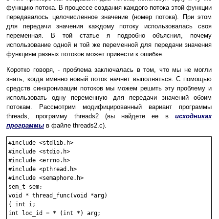
функцию потока. В процессе создания каждого потока этой функции
передавалось целочисленное значение (номер потока). При этом
для передачи значения каждому потоку использовалась своя
переменная. В той статье я подробно объяснил, почему
использование одной и той же переменной для передачи значения
функциям разных потоков может привести к ошибке.
Коротко говоря, - проблема заключалась в том, что мы не могли
знать, когда именно новый поток начнет выполняться. С помощью
средств синхронизации потоков мы можем решить эту проблему и
использовать одну переменную для передачи значений обоим
потокам. Рассмотрим модифицированный вариант программы
threads, программу threads2 (вы найдете ее в
исходниках
программы
в файле threads2.c).
#include <stdlib.h>

#include <stdio.h>

#include <errno.h>

#include <pthread.h>

#include <semaphore.h>

sem_t sem;

void * thread_func(void *arg)

{ int i;

int loc_id = * (int *) arg;
