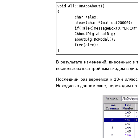
void All::OnAppAbout()

{

        char *alex;

        alex=(char *)malloc(20000);

        if(!alex)MessageBox(0,"ERROR",
        CAboutDlg aboutDlg;

        aboutDlg.DoModal();

        free(alex);

В результате изменений, внесенных в
воспользоваться тройным входом в диал
Последний раз вернемся к 13-й иллюст
Находясь в данном окне, переходим на 