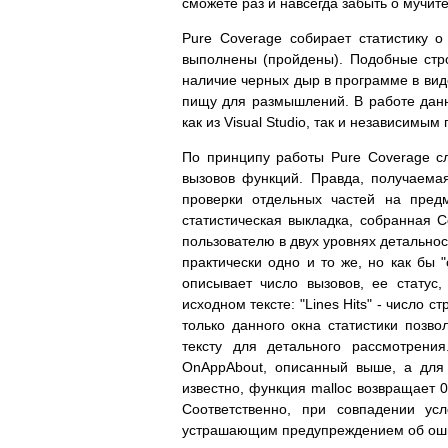
сможете раз и навсегда забыть о мучи
Pure Coverage собирает статистику 
выполнены (пройдены). Подобные стро
наличие черных дыр в программе в вид
пищу для размышлений. В работе данн
как из Visual Studio, так и независимы
По принципу работы Pure Coverage сле
вызовов функций. Правда, получаемая
проверки отдельных частей на пред
статистическая выкладка, собранная C
пользователю в двух уровнях детальнос
практически одно и то же, но как бы 
описывает число вызовов, ее стату
исходном тексте: "Lines Hits" - число 
только данного окна статистики позво
тексту для детального рассмотрени
OnAppAbout, описанный выше, а для 
известно, функция malloc возвращает 
Соответственно, при совпадении ус
устрашающим предупреждением об ош