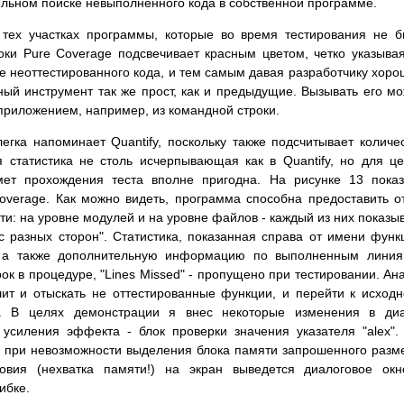
тельном поиске невыполненного кода в собственной программе.
о тех участках программы, которые во время тестирования не 
ки Pure Coverage подсвечивает красным цветом, четко указыва
е неоттестированного кода, и тем самым давая разработчику хор
ый инструмент так же прост, как и предыдущие. Вызывать его м
м приложением, например, из командной строки.
гка напоминает Quantify, поскольку также подсчитывает количе
 статистика не столь исчерпывающая как в Quantify, но для ц
мет прохождения теста вполне пригодна. На рисунке 13 пока
overage. Как можно видеть, программа способна предоставить о
ти: на уровне модулей и на уровне файлов - каждый из них показы
"с разных сторон". Статистика, показанная справа от имени функ
с, а также дополнительную информацию по выполненным лини
строк в процедуре, "Lines Missed" - пропущено при тестировании. Ан
лит и отыскать не оттестированные функции, и перейти к исход
я. В целях демонстрации я внес некоторые изменения в диа
усиления эффекта - блок проверки значения указателя "alex".
0 при невозможности выделения блока памяти запрошенного разм
ловия (нехватка памяти!) на экран выведется диалоговое ок
ибке.