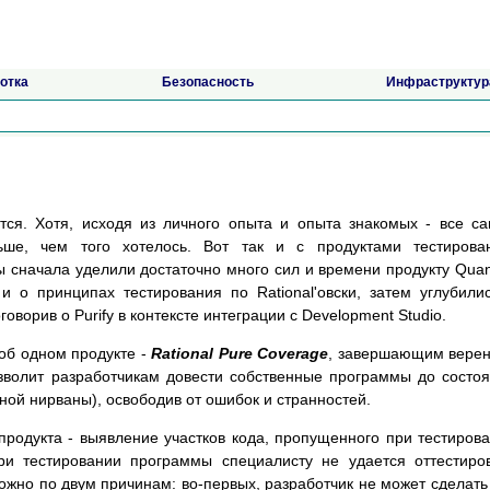
отка
Безопасность
Инфраструктур
тся. Хотя, исходя из личного опыта и опыта знакомых - все с
ьше, чем того хотелось. Вот так и с продуктами тестирова
 сначала уделили достаточно много сил и времени продукту Quant
 о принципах тестирования по Rational'овски, затем углубили
оворив о Purify в контексте интеграции с Development Studio.
об одном продукте -
Rational Pure Coverage
, завершающим вере
зволит разработчикам довести собственные программы до состо
ой нирваны), освободив от ошибок и странностей.
родукта - выявление участков кода, пропущенного при тестиров
ри тестировании программы специалисту не удается оттестиро
ожно по двум причинам: во-первых, разработчик не может сделать