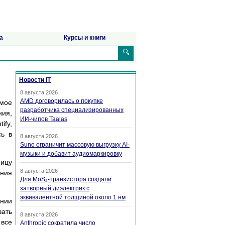
а
Курсы и книги
🔍
Новости IT
8 августа 2026
AMD договорилась о покупке
амое
разработчика специализированных
ния,
ИИ-чипов Taalas
ify,
сь в
8 августа 2026
Suno ограничит массовую выгрузку AI-
музыки и добавит аудиомаркировку
ницу
8 августа 2026
яния
Для MoS₂-транзистора создали
затворный диэлектрик с
эквивалентной толщиной около 1 нм
ании
вать
8 августа 2026
 все
Anthropic сократила число