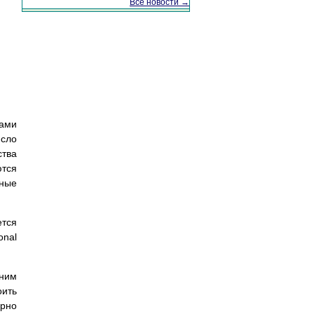
Все новости →
тами
исло
ства
тся
нные
ется
onal
ним
оить
урно