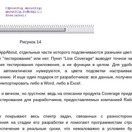
Рисунок 14
AppAbout, отдельные части которого подсвечиваются разными цве
 "тестирование" или нет. Пункт "Line Coverage" выводит точное ч
емя тестирования приложения, а не функции в целом. Для удоб
автоматически нумеруются, а цвета подсветки настраиваю
ению. И еще один подарок от разработчиков: все данные, получе
мпортировать либо в Word, либо в Excel.
и вечном, но грустном: ведь на описании продукта Coverage прид
естирования для разработчиков, предоставляемых компанией Rati
ю покрывают весь спектр задач, связанных с разносторон
ения на стадии его разработки и помогают программистам стр
еспечение в реальные сроки, что немаловажно в условиях б