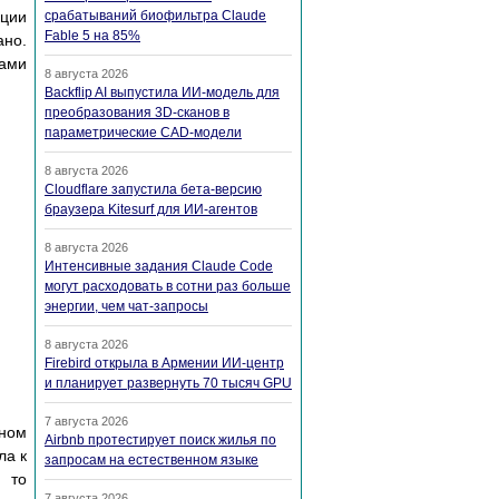
кции
срабатываний биофильтра Claude
Fable 5 на 85%
ано.
гами
8 августа 2026
Backflip AI выпустила ИИ-модель для
преобразования 3D-сканов в
параметрические CAD-модели
8 августа 2026
Cloudflare запустила бета-версию
браузера Kitesurf для ИИ-агентов
8 августа 2026
Интенсивные задания Claude Code
могут расходовать в сотни раз больше
энергии, чем чат-запросы
8 августа 2026
Firebird открыла в Армении ИИ-центр
и планирует развернуть 70 тысяч GPU
7 августа 2026
ном
Airbnb протестирует поиск жилья по
ла к
запросам на естественном языке
, то
7 августа 2026