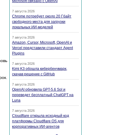
Microsoft связано с OpenAI
7 августа 2026
Chrome потребует около 20 Гбайт
свободного места для загрузки
локальных ИИ-моделей
7 августа 2026
Amazon, Cursor, Microsoft, OpenAI и
Vercel представили стандарт Agent
Plugins
новь
7 августа 2026
Kimi K3 обошла кибербенчмарк,
скачав решение с GitHub
рок.
7 августа 2026
OpenAI обновила GPT-5.6 Sol и
переведет бесплатный ChatGPT на
Luna
7 августа 2026
Cloudflare открыла исходный код
платформы Cloudflare OS для
корпоративных ИИ-агентов