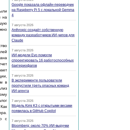
Google показала офлайн-переводчик
на Raspberry Pi 5 с локальной Gemma
были
4
я на
ошую
7 августа 2026
ожно
Anthropic создаёт собственную
команду разработчиков ИИ-чипов для
Claude
ство
7 августа 2026
елей
ИИ-модели Evo помогли
зана
спроектировать 16 работоспособных
тчет
бактериофагов
вает
ции,
7 августа 2026
В эксперименте пользователи
ям в
пропустили треть опасных команд
ализ
ИИ-агента
ному
лог
7 августа 2026
Модель Kimi K3 с открытыми весами
 Как
появилась в GitHub Copilot
ера.
но с
7 августа 2026
Bloomberg: около 70% ИИ-выручки