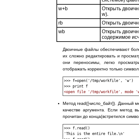
w+b
Открыть двоичн
w).
rb
Открыть двоичн
wb
Открыть двоичны
содержимое исч
Двоичные файлы обеспечивают боле
их сложно редактировать и просмат
они переносимы, легко просматр
отображать корректно только символ
>>> f=open('/tmp/workfile', 'w')

<open file '/tmp/workfile', mode '
Метод read([число_байт]). Данный м
качестве аргумента. Если метод в
прочитан до конца(встретился символ
>>> f.read()

'This is the entire file.\n'
