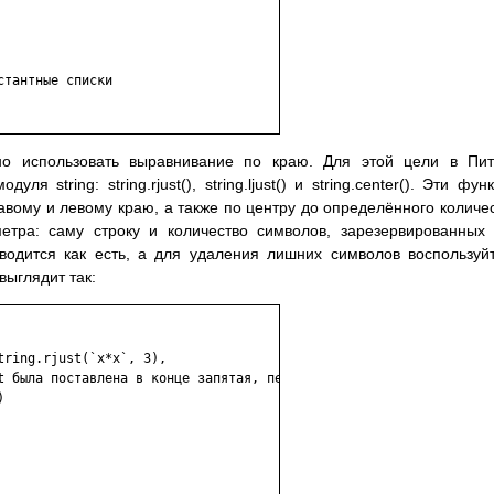
стантные списки

о использовать выравнивание по краю. Для этой цели в Пит
 string: string.rjust(), string.ljust() и string.center(). Эти фун
вому и левому краю, а также по центру до определённого количе
тра: саму строку и количество символов, зарезервированных
ыводится как есть, а для удаления лишних символов воспользуй
о выглядит так:
ring.rjust(`x*x`, 3),

t была поставлена в конце запятая, перевода строки нет:


