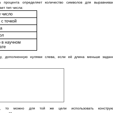
а процента определяет количество символов для выравниван
ет тип числа:
 число
 с точкой
ка
ол
 в научном
ате
троку, дополненную нулями слева, если её длина меньше задан
int, то можно для той же цели использовать конструк