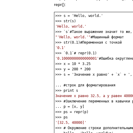
repr():
>>> s = 'Hello, world.'

'Hello, world.'
"'Hello, world.'"
#Машинный формат

'0.1'
'0.10000000000000001'
#Ошибка округлен
>>> x = 10 * 3.25

>>> y = 200 * 200

>>> s = 'Значение x равно' + `x` + ',
... #строк для форматирования

Значение x равно 32.5, а y равен 4000

>>> #Заключение переменных в кавычки 
... p = [x, y] 

>>> ps = repr(p)

'[32.5, 40000]'

>>> # Окружение строки дополнительным