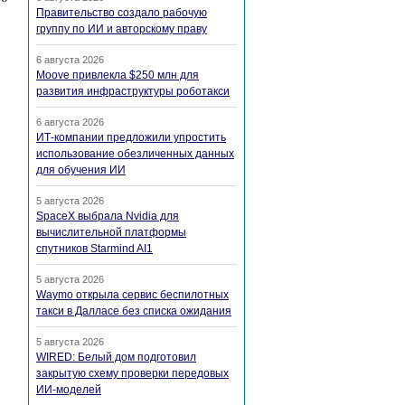
Правительство создало рабочую
группу по ИИ и авторскому праву
6 августа 2026
Moove привлекла $250 млн для
развития инфраструктуры роботакси
6 августа 2026
ИТ-компании предложили упростить
использование обезличенных данных
для обучения ИИ
5 августа 2026
SpaceX выбрала Nvidia для
вычислительной платформы
спутников Starmind AI1
5 августа 2026
Waymo открыла сервис беспилотных
такси в Далласе без списка ожидания
5 августа 2026
WIRED: Белый дом подготовил
закрытую схему проверки передовых
ИИ-моделей