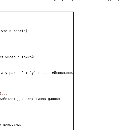
ия чисел с точкой

 а y равен ' + `y` + '...'#Использование операций склеивания 

0...
работает для всех типов данных

и кавычками
