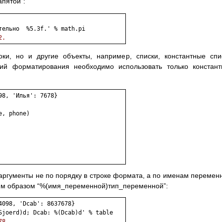
пятой”:
2.
ки, но и другие объекты, например, списки, константные спи
ций форматирования необходимо использовать только констан
8, 'Илья': 7678}

, phone)

 аргументы не по порядку в строке формата, а по именам перемен
им образом “%(имя_переменной)тип_переменной”:
098, 'Dcab': 8637678}

78