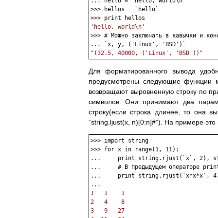
... hello = 'hello, world\n'

>>> hellos = `hello`

'hello, world\n'

>>> # Можно заключать в кавычки и кон
"(32.5, 40000, ('Linux', 'BSD'))"
Для форматированного вывода удобн
предусмотрены следующие функции модуля
возвращают выровненную строку по пра
символов. Они принимают два параме
строку(если строка длинее, то она в
“string.ljust(x, n)[0:n]#”). На примере эт
>>> import string

>>> for x in range(1, 11):

...     print string.rjust(`x`, 2), st
...     # В предыдущем операторе prin
...     print string.rjust(`x*x*x`, 4)
1   1    1
2   4    8
3   9   27