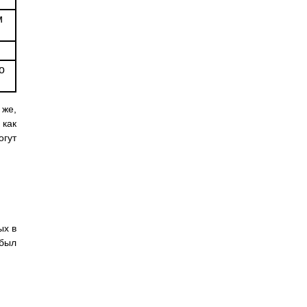
м
о
 же,
 как
гут
ых в
 был