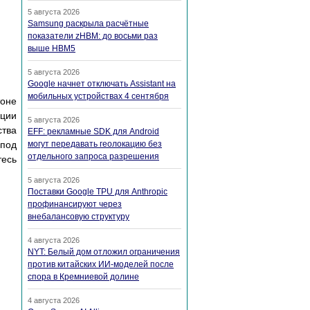
5 августа 2026
Samsung раскрыла расчётные
показатели zHBM: до восьми раз
выше HBM5
5 августа 2026
Google начнет отключать Assistant на
мобильных устройствах 4 сентября
оне
кции
5 августа 2026
ства
EFF: рекламные SDK для Android
 под
могут передавать геолокацию без
отдельного запроса разрешения
тесь
5 августа 2026
Поставки Google TPU для Anthropic
профинансируют через
внебалансовую структуру
4 августа 2026
NYT: Белый дом отложил ограничения
против китайских ИИ-моделей после
спора в Кремниевой долине
4 августа 2026