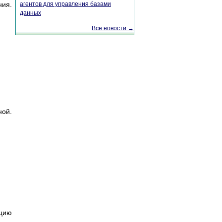
ия.
агентов для управления базами
данных
Все новости →
ной.
цию