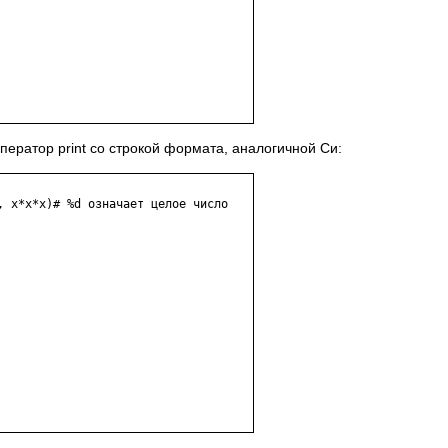
ператор print со строкой формата, аналогичной Си:
, x*x*x)# %d означает целое число
