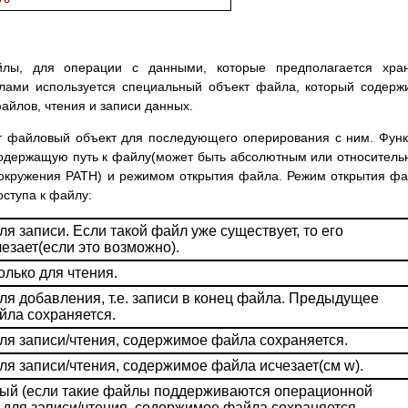
лы, для операции с данными, которые предполагается хран
лами используется специальный объект файла, который содерж
айлов, чтения и записи данных.
т файловый объект для последующего оперирования с ним. Фун
 содержащую путь к файлу(может быть абсолютным или относител
 окружения PATH) и режимом открытия файла. Режим открытия ф
ступа к файлу:
я записи. Если такой файл уже существует, то его
езает(если это возможно).
олько для чтения.
ля добавления, т.е. записи в конец файла. Предыдущее
ла сохраняется.
ля записи/чтения, содержимое файла сохраняется.
ля записи/чтения, содержимое файла исчезает(см w).
ый (если такие файлы поддерживаются операционной
 для записи/чтения, содержимое файла сохраняется.