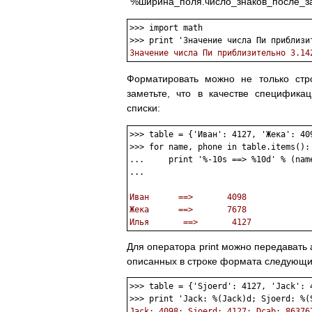
“%ширина_поля.число_знаков_после_за
>>> import math

Значение числа Пи приблизительно 3.14
Форматировать можно не только стро
заметьте, что в качестве специфика
списки:
>>> table = {'Иван': 4127, 'Жека': 409
>>> for name, phone in table.items():

...     print '%-10s ==> %10d' % (name
... 

Иван      ==>       4098
Жека      ==>       7678
Илья       ==>       4127
Для оператора print можно передавать
описанных в строке формата следующ
>>> table = {'Sjoerd': 4127, 'Jack': 4
Jack: 4098; Sjoerd: 4127; Dcab: 86376