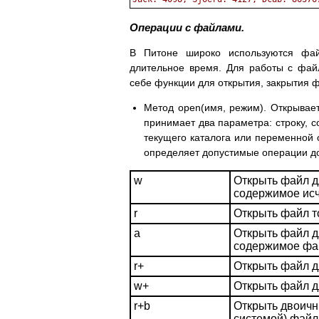
Операции с файлами.
В Питоне широко используются фай
длительное время. Для работы с фай
себе функции для открытия, закрытия ф
Метод open(имя, режим). Открывае
принимает два параметра: строку,
текущего каталога или переменной
определяет допустимые операции до
w
Открыть файл дл
содержимое исч
r
Открыть файл т
a
Открыть файл д
содержимое фай
r+
Открыть файл д
w+
Открыть файл д
r+b
Открыть двоичн
системой) файл