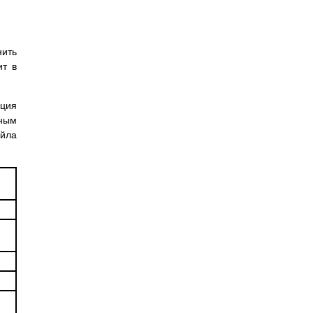
ить
ит в
кция
ьным
айла