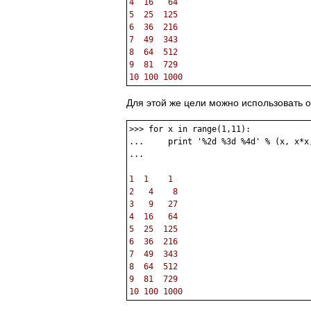
4  16   64
5  25  125
6  36  216
7  49  343
8  64  512
9  81  729
10 100 1000
Для этой же цели можно использовать о
>>> for x in range(1,11):

...     print '%2d %3d %4d' % (x, x*x
... 

1  1    1
2   4    8
3   9   27
4  16   64
5  25  125
6  36  216
7  49  343
8  64  512
9  81  729
10 100 1000