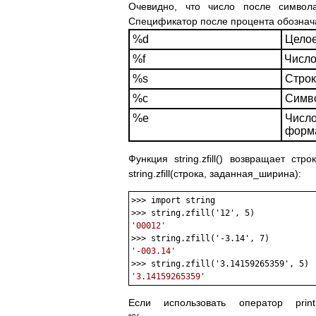
Очевидно, что число после символ
Спецификатор после процента обознача
%d
Целое
%f
Число
%s
Стро
%c
Симв
%e
Число
форм
Функция string.zfill() возвращает с
string.zfill(строка, заданная_ширина):
>>> import string

'00012'
'-003.14'
'3.14159265359'
Если использовать оператор pr