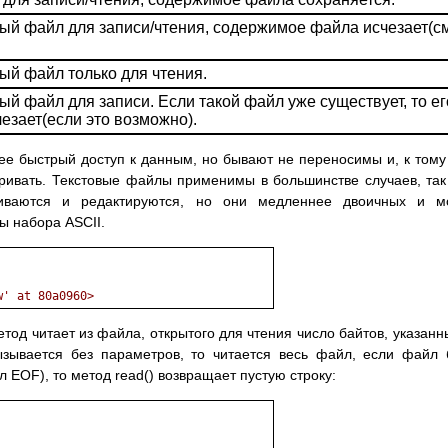
ый файл для записи/чтения, содержимое файла исчезает(с
ый файл только для чтения.
й файл для записи. Если такой файл уже существует, то ег
езает(если это возможно).
е быстрый доступ к данным, но бывают не переносимы и, к тому
ривать. Текстовые файлы применимы в большинстве случаев, так
иваются и редактируются, но они медленнее двоичных и мо
ы набора ASCII.
w' at 80a0960>
етод читает из файла, открытого для чтения число байтов, указанн
ызывается без параметров, то читается весь файл, если файл
 EOF), то метод read() возвращает пустую строку: