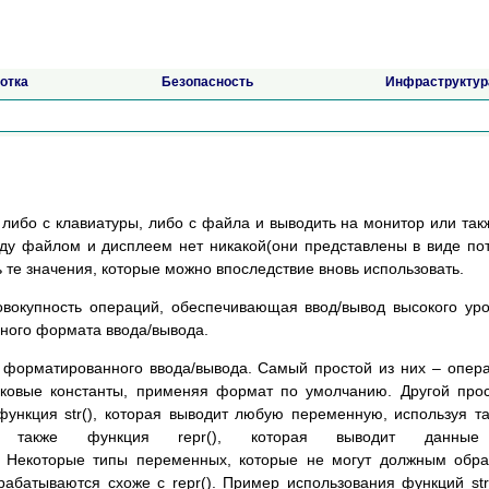
отка
Безопасность
Инфраструктур
либо с клавиатуры, либо с файла и выводить на монитор или так
ду файлом и дисплеем нет никакой(они представлены в виде по
 те значения, которые можно впоследствие вновь использовать.
овокупность операций, обеспечивающая ввод/вывод высокого ур
ного формата ввода/вывода.
 форматированного ввода/вывода. Самый простой из них – опер
оковые константы, применяя формат по умолчанию. Другой про
ункция str(), которая выводит любую переменную, используя т
 также функция repr(), которая выводит данны
 Некоторые типы переменных, которые не могут должным обр
рабатываются схоже с repr(). Пример использования функций str