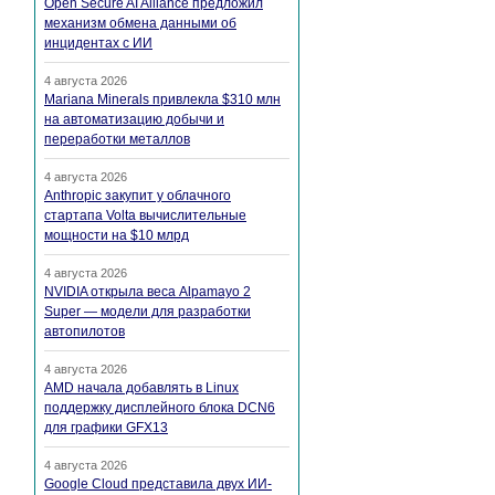
Open Secure AI Alliance предложил
механизм обмена данными об
инцидентах с ИИ
4 августа 2026
Mariana Minerals привлекла $310 млн
на автоматизацию добычи и
переработки металлов
4 августа 2026
Anthropic закупит у облачного
стартапа Volta вычислительные
мощности на $10 млрд
4 августа 2026
NVIDIA открыла веса Alpamayo 2
Super — модели для разработки
автопилотов
4 августа 2026
AMD начала добавлять в Linux
поддержку дисплейного блока DCN6
для графики GFX13
4 августа 2026
Google Cloud представила двух ИИ-