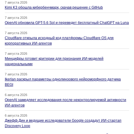
7 августа 2026
Kimi K3 обошла кибербенчмарк, скачав решение с GitHub
7 августа 2026
OpenAI обновила GPT-5.6 Sol и переведет бесплатный ChatGPT на Luna
7 августа 2026
Cloudflare открыла исходный код платформы Cloudflare OS для
корпоративных ИИ-агентов
7 августа 2026
Минцифры готовит критерии для признания ИИ-моделей
национальными
7 августа 2026
Ikerlan раскрыл параметры однолинзового нейроморфного датчика
BEGI
6 августа 2026
OpenAI замедляет исследования после неконтролируемой активности
ИИ-агентов
6 августа 2026
Джефф Дин и ведущие исследователи Google создадут ИИ-стартап
Discovery Loop