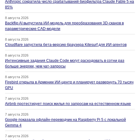
Anthropic сократила число срабатываний биофильтра Claude Fable 5 на
85%
8 августа 2026
Backflip AI выпустила ИИ-модель для преобразования 3D-сканов в
параметрические CAD-модели
8 августа 2026
Cloudflare запустила бета-версию браузера Kitesurf для ИИ-агентов
8 августа 2026
Интенсивные задания Claude Code могут расходовать в сотни раз
больше энергии, чем чат-запросы
8 августа 2026
Firebird открыла в Армении ИИ-центр и планирует развернуть 70 тысяч
GPU
7 августа 2026
Airbnb протестирует поиск жилья по запросам на естественном языке
7 августа 2026
Google показала офлайн-переводчик на Raspberry Pi 5 с локальной
Gemma 4
7 августа 2026