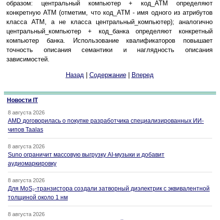
образом: центральный
компьютер + код_ATM определяют
конкретную ATM (отметим, что код_ATM - имя одного из атрибутов
класса ATM, а не класса центральный_компьютер); аналогично
центральный_компьютер + код_банка определяют конкретный
компьютер банка. Использование квалификаторов повышает
точность описания семантики и наглядность описания
зависимостей.
Назад
|
Содержание
|
Вперед
Новости IT
8 августа 2026
AMD договорилась о покупке разработчика специализированных ИИ-
чипов Taalas
8 августа 2026
Suno ограничит массовую выгрузку AI-музыки и добавит
аудиомаркировку
8 августа 2026
Для MoS₂-транзистора создали затворный диэлектрик с эквивалентной
толщиной около 1 нм
8 августа 2026