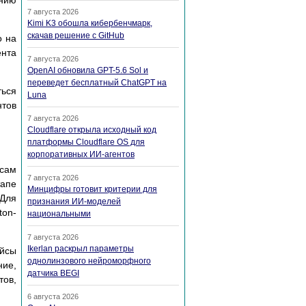
анию
7 августа 2026
Kimi K3 обошла кибербенчмарк,
скачав решение с GitHub
о на
ента
7 августа 2026
OpenAI обновила GPT-5.6 Sol и
переведет бесплатный ChatGPT на
ться
Luna
нтов
7 августа 2026
Cloudflare открыла исходный код
платформы Cloudflare OS для
корпоративных ИИ-агентов
йсам
7 августа 2026
тапе
Минцифры готовит критерии для
Для
признания ИИ-моделей
ton-
национальными
7 августа 2026
Ikerlan раскрыл параметры
ейсы
однолинзового нейроморфного
ние,
датчика BEGI
тов,
6 августа 2026