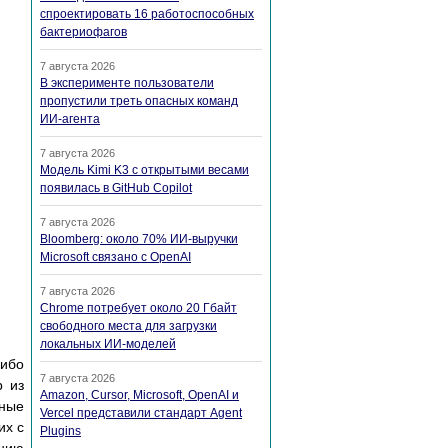
спроектировать 16 работоспособных
бактериофагов
7 августа 2026
В эксперименте пользователи
пропустили треть опасных команд
ИИ-агента
7 августа 2026
Модель Kimi K3 с открытыми весами
появилась в GitHub Copilot
7 августа 2026
Bloomberg: около 70% ИИ-выручки
Microsoft связано с OpenAI
7 августа 2026
Chrome потребует около 20 Гбайт
свободного места для загрузки
локальных ИИ-моделей
либо
7 августа 2026
р из
Amazon, Cursor, Microsoft, OpenAI и
рные
Vercel представили стандарт Agent
их с
Plugins