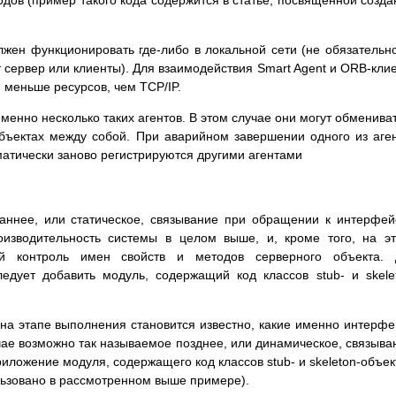
ов (пример такого кода содержится в статье, посвященной созд
олжен функционировать где-либо в локальной сети (не обязательн
 сервер или клиенты). Для взаимодействия Smart Agent и ORB-кли
 меньше ресурсов, чем TCP/IP.
енно несколько таких агентов. В этом случае они могут обменива
бъектах между собой. При аварийном завершении одного из аге
матически заново регистрируются другими агентами
ннее, или статическое, связывание при обращении к интерфе
оизводительность системы в целом выше, и, кроме того, на э
ий контроль имен свойств и методов серверного объекта. 
едует добавить модуль, содержащий код классов stub- и skele
 на этапе выполнения становится известно, какие именно интерф
чае возможно так называемое позднее, или динамическое, связыва
риложение модуля, содержащего код классов stub- и skeleton-объек
льзовано в рассмотренном выше примере).