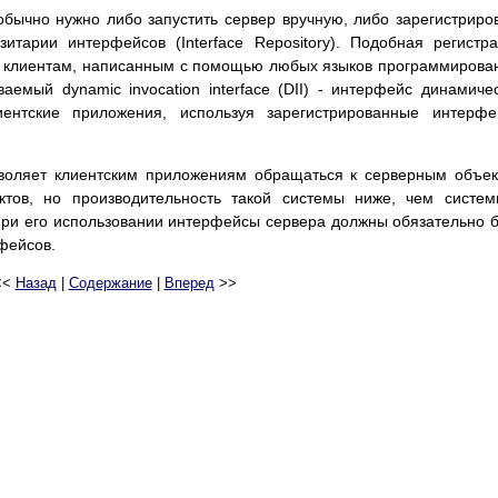
бычно нужно либо запустить сервер вручную, либо зарегистриро
итарии интерфейсов (Interface Repository). Подобная регистр
р клиентам, написанным с помощью любых языков программирова
емый dynamic invocation interface (DII) - интерфейс динамиче
иентские приложения, используя зарегистрированные интерф
воляет клиентским приложениям обращаться к серверным объе
ектов, но производительность такой системы ниже, чем систе
При его использовании интерфейсы сервера должны обязательно 
фейсов.
<<
Назад
|
Содержание
|
Вперед
>>