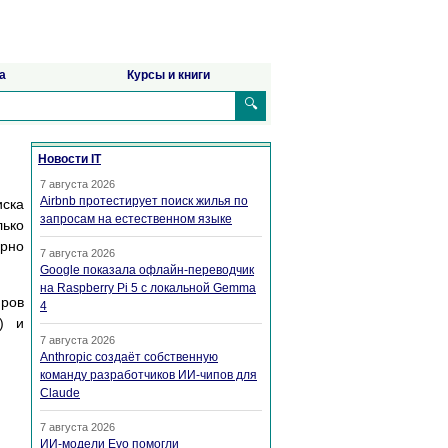
а
Курсы и книги
🔍
Новости IT
7 августа 2026
Airbnb протестирует поиск жилья по
иска
запросам на естественном языке
лько
ерно
7 августа 2026
Google показала офлайн-переводчик
на Raspberry Pi 5 с локальной Gemma
яров
4
) и
7 августа 2026
Anthropic создаёт собственную
команду разработчиков ИИ-чипов для
Claude
7 августа 2026
ИИ-модели Evo помогли