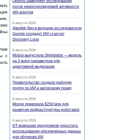
OpenAI замедляет исследования
вать
после неконтролируемой активности
ация
ИИ-агентов
ния,
6 августа 2026
ских
Джефф Дин и ведущие исследователи
ейсы
Google создадут ИИ-стартап
Discovery Loop
ктам
6 августа 2026
мы с
Mistral выпустила Shieldstral — модель
на 3 млрд параметров для
быть
адаптивной модерации
6 августа 2026
Правительство создало рабочую
группу по ИИ и авторскому праву
6 августа 2026
Moove привлекла $250 млн для
развития инфраструктуры роботакси
6 августа 2026
ИТ-компании предложили упростить
использование обезличенных данных
для обучения ИИ