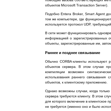
помощью вызова соответствующих метод
объектов Microsoft Transaction Server).
Подобно Entera Broker, Smart Agent д
том же компьютере, где функционируют
используется протокол UDP, требующий
В сети может функционировать одноврем
информацией о зарегистрированных о
объекты, зарегистрированные им, авто
Раннее и позднее связывание
Обычно CORBA-клиенты используют ра
объектов сервера. В этом случае пр
компиляции возможен синтаксическ
использования раннего связывания сл
объектов, к клиентскому приложению.
Однако возможны случаи, когда только
сервера требуются клиенту. В этом слу
для которого включение в клиентское п
не требуется (именно оно и было испо