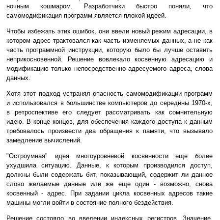
ночным кошмаром. Разработчики быстро поняли, что
самомодификация программ является плохой идеей.
Чтобы избежать этих ошибок, они ввели новый режим адресации, в
котором адрес трактовался как часть изменяемых данных, а не как
часть программной инструкции, которую было бы лучше оставить
неприкосновенной. Решение вовлекало косвенную адресацию и
модификацию только непосредственно адресуемого адреса, слова
данных.
Хотя этот подход устранял опасность самомодификации программ
и использовался в большинстве компьютеров до середины 1970-х,
в ретроспективе его следует рассматривать как сомнительную
идею. В конце концов, для обеспечения каждого доступа к данным
требовалось произвести два обращения к памяти, что вызывало
замедление вычислений.
"Остроумная" идея многоуровневой косвенности еще более
ухудшила ситуацию. Данные, к которым производился доступ,
должны были содержать бит, показывающий, содержит ли данное
слово желаемые данные или же еще один - возможно, снова
косвенный - адрес. При задании цикла косвенных адресов такие
машины могли войти в состояние полного бездействия.
Решение состояло во введении индексных регистров. Значение,