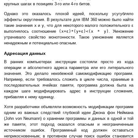
крупных шагах в позициях 3-го или 4-го битов.
Однако это оказалось плохой идеей, поскольку усугубляло
эффекты округления. В результате для IBM 360 можно было найти
такие значения
x
и
y
, что для некоторого малого положительного ε
выполнялось соотношение
(x+ε)*(y+ε)<(x * y)
. Умножение
утрачивало свойство монотонности. Такое умножение является
ненадежным и потенциально опасным.
Адресация данных
В ранних компьютерах инструкции состояли просто из кода
операции и абсолютного адреса параметра или его литерального
значения. Это делало неизбежной самомодификацию программ.
Например, если требовалось сложить в цикле числа, хранимые в
последовательных ячейках памяти, программа должна была на
каждом шаге модифицировать адрес в инструкции сложения,
прибавляя к нему единицу.
Хотя разработчики объявляли возможность модификации программ
одним из важных следствий глубокой идеи Джона фон Неймана
(John von Neumann) о хранении программы и данных в одной и той
же памяти, этот подход оказался опасным и неограниченным
источником ошибок. Программный код должен оставаться
неприкосновенным; в противном случае поиск ошибок становится