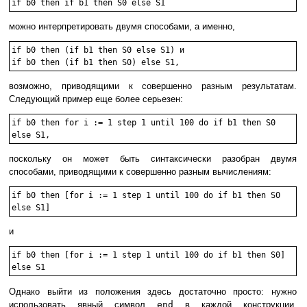
if b0 then if b1 then S0 else S1
можно интерпретировать двумя способами, а именно,
if b0 then (if b1 then S0 else S1) и 

возможно, приводящими к совершенно разным результатам.
Следующий пример еще более серьезен:
if b0 then for i := 1 step 1 until 100 do if b1 then S0

else S1,
поскольку он может быть синтаксически разобран двумя
способами, приводящими к совершенно разным вычислениям:
if b0 then [for i := 1 step 1 until 100 do if b1 then S0

else S1]
и
if b0 then [for i := 1 step 1 until 100 do if b1 then S0]

else S1
Однако выйти из положения здесь достаточно просто: нужно
использовать явный символ
end
в каждой конструкции,