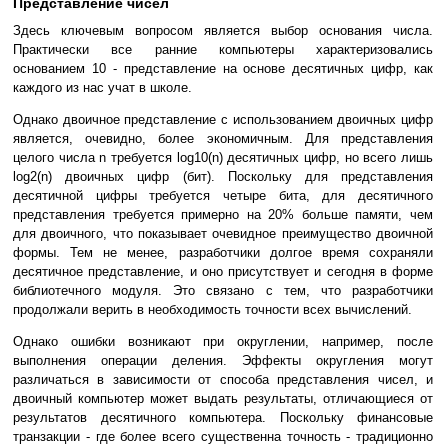
Представление чисел
Здесь ключевым вопросом является выбор основания числа.
Практически все ранние компьютеры характеризовались
основанием 10 - представление на основе десятичных цифр, как
каждого из нас учат в школе.
Однако двоичное представление с использованием двоичных цифр
является, очевидно, более экономичным. Для представления
целого числа n требуется log10(n) десятичных цифр, но всего лишь
log2(n) двоичных цифр (бит). Поскольку для представления
десятичной цифры требуется четыре бита, для десятичного
представления требуется примерно на 20% больше памяти, чем
для двоичного, что показывает очевидное преимущество двоичной
формы. Тем не менее, разработчики долгое время сохраняли
десятичное представление, и оно присутствует и сегодня в форме
библиотечного модуля. Это связано с тем, что разработчики
продолжали верить в необходимость точности всех вычислений.
Однако ошибки возникают при округлении, например, после
выполнения операции деления. Эффекты округления могут
различаться в зависимости от способа представления чисел, и
двоичный компьютер может выдать результаты, отличающиеся от
результатов десятичного компьютера. Поскольку финансовые
транзакции - где более всего существенна точность - традиционно