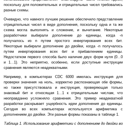
поскольку для положительных и отрицательных чисел требовались
разные схемы.
Очевидно, что намного лучшее решение обеспечило представление
отрицательных чисел в виде дополнения, поскольку одна и та же
схема могла выполнять и сложение, и вычитание. Некоторые
разработчики выбирали дополнение до единицы, когда -n
получалось из n путем простого инвертирования всех бит.
Некоторые выбирали дополнение до двойки, когда -n получалось
путем инвертирования всех бит и прибавлением единицы.
Недостатком первого способа было наличие двух форм нуля (0...0
и 1...1). Это неприятно, особенно, если доступные инструкции
сравнения являются неадекватными.
Например, в компьютерах CDC 6000 имелась инструкция для
проверки значения на ноль, корректно распознающая обе формы,
но также присутствовала и инструкция, проверяющая только
знаковый бит и относящая 1...1 к отрицательным числам, что
неоправданно усложняло сравнения. Это пример неадекватной
разработки раскрывает ущербность идеи дополнения до единицы.
Сегодня во всех компьютерах используется арифметика с
дополнением до двойки. Эти разные формы показаны в таблице 1.
Таблица 1. Использование арифметики с дополнением до двойки во