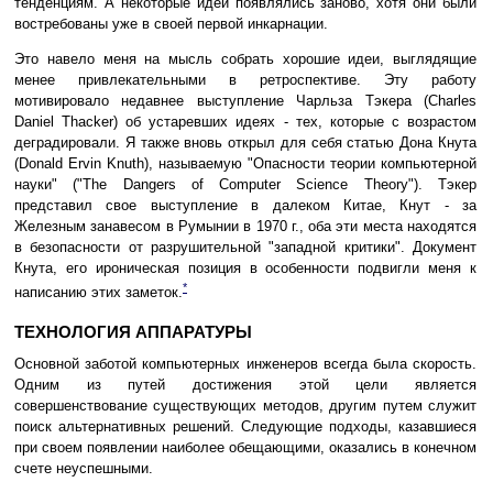
тенденциям. А некоторые идеи появлялись заново, хотя они были
востребованы уже в своей первой инкарнации.
Это навело меня на мысль собрать хорошие идеи, выглядящие
менее привлекательными в ретроспективе. Эту работу
мотивировало недавнее выступление Чарльза Тэкера (Charles
Daniel Thacker) об устаревших идеях - тех, которые с возрастом
деградировали. Я также вновь открыл для себя статью Дона Кнута
(Donald Ervin Knuth), называемую "Опасности теории компьютерной
науки" ("The Dangers of Computer Science Theory"). Тэкер
представил свое выступление в далеком Китае, Кнут - за
Железным занавесом в Румынии в 1970 г., оба эти места находятся
в безопасности от разрушительной "западной критики". Документ
Кнута, его ироническая позиция в особенности подвигли меня к
*
написанию этих заметок.
ТЕХНОЛОГИЯ АППАРАТУРЫ
Основной заботой компьютерных инженеров всегда была скорость.
Одним из путей достижения этой цели является
совершенствование существующих методов, другим путем служит
поиск альтернативных решений. Следующие подходы, казавшиеся
при своем появлении наиболее обещающими, оказались в конечном
счете неуспешными.