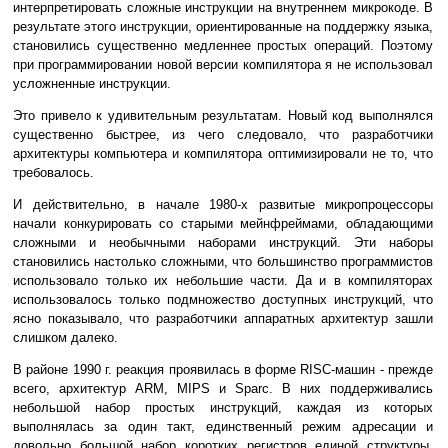
интерпретировать сложные инструкции на внутреннем микрокоде. В
результате этого инструкции, ориентированные на поддержку языка,
становились существенно медленнее простых операций. Поэтому
при программировании новой версии компилятора я не использовал
усложненные инструкции.
Это привело к удивительным результатам. Новый код выполнялся
существенно быстрее, из чего следовало, что разработчики
архитектуры компьютера и компилятора оптимизировали не то, что
требовалось.
И действительно, в начале 1980-х развитые микропроцессоры
начали конкурировать со старыми мейнфреймами, обладающими
сложными и необычными наборами инструкций. Эти наборы
становились настолько сложными, что большинство программистов
использовало только их небольшие части. Да и в компиляторах
использовалось только подмножество доступных инструкций, что
ясно показывало, что разработчики аппаратных архитектур зашли
слишком далеко.
В районе 1990 г. реакция проявилась в форме RISC-машин - прежде
всего, архитектур ARM, MIPS и Sparc. В них поддерживались
небольшой набор простых инструкций, каждая из которых
выполнялась за один такт, единственный режим адресации и
довольно большой набор коротких регистров единой структуры.