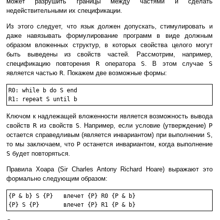
может разрушить границы между частями и сделать
недействительными их спецификации.
Из этого следует, что язык должен допускать, стимулировать и
даже навязывать формулирование программ в виде должным
образом вложенных структур, в которых свойства целого могут
быть выведены из свойств частей. Рассмотрим, например,
спецификацию повторения
R
оператора
S
. В этом случае
S
является частью
R
. Покажем две возможные формы:
R0: while b do S end

R1: repeat S until b
Ключом к надлежащей вложенности является возможность вывода
свойств
R
из свойств
S
. Например, если условие (утверждение)
P
остается справедливым (является инвариантом) при выполнении
S
,
то мы заключаем, что
P
останется инвариантом, когда выполнение
S
будет повторяться.
Правила Хоара (Sir Charles Antony Richard Hoare) выражают это
формально следующим образом:
{P & b} S {P} 	влечет {P} R0 {P & b}
