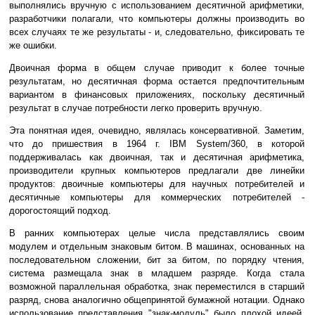
выполнялись вручную с использованием десятичной арифметики,
разработчики полагали, что компьютеры должны производить во
всех случаях те же результаты - и, следовательно, фиксировать те
же ошибки.
Двоичная форма в общем случае приводит к более точные
результатам, но десятичная форма остается предпочтительным
вариантом в финансовых приложениях, поскольку десятичный
результат в случае потребности легко проверить вручную.
Эта понятная идея, очевидно, являлась консервативной. Заметим,
что до пришествия в 1964 г. IBM System/360, в которой
поддерживалась как двоичная, так и десятичная арифметика,
производители крупных компьютеров предлагали две линейки
продуктов: двоичные компьютеры для научных потребителей и
десятичные компьютеры для коммерческих потребителей -
дорогостоящий подход.
В ранних компьютерах целые числа представлялись своим
модулем и отдельным знаковым битом. В машинах, основанных на
последовательном сложении, бит за битом, по порядку чтения,
система размещала знак в младшем разряде. Когда стала
возможной параллельная обработка, знак переместился в старший
разряд, снова аналогично общепринятой бумажной нотации. Однако
использование представления "знак-модуль" было плохой идеей,