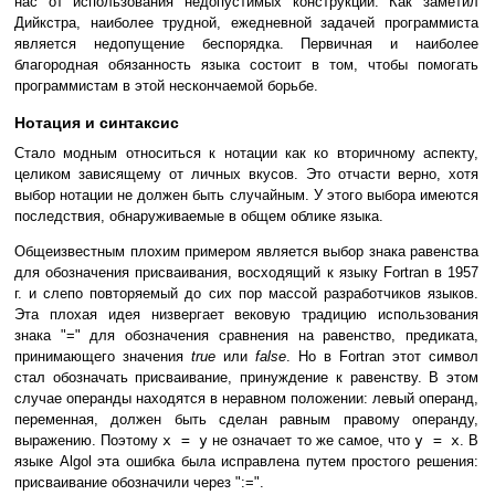
нас от использования недопустимых конструкций. Как заметил
Дийкстра, наиболее трудной, ежедневной задачей программиста
является недопущение беспорядка. Первичная и наиболее
благородная обязанность языка состоит в том, чтобы помогать
программистам в этой нескончаемой борьбе.
Нотация и синтаксис
Стало модным относиться к нотации как ко вторичному аспекту,
целиком зависящему от личных вкусов. Это отчасти верно, хотя
выбор нотации не должен быть случайным. У этого выбора имеются
последствия, обнаруживаемые в общем облике языка.
Общеизвестным плохим примером является выбор знака равенства
для обозначения присваивания, восходящий к языку Fortran в 1957
г. и слепо повторяемый до сих пор массой разработчиков языков.
Эта плохая идея низвергает вековую традицию использования
знака "=" для обозначения сравнения на равенство, предиката,
принимающего значения
true
или
false
. Но в Fortran этот символ
стал обозначать присваивание, принуждение к равенству. В этом
случае операнды находятся в неравном положении: левый операнд,
переменная, должен быть сделан равным правому операнду,
выражению. Поэтому
x = y
не означает то же самое, что
y = x
. В
языке Algol эта ошибка была исправлена путем простого решения:
присваивание обозначили через ":=".