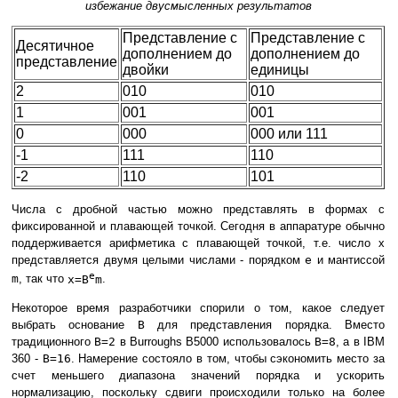
избежание двусмысленных результатов
Представление с
Представление с
Десятичное
дополнением до
дополнением до
представление
двойки
единицы
2
010
010
1
001
001
0
000
000 или 111
-1
111
110
-2
110
101
Числа с дробной частью можно представлять в формах с
фиксированной и плавающей точкой. Сегодня в аппаратуре обычно
поддерживается арифметика с плавающей точкой, т.е. число x
представляется двумя целыми числами - порядком
e
и мантиссой
e
m
, так что
x=B
m
.
Некоторое время разработчики спорили о том, какое следует
выбрать основание
B
для представления порядка. Вместо
традиционного
B=2
в Burroughs B5000 использовалось
B=8
, а в IBM
360 -
B=16
. Намерение состояло в том, чтобы сэкономить место за
счет меньшего диапазона значений порядка и ускорить
нормализацию, поскольку сдвиги происходили только на более