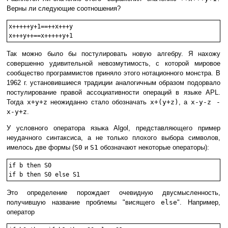
Верны ли следующие соотношения?
x+++++y+1==++x+++y

Так можно было бы постулировать новую алгебру. Я нахожу
совершенно удивительной невозмутимость, с которой мировое
сообщество программистов приняло этого нотационного монстра. В
1962 г. установившиеся традиции аналогичным образом подорвало
постулирование правой ассоциативности операций в языке APL.
Тогда
x+y+z
неожиданно стало обозначать
x+(y+z)
, а
x-y-z -
x-y+z
.
У условного оператора языка Algol, представляющего пример
неудачного синтаксиса, а не только плохого выбора символов,
имелось две формы (
S0
и
S1
обозначают некоторые операторы):
if b then S0

Это определение порождает очевидную двусмысленность,
получившую название проблемы "висящего
else
". Например,
оператор