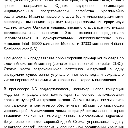
инструкций и одной и той же архитектурой, по крайней мере, с точки
зрения программиста. Однако внутренняя организация
индивидуальных представителей семейства чрезвычайно
различалась. Машины низшего класса были микропрограммными;
аппаратура выполняла короткие микропрограммы, интерпретируя
код инструкций. Однако в машинах высшего класса все инструкции
реализовывались напрямую. Эта технология продолжала
использоваться в однокристальных микропроцессорах 8086
компании Intel, 68000 компании Motorola и 32000 компании National
Semiconductor (NS).
Процессор NS представляет собой хороший пример компьютера со
сложной системой команд (complex instruction-set computer, CISC).
Сжатие часто встречающихся паттернов инструкций в одну
инструкцию существенно улучшало плотность кода и сокращало
число обращений к памяти, что повышало скорость выполнения.
В процессоре NS поддерживалась, например, новая концепция
модулей и раздельной компиляции на основе использования
соответствующей инструкции вызова. Сегменты кода связывались
при загрузке, а компилятор обеспечивал таблицы со связующей
информацией. Минимизация числа операций связывания, которые
заменяют ссылки на таблицу связей абсолютными адресами,
безусловно, является хорошей идеей. Схема, упрощающая задачу
редактора связей, приводит к специальной организации хранения