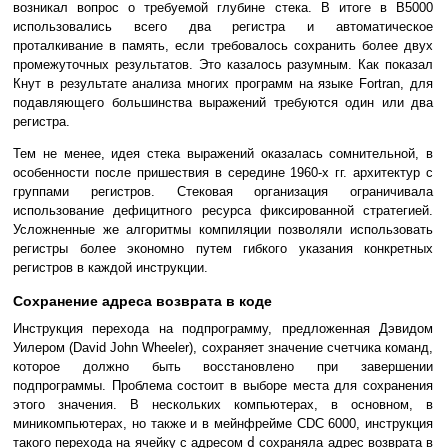
возникал вопрос о требуемой глубине стека. В итоге в B5000
использовались всего два регистра и автоматическое
проталкивание в память, если требовалось сохранить более двух
промежуточных результатов. Это казалось разумным. Как показал
Кнут в результате анализа многих программ на языке Fortran, для
подавляющего большинства выражений требуются один или два
регистра.
Тем не менее, идея стека выражений оказалась сомнительной, в
особенности после пришествия в середине 1960-х гг. архитектур с
группами регистров. Стековая организация ограничивала
использование дефицитного ресурса фиксированной стратегией.
Усложненные же алгоритмы компиляции позволяли использовать
регистры более экономно путем гибкого указания конкретных
регистров в каждой инструкции.
Сохранение адреса возврата в коде
Инструкция перехода на подпрограмму, предложенная Дэвидом
Уилером (David John Wheeler), сохраняет значение счетчика команд,
которое должно быть восстановлено при завершении
подпрограммы. Проблема состоит в выборе места для сохранения
этого значения. В нескольких компьютерах, в основном, в
миникомпьютерах, но также и в мейнфрейме CDC 6000, инструкция
такого перехода на ячейку с адресом
d
сохраняла адрес возврата в