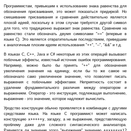
Программистам, привыкшим к использованию знака равенства для
обозначения присваивания, это может показаться придиркой. Но
смешивание присваивания и сравнения действительно является
плохой идеей, поскольку в этом случае требуется другой символ
для того, что традиционно выражает знак равенства. Сравнение на
равенство стали обозначать двумя символами "==" (впервые в
языке C). Это является отвратительным последствием, приведшим
к аналогичным плохим идеям использования "++", "--", "&&" и т.д.
В языках C, C++, Java и C# некоторые из этих операций вызывают
побочные эффекты, известный источник ошибок программирования.
Например, можно было бы принять "++" для обозначения
увеличения значения на единицу, если бы то же самое не
обозначало само увеличенное значение, что позволяет писать
выражения с побочными эффектами. Неприятность состоит в
удалении фундаментального различия между оператором и
выражением. Оператор - это инструкция, подлежащая выполнению,
выражение - это значение, которое надлежит вычислить.
Уродство конструкции обычно проявляется в комбинации с другими
средствами языка. На языке C программист может написать
конструкцию
x+++++y
, загадку, а не выражение, представляющую
проблему даже для сложного синтаксического анализатора.
Равняется ли значение этого "выражения" значению
++x+++y+1
?