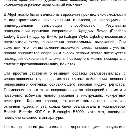
компьютер образуют неразрывный комплекс.
В Algol можно было вычислять выражения произвольной сложности
с подвыражениями, заключенными в скобки, и операциями с
индивидуальной связующей способностью. Результаты
подвыражений временно сохранялись. Фридрих Бауер (Friedrich
Ludwig Bauer) и Эдсгер Дийкстра (Edsger Wybe Dijkstra) независимо
предложили схему вычисления произвольных выражений. Они
заметили, что при вычислении выражения слева направо с учетом
правил приоритетов операций и скобок первым всегда потребуется
последний сохраненный элемент. Поэтому его можно помещать в
список с проталкиванием вниз, или стек.
Эта простая стратегия очевидным образом реализовывалась с
использованием группы регистров путем добавления неявного
реверсивного счетчика, сохраняющего верхний индекс регистра.
Применение такого стека сокращало число обращений к памяти и
позволяло избежать явного указания в инструкциях конкретных
регистров. Коротко говоря, стековые компьютеры казались
отличной идеей, и эта схема была реализована в компьютерах
English Electric KDF-9 и Burroughs B5000, хотя это, очевидно,
повысило сложность аппаратуры.
Поскольку регистры являлись дорогостоящими ресурсами,