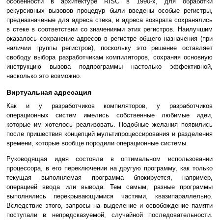
особенности в архитектуре RISC в 1990-х, для обработки
рекурсивных вызовов процедур были введены особые регистры,
предназначеные для адреса стека, и адреса возврата сохранялись
в стеке в соответствии со значениями этих регистров. Наилучшим
оказалось сохранение адресов в регистре общего назначения (при
наличии группы регистров), поскольку это решение оставляет
свободу выбора разработчикам компиляторов, сохраняя основную
инструкцию вызова подпрограммы настолько эффективной,
насколько это возможно.
Виртуальная адресация
Как и у разработчиков компиляторов, у разработчиков
операционных систем имелись собственные любимые идеи,
которые им хотелось реализовать. Подобные желания появились
после пришествия концепций мультипроцессирования и разделения
времени, которые вообще породили операционные системы.
Руководящая идея состояла в оптимальном использовании
процессора, в его переключении на другую программу, как только
текущая выполняемая программа блокируется, например,
операцией ввода или вывода. Тем самым, разные программы
выполнялись перекрывающимися частями, квазипараллельно.
Вследствие этого, запросы на выделение и освобождение памяти
поступали в непредсказуемой, случайной последовательности.