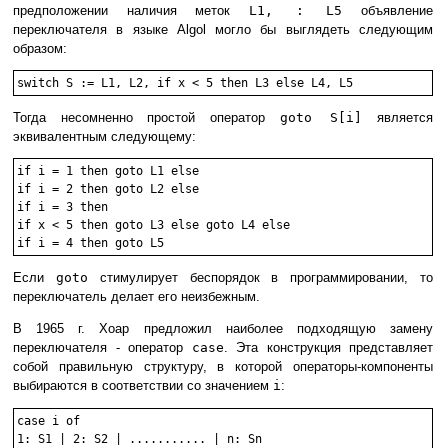
предположении наличия меток
L1, : L5
объявление
переключателя в языке Algol могло бы выглядеть следующим
образом:
Тогда несомненно простой оператор
goto S[i]
является
эквивалентным следующему:
if i = 1 then goto L1 else

if i = 2 then goto L2 else

if i = 3 then

if x < 5 then goto L3 else goto L4 else

Если
goto
стимулирует беспорядок в программировании, то
переключатель делает его неизбежным.
В 1965 г. Хоар предложил наиболее подходящую замену
переключателя - оператор
case
. Эта конструкция представляет
собой правильную структуру, в которой операторы-компоненты
выбираются в соответствии со значением
i
:
case i of

1: S1 | 2: S2 | ........... | n: Sn
