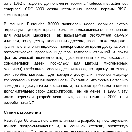
ее в 1962 г., задолго до появления термина "reduced-instruction-set
computer", CDC 6000 можно несомненно назвать первым RISC-
компьютером.
В машине Burroughs B5000 появилась более сложная схема
адресации - дескрипторная схема, использовавшаяся в основном
для указания массивов. Так называемый
дескриптор данных
являлся, по существу, косвенным адресом, но он также содержал
граничные значения индексов, проверяемые во время доступа. Хотя
автоматическая проверка индексов являлась отличной и почти
фантастической возможностью, дескрипторная схема оказалась
сомнительной идеей, поскольку для матриц (многомерных
массивов) требовался массив дескрипторов, по одному на строку
или столбец матрицы. Для каждого доступа к n-мерной матрице
требовалась n-кратная косвенность. Очевидно, что схема не только
замедляла доступ из-за косвенности, но также требовала наличия
дополнительных строк дескрипторов. Тем не менее, в 1995 г. эту
идею переняли разработчики Java, а за ними в 2000 г. и
разработчики C#.
Стеки выражений
Язык Algol 60 оказал сильное влияние на разработку последующих
языков программирования и, в меньшей степени, архитектур
компьютеров. Это не удивительно, поскольку язык, компилятор и