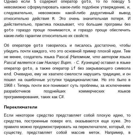
Однако если
S
содержит оператор
goto
, то по поводу
S
невозможно сформулировать какое-либо подобное утверждение, и,
следовательно, невозможен какой-либо дедуктивный вывод
относительно действия
R
. Это очень значительная потеря. И
действительно, практика показывает, что большие програмы без
goto
гораздо проще понимаются, и гораздо проще обеспечить
какие-либо гарантии относительно их свойств.
Об операторе
goto
говорилось и писалось достаточно, чтобы
убедить почти каждого, что это основной пример плохой идеи. Тем
не менее, создатель языка Pascal
(Напомним, что автором языка
Pascal является сам Никлаус Вирт. - С. Кузнецов)
оставил в языке
оператор
goto
, а также оператор
if
без закрывающего символа
end
. Очевидно, ему не хватило смелости нарушить традицию, и он
пошел на ошибочные уступки традиционалистам. Но это было в
1968 г. Теперь почти все понимают суть проблемы, за исключением
разработчиков позднейших коммерческих языков
программирования, таких как C#.
Переключатели
Если некоторое средство представляет собой плохую идею, то
средства, построенные поверх его, оказываются еще хуже. Это
правило можно продемонстрировать на переключателе, который, по
существу, представляет собой массив меток. Например, в