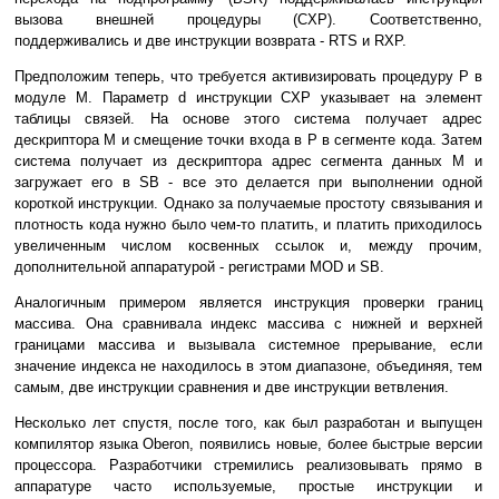
вызова внешней процедуры (CXP). Соответственно,
поддерживались и две инструкции возврата - RTS и RXP.
Предположим теперь, что требуется активизировать процедуру P в
модуле M. Параметр d инструкции CXP указывает на элемент
таблицы связей. На основе этого система получает адрес
дескриптора M и смещение точки входа в P в сегменте кода. Затем
система получает из дескриптора адрес сегмента данных M и
загружает его в SB - все это делается при выполнении одной
короткой инструкции. Однако за получаемые простоту связывания и
плотность кода нужно было чем-то платить, и платить приходилось
увеличенным числом косвенных ссылок и, между прочим,
дополнительной аппаратурой - регистрами MOD и SB.
Аналогичным примером является инструкция проверки границ
массива. Она сравнивала индекс массива с нижней и верхней
границами массива и вызывала системное прерывание, если
значение индекса не находилось в этом диапазоне, объединяя, тем
самым, две инструкции сравнения и две инструкции ветвления.
Несколько лет спустя, после того, как был разработан и выпущен
компилятор языка Oberon, появились новые, более быстрые версии
процессора. Разработчики стремились реализовывать прямо в
аппаратуре часто используемые, простые инструкции и