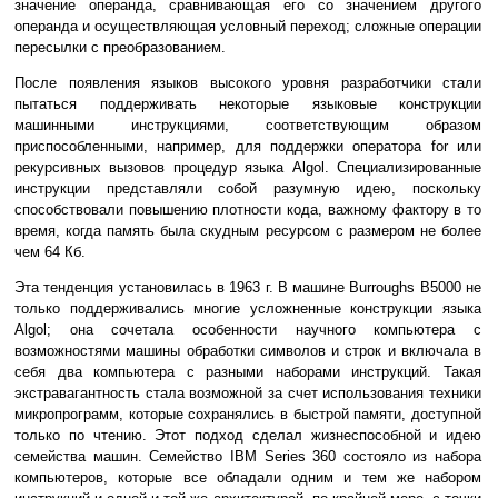
значение операнда, сравнивающая его со значением другого
операнда и осуществляющая условный переход; сложные операции
пересылки с преобразованием.
После появления языков высокого уровня разработчики стали
пытаться поддерживать некоторые языковые конструкции
машинными инструкциями, соответствующим образом
приспособленными, например, для поддержки оператора for или
рекурсивных вызовов процедур языка Algol. Специализированные
инструкции представляли собой разумную идею, поскольку
способствовали повышению плотности кода, важному фактору в то
время, когда память была скудным ресурсом с размером не более
чем 64 Кб.
Эта тенденция установилась в 1963 г. В машине Burroughs B5000 не
только поддерживались многие усложненные конструкции языка
Algol; она сочетала особенности научного компьютера с
возможностями машины обработки символов и строк и включала в
себя два компьютера с разными наборами инструкций. Такая
экстравагантность стала возможной за счет использования техники
микропрограмм, которые сохранялись в быстрой памяти, доступной
только по чтению. Этот подход сделал жизнеспособной и идею
семейства машин. Семейство IBM Series 360 состояло из набора
компьютеров, которые все обладали одним и тем же набором