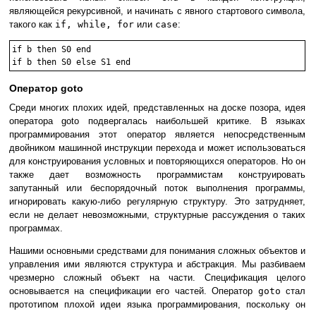
являющейся рекурсивной, и начинать с явного стартового символа,
такого как
if, while, for
или
case
:
if b then S0 end

if b then S0 else S1 end
Оператор goto
Среди многих плохих идей, представленных на доске позора, идея
оператора goto подвергалась наибольшей критике. В языках
программирования этот оператор является непосредственным
двойником машинной инструкции перехода и может использоваться
для конструирования условных и повторяющихся операторов. Но он
также дает возможность программистам конструировать
запутанный или беспорядочный поток выполнения программы,
игнорировать какую-либо регулярную структуру. Это затрудняет,
если не делает невозможными, структурные рассуждения о таких
программах.
Нашими основными средствами для понимания сложных объектов и
управления ими являются структура и абстракция. Мы разбиваем
чрезмерно сложный объект на части. Спецификация целого
основывается на спецификации его частей. Оператор
goto
стал
прототипом плохой идеи языка программирования, поскольку он