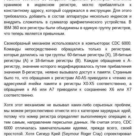
хранимое в индексном регистре, могло прибавляться к
константному адресу, который содержался в инструкции. Для этого
требовалось добавить в состав аппаратуры несколько индексов и
внедрить сложитель в сумматор арифметического устройства. В
IBM 360 все регистры были объединены в единую группу регистров,
что теперь является привычным.
Своеобразный механизм использовался в компьюторах CDC 6000.
Команды непосредственно обращались только к регистрам,
которые делились на три группы: 60-битные регистры (X), 18-битные
регистры (A) и 18-битные регистры (B). Каждое обращение к A-
регистру, значение которого модифицировалось путем прибавления
значения B-регистра, неявно вызывало доступ к памяти. Странным
было то, что обращения к регистрам A0-A5 приводили к чтению из
адресуемой ячейки памяти в регистры X0-X5 соответственно, а
обращения к A6 или A7 приводили к сохранению X6 или X7
соответственно.
Хотя этот механизим не вызывал каких-либо серьезных проблем,
мы можем ретроспективно отнести его к категории заурядных идей,
потому что номер регистра определяет выполняемую операцию и,
тем самым, направление пересылки данных. Не считая этого, CDC
6000 отличалась замечательными идеями, прежде всего, своей
простотой. Хотя Сигмур Крей (Seymour Roger Cray) спроектировал