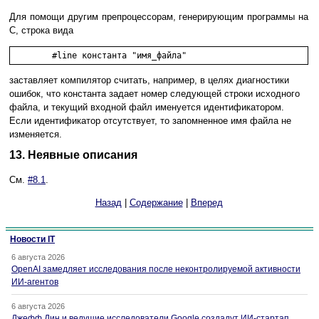
Для помощи другим препроцессорам, генерирующим программы на
C, строка вида
заставляет компилятор считать, например, в целях диагностики
ошибок, что константа задает номер следующей строки исходного
файла, и текущий входной файл именуется идентификатором.
Если идентификатор отсутствует, то запомненное имя файла не
изменяется.
13. Неявные описания
См.
#8.1
.
Назад
|
Содержание
|
Вперед
Новости IT
6 августа 2026
OpenAI замедляет исследования после неконтролируемой активности
ИИ-агентов
6 августа 2026
Джефф Дин и ведущие исследователи Google создадут ИИ-стартап