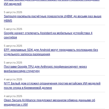
ИИ-моделей
5 августа 2026
Samsung раскрыла расчётные показатели zHBM: до восьми раз выше
HBM5
5 августа 2026
Google начнет отключать Assistant на мобильных устройствах 4
сентября
5 августа 2026
EFF: рекламные SDK для Android могут передавать геолокацию без
отдельного запроса разрешения
5 августа 2026
Поставки Google TPU для Anthropic профинансируют через
внебалансовую структуру
4 августа 2026
NYT: Белый дом отложил ограничения против китайских ИИ-моделей
после спора в Кремниевой долине
4 августа 2026
Open Secure AI Alliance предложил механизм обмена данными об
инцидентах с ИИ