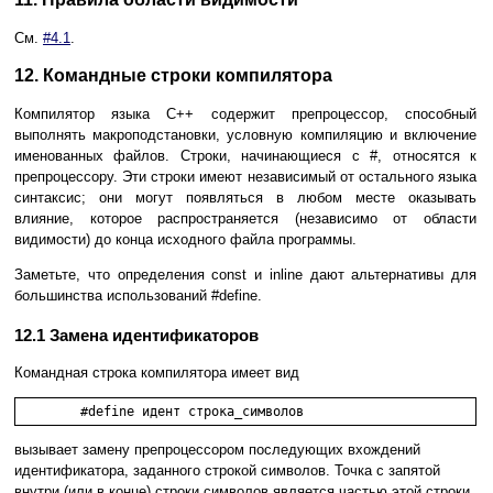
См.
#4.1
.
12. Командные строки компилятора
Компилятор языка C++ содержит препроцессор, способный
выполнять макроподстановки, условную компиляцию и включение
именованных файлов. Строки, начинающиеся с #, относятся к
препроцессору. Эти строки имеют независимый от остального языка
синтаксис; они могут появляться в любом месте оказывать
влияние, которое распространяется (независимо от области
видимости) до конца исходного файла программы.
Заметьте, что определения const и inline дают альтернативы для
большинства использований #define.
12.1 Замена идентификаторов
Командная строка компилятора имеет вид
вызывает замену препроцессором последующих вхождений
идентификатора, заданного строкой символов. Точка с запятой
внутри (или в конце) строки символов является частью этой строки.