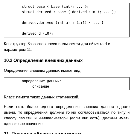
	struct base { base (int); ... };

	struct derived : base { derived (int); ... };

	derived.derived (int a) : (a+1) { ... }

Конструктор базового класса вызывается для объекта d с
параметром 11.
10.2 Определения внешних данных
Определения внешних данных имеют вид
	определение_данных:

Класс памяти таких данных статический.
Если есть более одного определения внешних данных одного
имени, то определения должны точно согласовываться по типу и
классу памяти, и инициализаторы (если они есть), должны иметь
одинаковое значение.
11. Правила области видимости