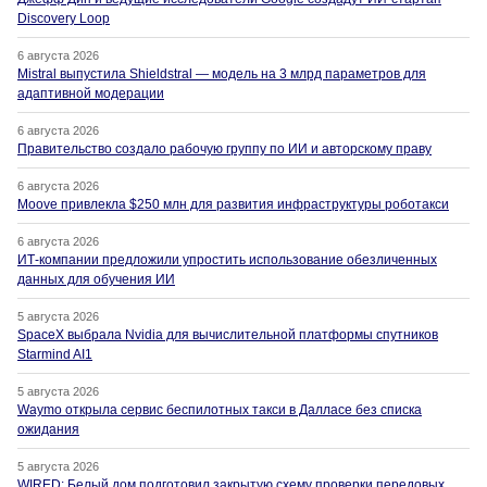
Discovery Loop
6 августа 2026
Mistral выпустила Shieldstral — модель на 3 млрд параметров для
адаптивной модерации
6 августа 2026
Правительство создало рабочую группу по ИИ и авторскому праву
6 августа 2026
Moove привлекла $250 млн для развития инфраструктуры роботакси
6 августа 2026
ИТ-компании предложили упростить использование обезличенных
данных для обучения ИИ
5 августа 2026
SpaceX выбрала Nvidia для вычислительной платформы спутников
Starmind AI1
5 августа 2026
Waymo открыла сервис беспилотных такси в Далласе без списка
ожидания
5 августа 2026
WIRED: Белый дом подготовил закрытую схему проверки передовых