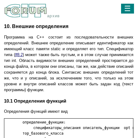
☰
архив
10. Внешние определения
Программа на C++ состоит из последовательности внешних
определений. Внешнее определение описывает идентификатор как
имеющий класс памяти static и определяет его тип. Спецификатор
типа (
#8.2
) может также быть пустым, и в этом случае принимается
тип int. Область видимости внешних определений простирается до
конца файла, в котором они описаны, так же, как действие описаний
сохраняется до конца блока. Синтаксис внешних определений тот
же, что и у описаний, за исключением того, что только на этом
уровне и внутри описаний классов может быть задан код (текст
программы) функции.
10.1 Определения функций
Определения функций имеют вид
	определение_функции:

	     спецификаторы_описания описатель_функции  opt инициализа-

	тор_базового_класса                                        opt
