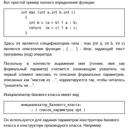
Вот простой пример полного определения функции:
	int max (int a,int b,int c)

	  {

	    int m = (a > b) ? a : b;

	    return  (m > c) ? m : c;

Здесь int является спецификатором типа ; max (int a, int b, int c)
является описателем функции ; { ... } - блок, задающий текст
программы (код) оператора.
Поскольку в контексте выражения имя (точнее, имя как
формальный параметр) считается означающим указатель на
первый элемент массива, то описания формальных параметров,
описанных как "массив из ...", корректируются так, чтобы читалось
"указатель на ...".
Инициализатор базового класса имеет вид
	инициализатор_базового_класса:

Он используется для задания параметров конструктора базового
класса в конструкторе производного класса. Например: