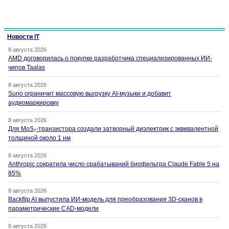
Новости IT
8 августа 2026
AMD договорилась о покупке разработчика специализированных ИИ-
чипов Taalas
8 августа 2026
Suno ограничит массовую выгрузку AI-музыки и добавит
аудиомаркировку
8 августа 2026
Для MoS₂-транзистора создали затворный диэлектрик с эквивалентной
толщиной около 1 нм
8 августа 2026
Anthropic сократила число срабатываний биофильтра Claude Fable 5 на
85%
8 августа 2026
Backflip AI выпустила ИИ-модель для преобразования 3D-сканов в
параметрические CAD-модели
8 августа 2026