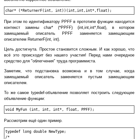
char* (*ReturnerF(int, int))(int,int,int*,float);
При этом по идентификатору PPFF в прототипе функции находится
контекст замены char* (*PPFF) (int,int,int*,float), в котором
замещаемый описатель PPFF заменяется замещающим
описателем ReturnerF(int, int).
Цель достигнута. Простое становится сложным. И как хорошо, что
всё это происходит без нашего участия! Перед нами очередное
средство для "облегчения" труда программиста.
Заметим, что подстановка возможна и в том случае, когда
замещаемый описатель заменяется пустым замещающим
описателем.
То же самое typedef-объявление позволяет построить следующее
объявление функции:
void MyFun (int, int, int*, float, PPFF);
Рассмотрим ещё один пример.
typedef long double NewType;

/*
