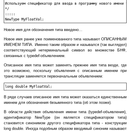
Используем спецификатор для ввода в программу нового имени тип
*/

:::::

NewType MyFloatVal;
Новое имя для обозначения типа введено…
Новое имя ранее уже поименованного типа называют ОПИСАННЫМ
ИМЕНЕМ ТИПА. Именно таким образом и назывался (так выглядел)
соответствующий нетерминальный символ во множестве БНФ,
связанных с typedef-объявлением.
Описанное имя типа может заменять прежнее имя типа везде, где
это возможно, поскольку объявления с описанным именем при
трансляции заменяется первоначальным объявлением:
long double MyFloatVal;
В ряде случаев описанное имя типа может оказаться единственным
именем для обозначения безымянного типа (об этом позже).
В области действия объявления имени типа (typedef-объявления),
идентификатор NewType (он является спецификатором типа)
становится синонимом другого спецификатора типа - конструкции
long double. Иногда подобным образом вводимый синоним называют