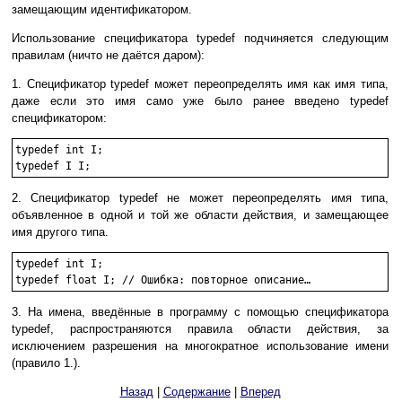
замещающим идентификатором.
Использование спецификатора typedef подчиняется следующим
правилам (ничто не даётся даром):
1. Спецификатор typedef может переопределять имя как имя типа,
даже если это имя само уже было ранее введено typedef
спецификатором:
typedef int I;

typedef I I;
2. Спецификатор typedef не может переопределять имя типа,
объявленное в одной и той же области действия, и замещающее
имя другого типа.
typedef int I;

typedef float I; // Ошибка: повторное описание…
3. На имена, введённые в программу с помощью спецификатора
typedef, распространяются правила области действия, за
исключением разрешения на многократное использование имени
(правило 1.).
Назад
|
Содержание
|
Вперед