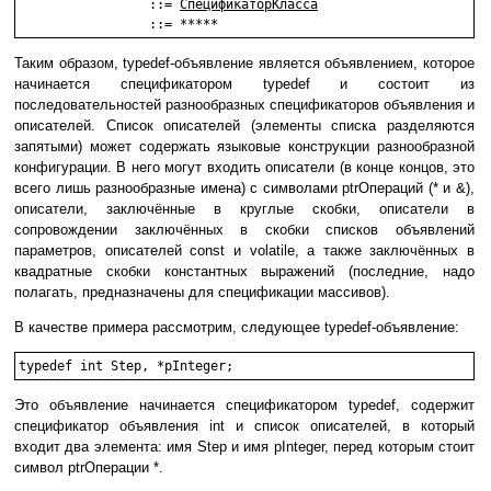
                 ::= 
СпецификаторКласса
                 ::= *****
Таким образом, typedef-объявление является объявлением, которое
начинается спецификатором typedef и состоит из
последовательностей разнообразных спецификаторов объявления и
описателей. Список описателей (элементы списка разделяются
запятыми) может содержать языковые конструкции разнообразной
конфигурации. В него могут входить описатели (в конце концов, это
всего лишь разнообразные имена) с символами ptrОпераций (* и &),
описатели, заключённые в круглые скобки, описатели в
сопровождении заключённых в скобки списков объявлений
параметров, описателей const и volatile, а также заключённых в
квадратные скобки константных выражений (последние, надо
полагать, предназначены для спецификации массивов).
В качестве примера рассмотрим, следующее typedef-объявление:
typedef int Step, *pInteger;
Это объявление начинается спецификатором typedef, содержит
спецификатор объявления int и список описателей, в который
входит два элемента: имя Step и имя pInteger, перед которым стоит
символ ptrОперации *.