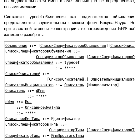
последовательностей имён в объявлениях (но не определениях!)
новыми именами.
Синтаксис typedef-объявления как подмножества объявления
представляется внушительным списком форм Бэкуса-Наура. Но
при известной степени концентрации это нагромождение БНФ всё
же можно разобрать:
Объявление
 ::= [
СписокСпецификаторовОбъявления
][
СписокОписате
СписокСпецификаторовОбъявления
 ::=

СпецификаторОбъявления
 [
СписокСпецификаторовОбъ
СпецификаторОбъявления
 ::= typedef

СписокОписателей
 ::=

                   [
СписокОписателей
,] 
ОписательИнициализатор
ОписательИнициализатор
 ::= 
Описатель
Описатель
 ::= 
dИмя
dИмя
 ::= 
Имя
     ::= 
ОписанноеИмяТипа
ОписанноеИмяТипа
СписокСпецификаторовТипа
 ::=

СпецификаторТипа
 [
СписокСпецификаторовТип
СпецификаторТипа
 ::= 
ИмяПростогоТипа