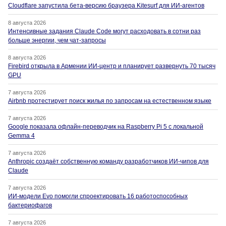
Cloudflare запустила бета-версию браузера Kitesurf для ИИ-агентов
8 августа 2026
Интенсивные задания Claude Code могут расходовать в сотни раз
больше энергии, чем чат-запросы
8 августа 2026
Firebird открыла в Армении ИИ-центр и планирует развернуть 70 тысяч
GPU
7 августа 2026
Airbnb протестирует поиск жилья по запросам на естественном языке
7 августа 2026
Google показала офлайн-переводчик на Raspberry Pi 5 с локальной
Gemma 4
7 августа 2026
Anthropic создаёт собственную команду разработчиков ИИ-чипов для
Claude
7 августа 2026
ИИ-модели Evo помогли спроектировать 16 работоспособных
бактериофагов
7 августа 2026