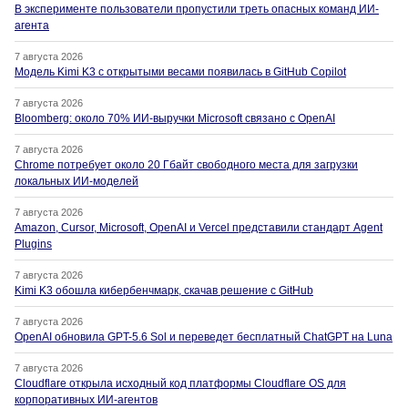
В эксперименте пользователи пропустили треть опасных команд ИИ-
агента
7 августа 2026
Модель Kimi K3 с открытыми весами появилась в GitHub Copilot
7 августа 2026
Bloomberg: около 70% ИИ-выручки Microsoft связано с OpenAI
7 августа 2026
Chrome потребует около 20 Гбайт свободного места для загрузки
локальных ИИ-моделей
7 августа 2026
Amazon, Cursor, Microsoft, OpenAI и Vercel представили стандарт Agent
Plugins
7 августа 2026
Kimi K3 обошла кибербенчмарк, скачав решение с GitHub
7 августа 2026
OpenAI обновила GPT-5.6 Sol и переведет бесплатный ChatGPT на Luna
7 августа 2026
Cloudflare открыла исходный код платформы Cloudflare OS для
корпоративных ИИ-агентов