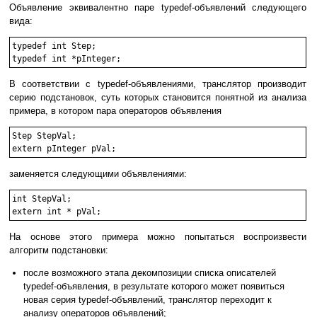
Объявление эквивалентно паре typedef-объявлений следующего
вида:
typedef int Step;

typedef int *pInteger;
В соответствии с typedef-объявлениями, транслятор производит
серию подстановок, суть которых становится понятной из анализа
примера, в котором пара операторов объявления
Step StepVal;

extern pInteger pVal;
заменяется следующими объявлениями:
int StepVal;

extern int * pVal;
На основе этого примера можно попытаться воспроизвести
алгоритм подстановки:
после возможного этапа декомпозиции списка описателей
typedef-объявления, в результате которого может появиться
новая серия typedef-объявлений, транслятор переходит к
анализу операторов объявлений;