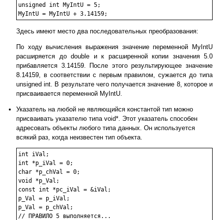
unsigned int MyIntU = 5;

Здесь имеют место два последовательных преобразования:
По ходу вычисления выражения значение переменной MyIntU
расширяется до double и к расширенной копии значения 5.0
прибавляется 3.14159. После этого результирующее значение
8.14159, в соответствии с первым правилом, сужается до типа
unsigned int. В результате чего получается значение 8, которое и
присваивается переменной MyIntU.
Указатель на любой не являющийся константой тип можно
присваивать указателю типа void*. Этот указатель способен
адресовать объекты любого типа данных. Он используется
всякий раз, когда неизвестен тип объекта.
int iVal;

int *p_iVal = 0;

char *p_chVal = 0;

void *p_Val;

const int *pc_iVal = &iVal;

p_Val = p_iVal;

p_Val = p_chVal;

// ПРАВИЛО 5 выполняется...
