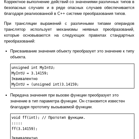
Корректное выполнение действий со значениями различных типов в
безопасных случаях и в ряде опасных случаев обеспечивается
благодаря реализованной в C++ системе преобразования типов.
При трансляции выражений с различными типами операндов
транслятор использует механизмы неявных преобразований,
которые основываются на следующих правилах стандартных
преобразований:
Присваивание значения объекту преобразует это значение к типу
объекта.
unsigned int MyIntU;

MyIntU = 3.14159;

Эквивалентно

Передача значения при вызове функции преобразует это
значение в тип параметра функции. Он становится известен
благодаря прототипу вызываемой функции.
void ff(int); // Прототип функции.

:::::

Эквивалентно
