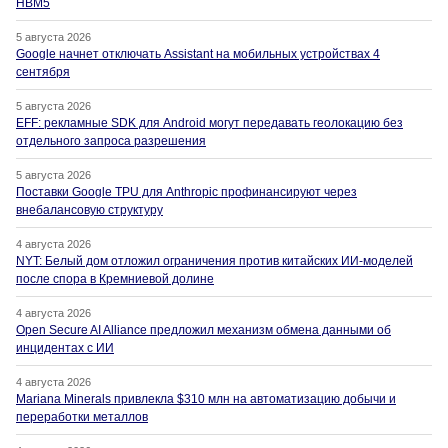
HBM5
5 августа 2026
Google начнет отключать Assistant на мобильных устройствах 4
сентября
5 августа 2026
EFF: рекламные SDK для Android могут передавать геолокацию без
отдельного запроса разрешения
5 августа 2026
Поставки Google TPU для Anthropic профинансируют через
внебалансовую структуру
4 августа 2026
NYT: Белый дом отложил ограничения против китайских ИИ-моделей
после спора в Кремниевой долине
4 августа 2026
Open Secure AI Alliance предложил механизм обмена данными об
инцидентах с ИИ
4 августа 2026
Mariana Minerals привлекла $310 млн на автоматизацию добычи и
переработки металлов