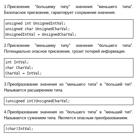
1.Присвоение "большему типу" значения "меньшего типа".
Безопасное присвоение, гарантирует сохранение значения.
unsigned int UnsignedIntVal;

unsigned char UnsignedCharVal;

UnsignedIntVal = UnsignedCharVal;
2.Присвоение "меньшему типу" значения "большего типа".
Потенциально опасное присвоение, грозит потерей информации.
int IntVal;

char CharVal;

CharVal = IntVal;
3.Преобразование значения из "меньшего типа" в "больший тип".
Называется расширением типа.
(unsigned int)UnsignedCharVal;
4.Преобразование значения из "большего типа" в "меньший тип".
Называется сужением типа. Является опасным преобразованием.
(char)IntVal;