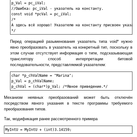
p_Val = pc_iVal;

//Ошибка: pc_iVal - указатель на константу.

const void *pcVal = pc_iVal;

/*

А здесь всё хорошо! Указателю на константу присвоен указате
Перед операцией разыменования указатель типа void* нужно
явно преобразовать в указатель на конкретный тип, поскольку в
этом случае отсутствует информация о типе, подсказывающая
транслятору способ интерпретации битовой
последовательности, представляемой указателем:
char *p_chValName = "Marina";

p_Val = p_chValName;

Механизм неявных преобразований может быть отключён
посредством явного указания в тексте программы требуемого
преобразования типов.
Так, модификация ранее рассмотренного примера
MyIntU = MyIntU + (int)3.14159;