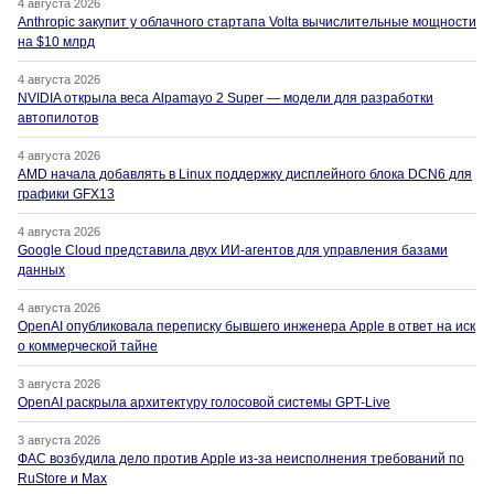
4 августа 2026
Anthropic закупит у облачного стартапа Volta вычислительные мощности
на $10 млрд
4 августа 2026
NVIDIA открыла веса Alpamayo 2 Super — модели для разработки
автопилотов
4 августа 2026
AMD начала добавлять в Linux поддержку дисплейного блока DCN6 для
графики GFX13
4 августа 2026
Google Cloud представила двух ИИ-агентов для управления базами
данных
4 августа 2026
OpenAI опубликовала переписку бывшего инженера Apple в ответ на иск
о коммерческой тайне
3 августа 2026
OpenAI раскрыла архитектуру голосовой системы GPT-Live
3 августа 2026
ФАС возбудила дело против Apple из-за неисполнения требований по
RuStore и Max