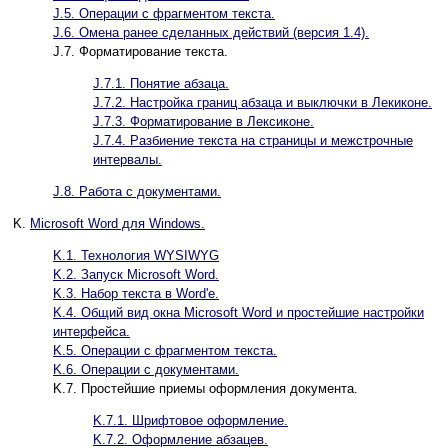
J.5. Операции с фрагментом текста.
J.6. Омена ранее сделанных действий (версия 1.4).
J.7. Форматирование текста.
J.7.1. Понятие абзаца.
J.7.2. Настройка границ абзаца и выключки в Лекиконе.
J.7.3. Форматирование в Лексиконе.
J.7.4. Разбиение текста на страницы и межстрочные
интервалы.
J.8. Работа с документами.
K.
Microsoft Word для Windows.
K.1. Технология WYSIWYG
K.2. Запуск Microsoft Word.
K.3. Набор текста в Word'е.
K.4. Общий вид окна Microsoft Word и простейшие настройки
интерфейса.
K.5. Операции с фрагментом текста.
K.6. Операции с документами.
K.7. Простейшие приемы оформления документа.
K.7.1. Шрифтовое оформление.
K.7.2. Оформление абзацев.