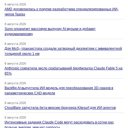
8 августа 2026
AMD договорилась о покупке разработчика специализированных ИИ-
чипов Taalas
8 августа 2026
Suno ограничит массовую выгрузку AI-музыки и добавит
аудиомаркировку
8 августа 2026
Для MoS₂-транзистора создали затворный диэлектрик с эквивалентной
толщиной около 1 нм
8 августа 2026
Anthropic сократила число срабатываний биофильтра Claude Fable 5 на
85%
8 августа 2026
Backflip AI выпустила ИИ-модель для преобразования 3D-сканов в
параметрические CAD-модели
8 августа 2026
Cloudflare запустила бета-версию браузера Kitesurf для ИИ-агентов
8 августа 2026
Интенсивные задания Claude Code могут расходовать в сотни раз
больше энергии, чем чат-запросы