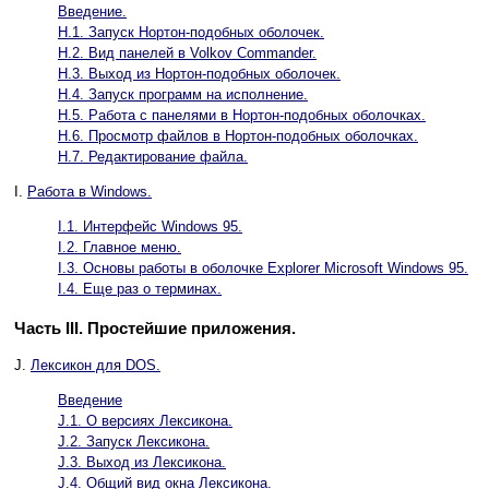
Введение.
H.1. Запуск Нортон-подобных оболочек.
H.2. Вид панелей в Volkov Commander.
H.3. Выход из Нортон-подобных оболочек.
H.4. Запуск программ на исполнение.
H.5. Работа с панелями в Нортон-подобных оболочках.
H.6. Просмотр файлов в Нортон-подобных оболочках.
H.7. Редактирование файла.
I.
Работа в Windows.
I.1. Интерфейс Windows 95.
I.2. Главное меню.
I.3. Основы работы в оболочке Explorer Microsoft Windows 95.
I.4. Еще раз о терминах.
Часть III. Простейшие приложения.
J.
Лексикон для DOS.
Введение
J.1. О версиях Лексикона.
J.2. Запуск Лексикона.
J.3. Выход из Лексикона.
J.4. Общий вид окна Лексикона.