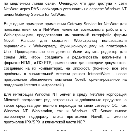
по медленной линии связи. Очевидно, что для доступа к сети
NetWare через RAS необходимо установить на сервере Windows NT
шлюз Gateway Service for NetWare.
Еще одним примером применения Gateway Service for NetWare для
пользователей сети Net-Ware является возможность работать с
Web-страницами, предоставляя им знакомый интерфейс фирмы
Novell. Раньше для создания Web-страниц пользователи
обращались к Web-серверу, функционирующему на платформе
Unix. Предварительно они должны были изучить редактор для
среды Unix, чтобы создавать и редактировать документы в
формате HTML, и ПО FTP, применяемое для передачи документов,
созданных на их компьютерах, на Unix-хост. (Конечно, все эти
проблемы в значительной степени решает IntranetWare - новое
программное обеспечение компании Novell, ориентированное на
поддержку Internet и интрасетей.)
Для интеграции Windows NT Server в среду NetWare корпорация
Microsoft предлагает ряд встроенных и добавочных продуктов, а
также средства для полного перехода на свою сетевую ОС. Как
Windows NT Workstation, так и Windows NT Server имеют
встроенную поддержку стека протоколов Novell, а именно
протоколов IPX/SPX и клиентской части NCP.