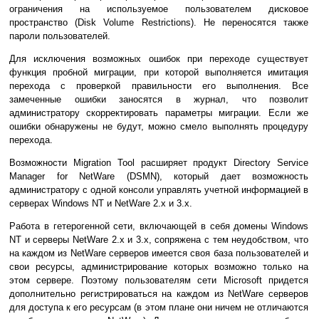
ограничения на используемое пользователем дисковое
пространство (Disk Volume Restrictions). Не переносятся также
пароли пользователей.
Для исключения возможных ошибок при переходе существует
функция пробной миграции, при которой выполняется имитация
перехода с проверкой правильности его выполнения. Все
замеченные ошибки заносятся в журнал, что позволит
администратору скорректировать параметры миграции. Если же
ошибки обнаружены не будут, можно смело выполнять процедуру
перехода.
Возможности Migration Tool расширяет продукт Directory Service
Manager for NetWare (DSMN), который дает возможность
администратору с одной консоли управлять учетной информацией в
серверах Windows NT и NetWare 2.x и 3.х.
Работа в гетерогенной сети, включающей в себя домены Windows
NT и серверы NetWare 2.х и 3.х, сопряжена с тем неудобством, что
на каждом из NetWare серверов имеется своя база пользователей и
свои ресурсы, администрирование которых возможно только на
этом сервере. Поэтому пользователям сети Microsoft придется
дополнительно регистрироваться на каждом из NetWare серверов
для доступа к его ресурсам (в этом плане они ничем не отличаются