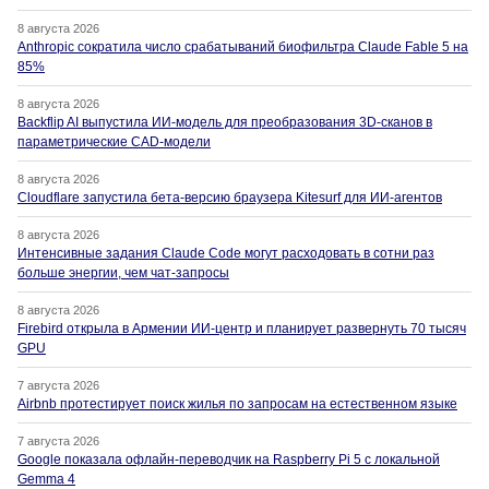
8 августа 2026
Anthropic сократила число срабатываний биофильтра Claude Fable 5 на
85%
8 августа 2026
Backflip AI выпустила ИИ-модель для преобразования 3D-сканов в
параметрические CAD-модели
8 августа 2026
Cloudflare запустила бета-версию браузера Kitesurf для ИИ-агентов
8 августа 2026
Интенсивные задания Claude Code могут расходовать в сотни раз
больше энергии, чем чат-запросы
8 августа 2026
Firebird открыла в Армении ИИ-центр и планирует развернуть 70 тысяч
GPU
7 августа 2026
Airbnb протестирует поиск жилья по запросам на естественном языке
7 августа 2026
Google показала офлайн-переводчик на Raspberry Pi 5 с локальной
Gemma 4