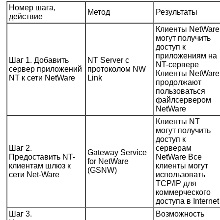
Номер шага,
Метод
Результаты
действие
Клиенты NetWare
могут получить
доступ к
приложениям на
Шаг 1. Добавить
NT Server с
NT-сервере
сервер приложений
протоколом NW
Клиенты NetWare
NT к сети NetWare
Link
продолжают
пользоваться
файлсервером
NetWare
Клиенты NT
могут получить
доступ к
Шаг 2.
серверам
Gateway Service
Предоставить NT-
NetWare Все
for NetWare
клиентам шлюз к
клиенты могут
(GSNW)
сети Net-Ware
использовать
TCP/IP для
коммерческого
доступа в Internet
Шаг 3.
Возможность