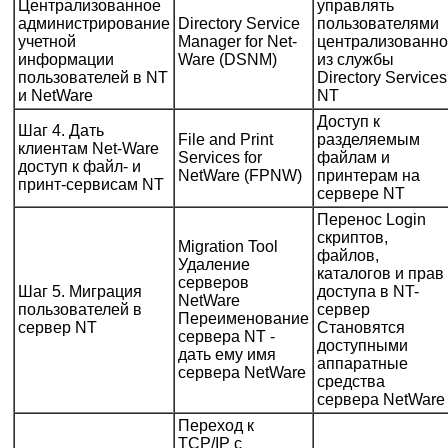
Централизованное
управлять
администрирование
Directory Service
пользователями
учетной
Manager for Net-
централизованно
информации
Ware (DSNM)
из службы
пользователей в NT
Directory Services
и NetWare
NT
Доступ к
Шаг 4. Дать
File and Print
разделяемым
клиентам Net-Ware
Services for
файлам и
доступ к файл- и
NetWare (FPNW)
принтерам на
принт-сервисам NT
сервере NT
Перенос Login
скриптов,
Migration Tool
файлов,
Удаление
каталогов и прав
серверов
Шаг 5. Миграция
доступа в NT-
NetWare
пользователей в
сервер
Переименование
сервер NT
Становятся
сервера NT -
доступными
дать ему имя
аппаратные
сервера NetWare
средства
сервера NetWare
Переход к
TCP/IP с