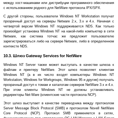
между хост-машинами или дистрибуции программного обеспечения
с использованием родного для NetWare протокола IPX/SPX.
С другой стороны, пользователи Windows NT Workstation получат
прозрачный доступ на серверы Netware 2.x, 3.x и 4.х. Начиная с
четвертой версии Windows NT поддерживается NDS. Как только
произойдет установка Windows NT на какой-либо компьютер в сети
Netware, как система тотчас же предложит пользователю
зарегистрироваться либо на сервере Netware, либо в определенном
контексте NDS.
10.3. Шлюз Gateway Services for NetWare
Windows NT Server также может выступать в качестве шлюза к
файлам и принтеру NetWare. Этот шлюз позволяет клиентам
Windows NT (а в их число входят компьютеры Windows NT
Workstation, Windows for Workgroups, Windows 95 и другие) получать
прозрачный доступ к томам и каталогам серверов NetWare 3.x и 4.x.
При этом клиенты Windows NT не должны устанавливать
редиректоры Net-Ware (клиентские части протокола NCP).
Этот шлюз выступает в качестве переводчика между протоколом
Server Message Block Protocol (SMB) и протоколом Novell NetWare
Core Protocol (NCP). Протокол SMB применяется в сетях,