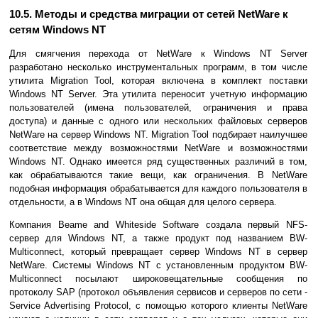
10.5. Методы и средства миграции от сетей NetWare к
сетям Windows NT
Для смягчения перехода от NetWare к Windows NT Server
разработано несколько инструментальных программ, в том числе
утилита Migration Tool, которая включена в комплект поставки
Windows NT Server. Эта утилита переносит учетную информацию
пользователей (имена пользователей, ограничения и права
доступа) и данные с одного или нескольких файловых серверов
NetWare на сервер Windows NT. Migration Tool подбирает наилучшее
соответствие между возможностями NetWare и возможностями
Windows NT. Однако имеется ряд существенных различий в том,
как обрабатываются такие вещи, как ограничения. В NetWare
подобная информация обрабатывается для каждого пользователя в
отдельности, а в Windows NT она общая для целого сервера.
Компания Beame and Whiteside Software создала первый NFS-
сервер для Windows NT, а также продукт под названием BW-
Multiconnect, который превращает сервер Windows NT в сервер
NetWare. Системы Windows NT с установленным продуктом BW-
Multiconnect посылают широковещательные сообщения по
протоколу SAP (протокол объявления сервисов и серверов по сети -
Service Advertising Protocol, с помощью которого клиенты NetWare