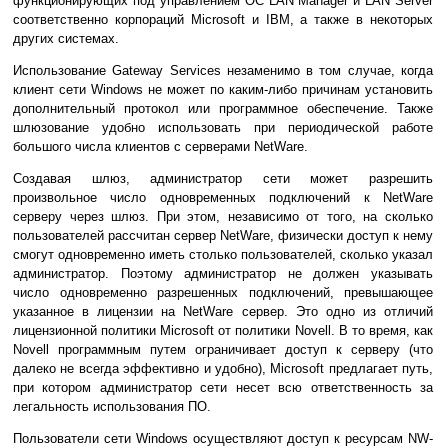
функционирующих под управлением ОС LAN Manager и LAN Server
соответственно корпораций Microsoft и IBM, а также в некоторых
других системах.
Использование Gateway Services незаменимо в том случае, когда
клиент сети Windows не может по каким-либо причинам установить
дополнительный протокол или программное обеспечение. Также
шлюзование удобно использовать при периодической работе
большого числа клиентов с серверами NetWare.
Создавая шлюз, администратор сети может разрешить
произвольное число одновременных подключений к NetWare
серверу через шлюз. При этом, независимо от того, на сколько
пользователей рассчитан сервер NetWare, физически доступ к нему
смогут одновременно иметь столько пользователей, сколько указал
администратор. Поэтому администратор не должен указывать
число одновременно разрешенных подключений, превышающее
указанное в лицензии на NetWare сервер. Это одно из отличий
лицензионной политики Microsoft от политики Novell. В то время, как
Novell программным путем ограничивает доступ к серверу (что
далеко не всегда эффективно и удобно), Microsoft предлагает путь,
при котором администратор сети несет всю ответственность за
легальность использования ПО.
Пользователи сети Windows осуществляют доступ к ресурсам NW-