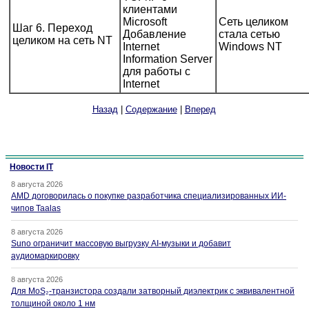
клиентами
Microsoft
Сеть целиком
Шаг 6. Переход
Добавление
стала сетью
целиком на сеть NT
Internet
Windows NT
Information Server
для работы с
Internet
Назад
|
Содержание
|
Вперед
Новости IT
8 августа 2026
AMD договорилась о покупке разработчика специализированных ИИ-
чипов Taalas
8 августа 2026
Suno ограничит массовую выгрузку AI-музыки и добавит
аудиомаркировку
8 августа 2026
Для MoS₂-транзистора создали затворный диэлектрик с эквивалентной
толщиной около 1 нм