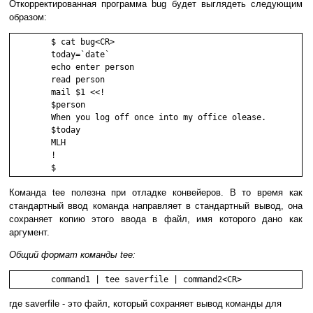
Откорректированная программа bug будет выглядеть следующим
образом:
        $ cat bug<CR>

        today=`date`

        echo enter person

        read person

        mail $1 <<!

        $person

        When you log off once into my office olease.

        $today

        MLH

        !

        $
Команда tee полезна при отладке конвейеров. В то время как
стандартный ввод команда направляет в стандартный вывод, она
сохраняет копию этого ввода в файл, имя которого дано как
аргумент.
Общий формат команды tee:
	command1 | tee saverfile | command2<CR>
где saverfile - это файл, который сохраняет вывод команды для