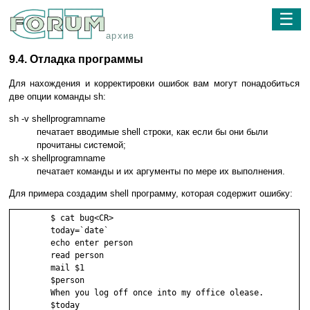
☰
архив
9.4. Отладка программы
Для нахождения и корректировки ошибок вам могут понадобиться
две опции команды sh:
sh -v shellprogramname
печатает вводимые shell строки, как если бы они были
прочитаны системой;
sh -x shellprogramname
печатает команды и их аргументы по мере их выполнения.
Для примера создадим shell программу, которая содержит ошибку:
        $ cat bug<CR>

        today=`date`

        echo enter person

        read person

        mail $1

        $person

        When you log off once into my office olease.

        $today
