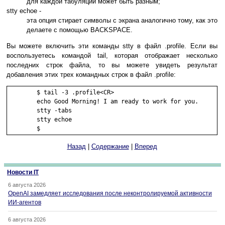
для каждой табуляции может быть разным;
stty echoe -
эта опция стирает символы с экрана аналогично тому, как это
делаете с помощью BACKSPACE.
Вы можете включить эти команды stty в файл .profile. Если вы
воспользуетесь командой tail, которая отображает несколько
последних строк файла, то вы можете увидеть результат
добавления этих трех командных строк в файл .profile:
        $ tail -3 .profile<CR>

        echo Good Morning! I am ready to work for you.

        stty -tabs

        stty echoe

        $
Назад
|
Содержание
|
Вперед
Новости IT
6 августа 2026
OpenAI замедляет исследования после неконтролируемой активности
ИИ-агентов
6 августа 2026