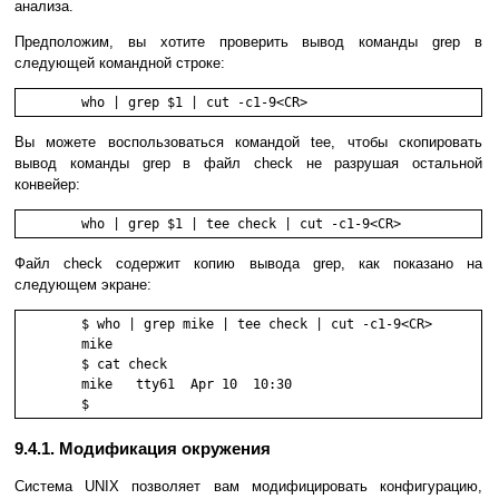
анализа.
Предположим, вы хотите проверить вывод команды grep в
следующей командной строке:
	who | grep $1 | cut -c1-9<CR>
Вы можете воспользоваться командой tee, чтобы скопировать
вывод команды grep в файл check не разрушая остальной
конвейер:
	who | grep $1 | tee check | cut -c1-9<CR>
Файл check содержит копию вывода grep, как показано на
следующем экране:
        $ who | grep mike | tee check | cut -c1-9<CR>

        mike

        $ cat check

        mike   tty61  Apr 10  10:30

        $
9.4.1. Модификация окружения
Система UNIX позволяет вам модифицировать конфигурацию,