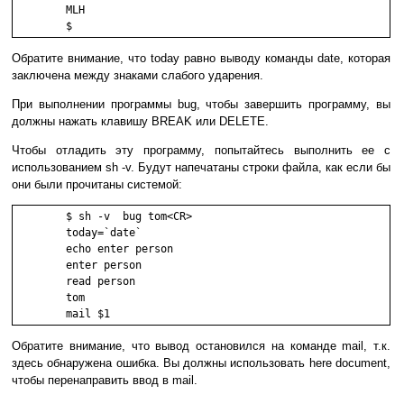
        MLH

        $
Обратите внимание, что today равно выводу команды date, которая
заключена между знаками слабого ударения.
При выполнении программы bug, чтобы завершить программу, вы
должны нажать клавишу BREAK или DELETE.
Чтобы отладить эту программу, попытайтесь выполнить ее с
использованием sh -v. Будут напечатаны строки файла, как если бы
они были прочитаны системой:
        $ sh -v  bug tom<CR>

        today=`date`

        echo enter person

        enter person

        read person

        tom

        mail $1
Обратите внимание, что вывод остановился на команде mail, т.к.
здесь обнаружена ошибка. Вы должны использовать here document,
чтобы перенаправить ввод в mail.