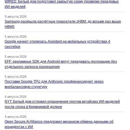
WIRED: Белый дом подготовил закрытую схему проверки передовых
ИИ-моделей
5 августа 2026
Samsung раскрыла расчётные показатели zHBM: до восьми раз выше
HBM5
5 августа 2026
Google начнет отключать Assistant на мобильных устройствах 4
сентября
5 августа 2026
EFF: рекламные SDK для Android могут передавать геолокацию без
отдельного запроса разрешения
5 августа 2026
Поставки Google TPU для Anthropic профинансируют через
внебалансовую структуру
4 августа 2026
NYT: Белый дом отложил ограничения против китайских ИИ-моделей
после спора в Кремниевой долине
4 августа 2026
Open Secure AI Alliance предложил механизм обмена данными об
инцидентах с ИИ