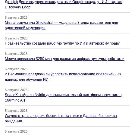
Джефф Дин и ведущие исследователи Google создадут ИИ-стартап
Discovery Loop
6 августа 2026
Mistral выпустила Shieldstral — модель на 3 млрд параметров для
адаптивной модерации
6 августа 2026
Правительство создало рабочую группу по ИИ и авторскому праву
6 августа 2026
Moove привлекла $250 млн для развития инфраструктуры роботакси
6 августа 2026
ИТ-компании предложили упростить использование обезличенных
данных для обучения ИИ
5 августа 2026
SpaceX выбрала Nvidia для вычислительной платформы спутников
Starmind AI1
5 августа 2026
Waymo открыла сервис беспилотных такси в Далласе без списка
ожидания
5 августа 2026