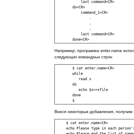
            last command<CR>

        do<CR>

            command_1<CR>

                .

                .

                .

            last command<CR>

        done<CR>
Например, программа enter.name исполь
следующих командных строк:
        $ cat enter.name<CR>

        while

           read x

        do

           echo $x>>xfile

        done

        $
Внеся некоторые добавления, получим
     $ cat enter.name<CR>

     echo Please type in each person's
     echo Please end the list of names