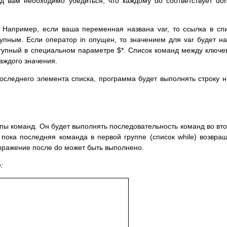
д вам необходимо убедиться, что каждому do соответствует do
Например, если ваша переменная названа var, то ссылка в сп
упным. Если оператор in опущен, то значением для var будет н
ступный в специальном параметре $*. Список команд между ключ
аждого значения.
оследнего элемента списка, программа будет выполнять строку 
ппы команд. Он будет выполнять последовательность команд во вт
р пока последняя команда в первой группе (список while) возвра
выражение после do может быть выполнено.
: