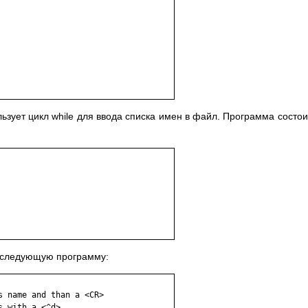
зует цикл while для ввода списка имен в файл. Программа состои
 следующую программу:
 name and than a <CR>

 with a <^d>
