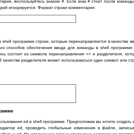
арии, воспользуйтесь знаком #. Если знак # стоит после команды
рий игнорируется. Формат строки комментария:
 shell программе строки, которые перенаправляются в качестве в
из способов обеспечения ввода для команды в shell программе
ись состоит из символа перенаправления << и разделителя, кот
 В качестве разделителя может использоваться один символ или ст
грамме
ользования ed в shell программе. Предположим вы хотите создать s
редактор ed, проводить глобальные изменения в файле, записы