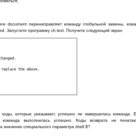
роваться;
ere document перенаправляет команду глобальной замены, ком
d. Запустите программу ch.text. Получите следующий экран:
hanged.

replace the above.

т коды, которые указывают, успешно ли завершилась команда. 
о команда выполнилась успешно. Коды возврата не печатаю
к значение специального параметра shell $?.