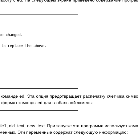
работу с ed. На следующем экране приведено содержание прогр
e changed.

to replace the above.

в команде ed. Эта опция предотвращает распечатку счетчика симв
а формат команды ed для глобальной замены:
e1, old_text, new_text. При запуске эта программа использует ком
ременных. Эти переменные содержат следующую информацию: