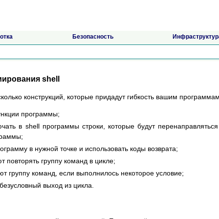
отка
Безопасность
Инфраструктур
мирования shell
сколько конструкций, которые придадут гибкость вашим программам
ункции программы;
ючать в shell программы строки, которые будут перенаправляться
граммы;
ограмму в нужной точке и использовать коды возврата;
ют повторять группу команд в цикле;
ют группу команд, если выполнилось некоторое условие;
безусловный выход из цикла.