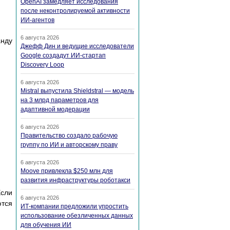
OpenAI замедляет исследования
после неконтролируемой активности
ИИ-агентов
6 августа 2026
анду
Джефф Дин и ведущие исследователи
Google создадут ИИ-стартап
Discovery Loop
6 августа 2026
Mistral выпустила Shieldstral — модель
на 3 млрд параметров для
адаптивной модерации
6 августа 2026
Правительство создало рабочую
группу по ИИ и авторскому праву
6 августа 2026
Moove привлекла $250 млн для
развития инфраструктуры роботакси
Если
6 августа 2026
тся
ИТ-компании предложили упростить
использование обезличенных данных
для обучения ИИ