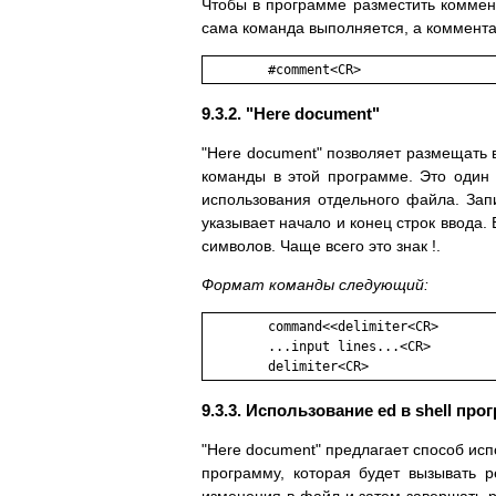
Чтобы в программе разместить коммент
сама команда выполняется, а коммента
	#comment<CR>
9.3.2. "Here document"
"Here document" позволяет размещать в
команды в этой программе. Это один 
использования отдельного файла. Зап
указывает начало и конец строк ввода.
символов. Чаще всего это знак !.
Формат команды следующий:
        command<<delimiter<CR>

        ...input lines...<CR>

        delimiter<CR>
9.3.3. Использование ed в shell про
"Here document" предлагает способ исп
программу, которая будет вызывать 