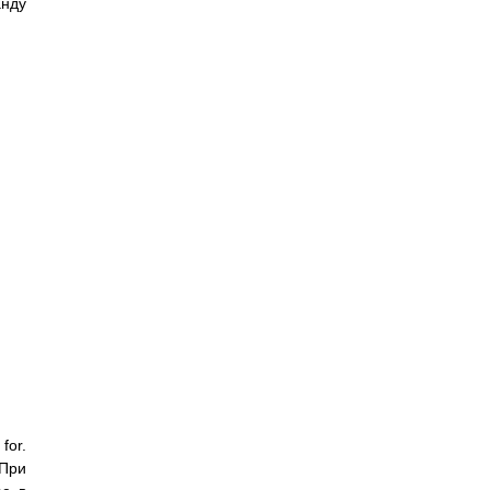
анду
for.
 При