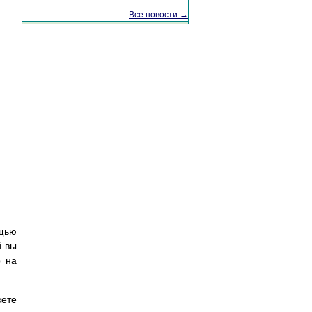
Все новости →
ощью
й вы
о на
жете