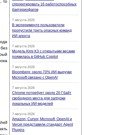
, то
спроектировать 16 работоспособных
бактериофагов
7 августа 2026
В эксперименте пользователи
пропустили треть опасных команд
ИИ-агента
вода
7 августа 2026
 без
Модель Kimi K3 с открытыми весами
орый
появилась в GitHub Copilot
рока
7 августа 2026
Bloomberg: около 70% ИИ-выручки
Microsoft связано с OpenAI
7 августа 2026
Chrome потребует около 20 Гбайт
свободного места для загрузки
локальных ИИ-моделей
7 августа 2026
Amazon, Cursor, Microsoft, OpenAI и
hell
Vercel представили стандарт Agent
вать
Plugins