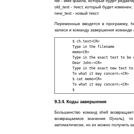
file - имя файла, который будет редакти
old_text - текст, который будет изменен;
new_text - новый текст.
Переменные вводятся в программу, h
записи и команду завершения команде e
        $ ch.text<CR>

        Type in the filename

        memo<CR>

        Type in the exact text to be c
        Dear John:<CR>

        Type in the exact new text to 
        To what it may concern:<CR>

        $ cat memo<CR>

        To what it may concern:<CR>

        $
9.3.4. Коды завершения
Большинство команд shell возвращае
возвращаемое значение 0(ноль), т
автоматически, но их можно получить ка