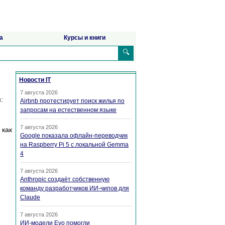
а
Курсы и книги
🔍
Новости IT
7 августа 2026
:
Airbnb протестирует поиск жилья по
запросам на естественном языке
7 августа 2026
 как
Google показала офлайн-переводчик
на Raspberry Pi 5 с локальной Gemma
4
7 августа 2026
Anthropic создаёт собственную
команду разработчиков ИИ-чипов для
Claude
7 августа 2026
ИИ-модели Evo помогли