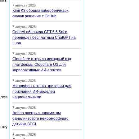
аммы
7 августа 2026
Kimi K3 обошла кибербенчмарк,
скачав решение с GitHub
7 августа 2026
OpenAI обновила GPT-5.6 Sol и
переведет бесплатный ChatGPT на
Luna
7 августа 2026
Cloudflare открыла исходный код
платформы Cloudflare OS для
корпоративных ИИ-агентов
7 августа 2026
Минцифры готовит критерии для
признания ИИ-моделей
олов
национальными
7 августа 2026
Ikerlan раскрыл параметры
однолинзового нейроморфного
датчика BEGI
анду
6 августа 2026