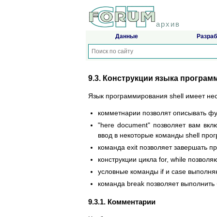
архив
Данные
Разраб
9.3. Конструкции языка програм
Язык программирования shell имеет не
комметнарии позволят описывать ф
"here document" позволяет вам вкл
ввод в некоторые команды shell про
команда exit позволяет завершать пр
конструкции цикла for, while позволя
условные команды if и case выполня
команда break позволяет выполнить 
9.3.1. Комментарии