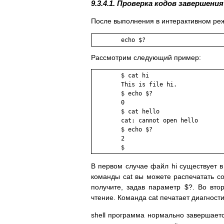
9.3.4.1. Проверка кодов завершения
После выполнения в интерактивном реж
	echo $?
Рассмотрим следующий пример:
        $ cat hi

        This is file hi.

        $ echo $?

        0

        $ cat hello

        cat: cannot open hello

        $ echo $?

        2

        $
В первом случае файл hi существует 
команды cat вы можете распечатать со
получите, задав параметр $?. Во вт
чтение. Команда cat печатает диагност
shell программа нормально завершает