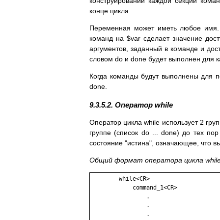
конструировании каждой секции коман
конце цикла.
Переменная может иметь любое имя. 
команд на $var сделает значение дост
аргументов, заданный в команде и до
словом do и done будет выполнен для к
Когда команды будут выполнены для п
done.
9.3.5.2. Оператор while
Оператор цикла while использует 2 гру
группе (список do ... done) до тех по
состояние "истина", означающее, что 
Общий формат оператора цикла while
        while<CR>

            command_1<CR>

                .

                .

                .
