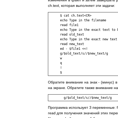
изменения в файл и затем завершать 
ch.text, которая выполняет эти задачи:
      $ cat ch.text<CR>

      echo Type in the filename

      read file1

      echo Type in the exact text to b
      read old_text

      echo Type in the exact new text 
      read new_text

      ed - $file1 <<!

      g/$old_text/s//$new_text/g

      w

      q

      !

      $
Обратите внимание на знак - (минус) 
на экране. Обратите также внимание н
	g/$old_text/s//$new_text/g 
Программа использует 3 переменные: fil
read для получения значений этих пе