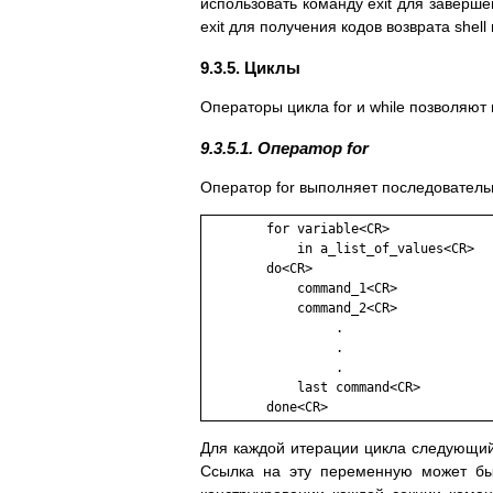
использовать команду exit для заверш
exit для получения кодов возврата shel
9.3.5. Циклы
Операторы цикла for и while позволяют
9.3.5.1. Оператор for
Оператор for выполняет последователь
        for variable<CR>

            in a_list_of_values<CR>

        do<CR>

            command_1<CR>

            command_2<CR>

                 .

                 .

                 .

            last command<CR>

        done<CR>
Для каждой итерации цикла следующий 
Ссылка на эту переменную может бы