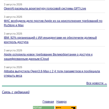
3 августа 2026
OpenAI раскрыла архитектуру голосовой системы GPT-Live
3 августа 2026
ФАС возбудила дело против Apple из-за неисполнения требований по
RuStore и Max
3 августа 2026
IBM: 92% организаций с ИИ-инцидентами не обеспечили должный
контроль доступа
3 августа 2026
Apple оспорила новое требование Великобритании о доступе к
зашифрованным данным iCloud
3 августа 2026
Alibaba выпустила Qwen3.8-Max с 2,4 трлн параметров и пообещала
открыть веса
Все новости →
Связь с редакцией
Главная
·
Наверх