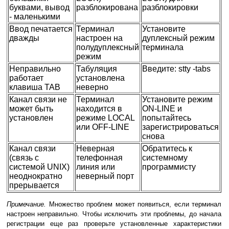
буквами, вывод
разблокирована
разблокировки
- маленькими
Ввод печатается
Терминал
Установите
дважды
настроен на
дуплексный режим
полудуплексный
терминала
режим
Неправильно
Табуляция
Введите: stty -tabs
работает
установлена
клавиша TAB
неверно
Канал связи не
Терминал
Установите режим
может быть
находится в
ON-LINE и
установлен
режиме LOCAL
попытайтесь
или OFF-LINE
зарегистрироваться
снова
Канал связи
Неверная
Обратитесь к
(связь с
телефонная
системному
системой UNIX)
линия или
программисту
неоднократно
неверный порт
прерывается
Примечание.
Множество проблем может появиться, если терминал
настроен неправильно. Чтобы исключить эти проблемы, до начала
регистрации еще раз проверьте установленные характеристики