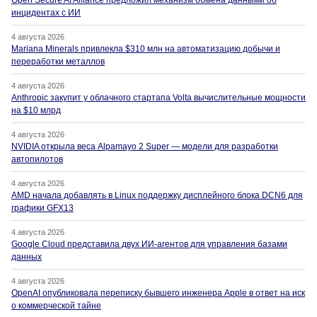
Open Secure AI Alliance предложил механизм обмена данными об
инцидентах с ИИ
4 августа 2026
Mariana Minerals привлекла $310 млн на автоматизацию добычи и
переработки металлов
4 августа 2026
Anthropic закупит у облачного стартапа Volta вычислительные мощности
на $10 млрд
4 августа 2026
NVIDIA открыла веса Alpamayo 2 Super — модели для разработки
автопилотов
4 августа 2026
AMD начала добавлять в Linux поддержку дисплейного блока DCN6 для
графики GFX13
4 августа 2026
Google Cloud представила двух ИИ-агентов для управления базами
данных
4 августа 2026
OpenAI опубликовала переписку бывшего инженера Apple в ответ на иск
о коммерческой тайне