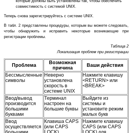
которые должны быть установлены так, чтобы обеспечить
совместимость с системой UNIX.
Теперь снова зарегистрируйтесь с системе UNIX.
В табл. 2 представлены процедуры, которым вы можете следовать,
чтобы обнаружить и исправить некоторые возникающие при
регистрации проблемы.
Таблица 2
Локализация проблем при регистрации
Возможная
Проблема
Ваши действия
причина
Бессмысленные
Неверно
Нажмите клавишу
символы
установлена
<RETURN> или
скорость в
<BREAK>
системе UNIX
Ввод/вывод
Терминал
Выйдите из
производится
настроен на
системы и
большими
большие буквы
установите режим
буквами
малых букв
Ввод
Клавиша CAPS
Нажмите клавишу
осуществляется
(или CAPS
CAPS (или CAPS
большими
LOCK)
LOCK) для