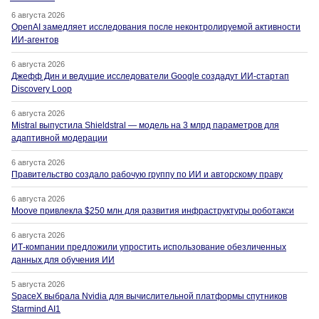
6 августа 2026
OpenAI замедляет исследования после неконтролируемой активности
ИИ-агентов
6 августа 2026
Джефф Дин и ведущие исследователи Google создадут ИИ-стартап
Discovery Loop
6 августа 2026
Mistral выпустила Shieldstral — модель на 3 млрд параметров для
адаптивной модерации
6 августа 2026
Правительство создало рабочую группу по ИИ и авторскому праву
6 августа 2026
Moove привлекла $250 млн для развития инфраструктуры роботакси
6 августа 2026
ИТ-компании предложили упростить использование обезличенных
данных для обучения ИИ
5 августа 2026
SpaceX выбрала Nvidia для вычислительной платформы спутников
Starmind AI1