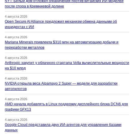
NYT: Белый дом отложил ограничения против китайских ИИ-моделей
после спора в Кремниевой долине
4 августа 2026
Open Secure AI Alliance предложил механизм обмена данными об
инцидентах с ИИ
4 августа 2026
Mariana Minerals привлекла $310 млн на автоматизацию добычи и
переработки металлов
4 августа 2026
Anthropic закупит у облачного стартапа Volta вычислительные мощности
на $10 млрд
4 августа 2026
NVIDIA открыла веса Alpamayo 2 Super — модели для разработки
автопилотов
4 августа 2026
AMD начала добавлять в Linux поддержку дисплейного блока DCN6 для
графики GFX13
4 августа 2026
Google Cloud представила двух ИИ-агентов для управления базами
данных