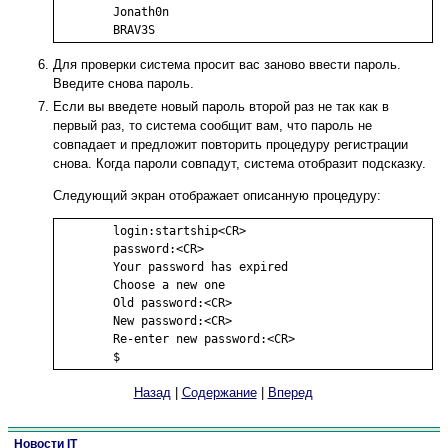
        Jonath0n

        BRAV3S 
Для проверки система просит вас заново ввести пароль.
Введите снова пароль.
Если вы введете новый пароль второй раз не так как в
первый раз, то система сообщит вам, что пароль не
совпадает и предложит повторить процедуру регистрации
снова. Когда пароли совпадут, система отобразит подсказку.
Следующий экран отображает описанную процедуру:
	login:startship<CR>

        password:<CR>

        Your password has expired

        Choose a new one

        Old password:<CR>

        New password:<CR>

        Re-enter new password:<CR>

        $
Назад
|
Содержание
|
Вперед
Новости IT