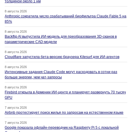
толщиной около 1 нм
8 августа 2026
Anthropic сократила число срабатываний биофильтра Claude Fable 5 на
85%
8 августа 2026
Backflip AI выпустила ИИ-модель для преобразования 3D-сканов в
параметрические CAD-модели
8 августа 2026
Cloudflare запустила бета-версию браузера Kitesurf для ИИ-агентов
8 августа 2026
Интенсивные задания Claude Code могут расходовать в сотни раз
больше энергии, чем чат-запросы
8 августа 2026
Firebird открыла в Армении ИИ-центр и планирует развернуть 70 тысяч
GPU
7 августа 2026
Airbnb протестирует поиск жилья по запросам на естественном языке
7 августа 2026
Google показала офлайн-переводчик на Raspberry Pi 5 с локальной