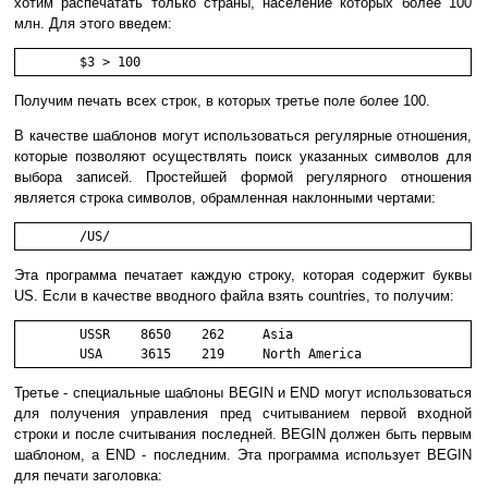
хотим распечатать только страны, население которых более 100
млн. Для этого введем:
	$3 > 100
Получим печать всех строк, в которых третье поле более 100.
В качестве шаблонов могут использоваться регулярные отношения,
которые позволяют осуществлять поиск указанных символов для
выбора записей. Простейшей формой регулярного отношения
является строка символов, обрамленная наклонными чертами:
	/US/
Эта программа печатает каждую строку, которая содержит буквы
US. Если в качестве вводного файла взять countries, то получим:
        USSR    8650    262     Asia

        USA     3615    219     North America
Третье - специальные шаблоны BEGIN и END могут использоваться
для получения управления пред считыванием первой входной
строки и после считывания последней. BEGIN должен быть первым
шаблоном, а END - последним. Эта программа использует BEGIN
для печати заголовка: