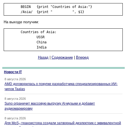
        BEGIN   {print "Countries of Asia:"}

        /Asia/  {print "          ", $1}
На выходе получим:
	Countries of Asia:

                USSR

                China

                India 
Назад
|
Содержание
|
Вперед
Новости IT
8 августа 2026
AMD договорилась о покупке разработчика специализированных ИИ-
чипов Taalas
8 августа 2026
Suno ограничит массовую выгрузку AI-музыки и добавит
аудиомаркировку
8 августа 2026
Для MoS₂-транзистора создали затворный диэлектрик с эквивалентной