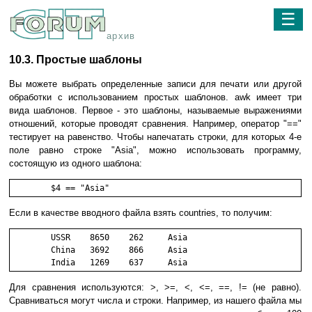
☰
архив
10.3. Простые шаблоны
Вы можете выбрать определенные записи для печати или другой
обработки с использованием простых шаблонов. awk имеет три
вида шаблонов. Первое - это шаблоны, называемые выражениями
отношений, которые проводят сравнения. Например, оператор "=="
тестирует на равенство. Чтобы напечатать строки, для которых 4-е
поле равно строке "Asia", можно использовать программу,
состоящую из одного шаблона:
	$4 == "Asia"
Если в качестве вводного файла взять countries, то получим:
        USSR    8650    262     Asia

        China   3692    866     Asia

        India   1269    637     Asia
Для сравнения используются: >, >=, <, <=, ==, != (не равно).
Сравниваться могут числа и строки. Например, из нашего файла мы