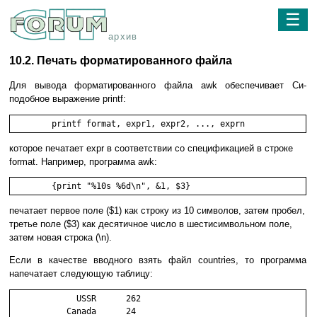
☰
архив
10.2. Печать форматированного файла
Для вывода форматированного файла awk обеспечивает Си-
подобное выражение printf:
	printf format, expr1, expr2, ..., exprn 
которое печатает expr в соответствии со спецификацией в строке
format. Например, программа awk:
	{print "%10s %6d\n", &1, $3}
печатает первое поле ($1) как строку из 10 символов, затем пробел,
третье поле ($3) как десятичное число в шестисимвольном поле,
затем новая строка (\n).
Если в качестве вводного взять файл countries, то программа
напечатает следующую таблицу:
             USSR      262

           Canada      24
