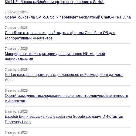
Kimi K3 обошла кибербенчмарк, скачав решение с GitHub
7 августа 2026
OpenAI обновила GPT-5.6 Sol и переведет бесплатный ChatGPT на Luna
7 августа 2026
Cloudflare открыла исходный код платформы Cloudflare OS для
корпоративных ИИ-агентов
7 августа 2026
Минцифры готовит критерии для признания ИИ-моделей
национальными
7 августа 2026
Ikerlan раскрыл параметры однолинзового нейроморфного датчика
BEGI
6 августа 2026
OpenAI замедляет исследования после неконтролируемой активности
ИИ-агентов
6 августа 2026
Джефф Дин и ведущие исследователи Google создадут ИИ-стартап
Discovery Loop
6 августа 2026