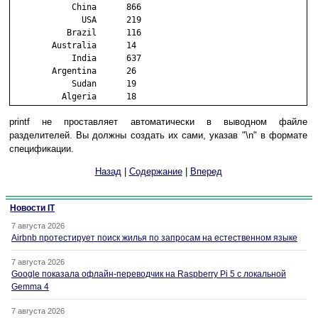
            China      866

              USA      219

           Brazil      116

        Australia      14

            India      637

        Argentina      26

            Sudan      19

          Algeria      18
printf не проставляет автоматически в выводном файле
разделителей. Вы должны создать их сами, указав "\n" в формате
спецификации.
Назад
|
Содержание
|
Вперед
Новости IT
7 августа 2026
Airbnb протестирует поиск жилья по запросам на естественном языке
7 августа 2026
Google показала офлайн-переводчик на Raspberry Pi 5 с локальной
Gemma 4
7 августа 2026