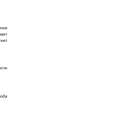
лчок
ает
гнет
ости
вода