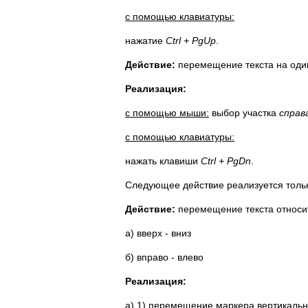
с помощью клавиатуры:
нажатие
Ctrl + PgUp
.
Действие:
перемещение текста на один
Реализация:
с помощью мыши:
выбор участка
справ
с помощью клавиатуры:
нажать клавиши
Ctrl + PgDn
.
Следующее действие реализуется толь
Действие:
перемещение текста относит
а) вверх - вниз
б) вправо - влево
Реализация:
а) 1) перемещение маркера вертикально