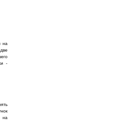
я на
 две
шего
ки -
нять
нок
ж на