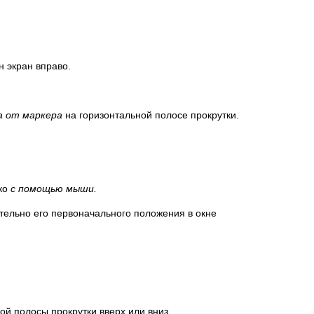
 экран вправо.
а от маркера
на горизонтальной полосе прокрутки.
ко
с помощью мыши.
ельно его первоначального положения в окне
й полосы прокрутки вверх или вниз,