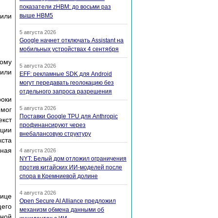
показатели zHBM: до восьми раз
 или
выше HBM5
5 августа 2026
Google начнет отключать Assistant на
мобильных устройствах 4 сентября
тому
5 августа 2026
 или
EFF: рекламные SDK для Android
могут передавать геолокацию без
отдельного запроса разрешения
оки
5 августа 2026
 мог
Поставки Google TPU для Anthropic
екст
профинансируют через
ации
внебалансовую структуру
кста
ьная
4 августа 2026
NYT: Белый дом отложил ограничения
против китайских ИИ-моделей после
спора в Кремниевой долине
4 августа 2026
нице
Open Secure AI Alliance предложил
щего
механизм обмена данными об
ьной