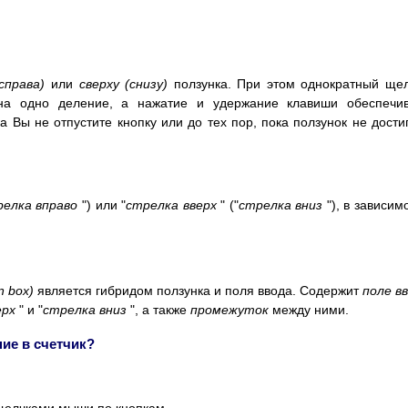
справа)
или
сверху (снизу)
ползунка. При этом однократный ще
на одно деление, а нажатие и удержание клавиши обеспечив
 Вы не отпустите кнопку или до тех пор, пока ползунок не дости
релка вправо
") или "
стрелка вверх
" ("
стрелка вниз
"), в зависим
n box)
является гибридом ползунка и поля ввода. Содержит
поле в
ерх
" и "
стрелка вниз
", а также
промежуток
между ними.
ние в счетчик?