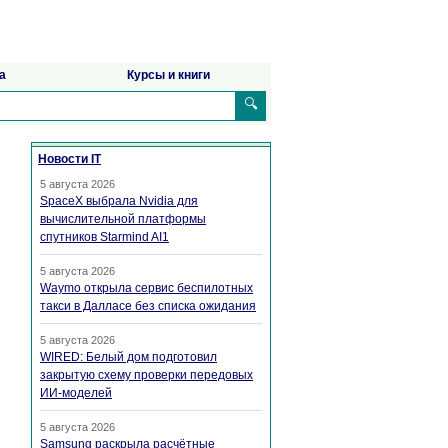
а
Курсы и книги
🔍
Новости IT
5 августа 2026
SpaceX выбрала Nvidia для
вычислительной платформы
спутников Starmind AI1
5 августа 2026
Waymo открыла сервис беспилотных
такси в Далласе без списка ожидания
5 августа 2026
WIRED: Белый дом подготовил
закрытую схему проверки передовых
ИИ-моделей
5 августа 2026
Samsung раскрыла расчётные