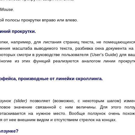
liMouse.
й полосы прокрутки вправо или влево.
иний прокрутки.
опки, например, для листания страниц текста, не помещающихс
ения масштаба выводимого текста, разбивка окна документа на
которых смотри в руководстве пользователя (User's Guide) для ва
Многие из этих функций реализуются аналогом линии прокрут
ерфейса, производные от линейки скроллинга.
зунок (slider)
позволяет (возможно, с некоторым шагом) изме
ловое значение связанной с ним величины. Для этого ползу
етаскивается на нужное место. Вообще ползунок очень похо
ся от нее внешним видом и отсутствием стрелок на концах.
ползунке?