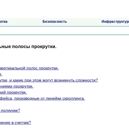
отка
Безопасность
Инфраструктур
льные полосы прокрутки.
 вертикальной полос прокрутки.
и.
тки, и какие при этом могут возникнуть сложности?
иниями прокрутки.
ий прокрутки.
фейса, производные от линейки скроллинга.
а ползунке?
чение в счетчик?