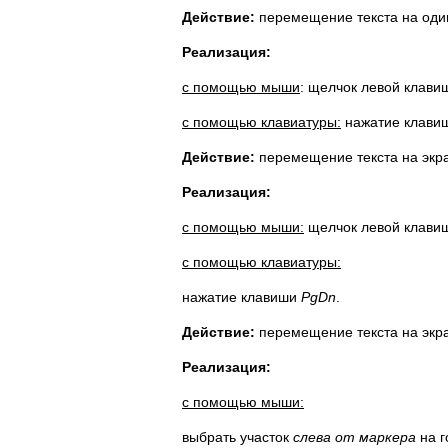
Действие:
перемещение текста на один
Реализация:
с помощью мыши
: щелчок левой клави
с помощью клавиатуры:
нажатие клави
Действие:
перемещение текста на экра
Реализация:
с помощью мыши:
щелчок левой клавиш
с помощью клавиатуры:
нажатие клавиши
PgDn
.
Действие:
перемещение текста на экра
Реализация:
с помощью мыши:
выбрать участок
слева от маркера
на г