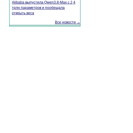
Alibaba выпустила Qwen3.8-Max с 2,4
трлн параметров и пообещала
открыть веса
Все новости →