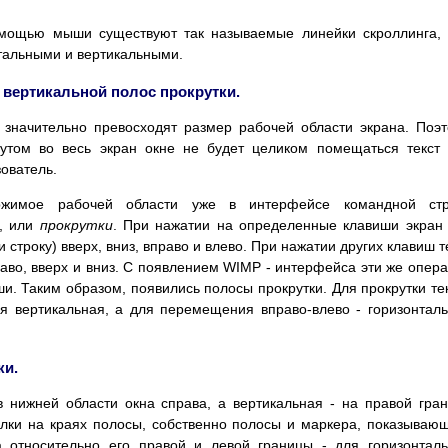
омощью мыши существуют так называемые линейки скроллинга,
тальными и вертикальными.
и вертикальной полос прокрутки.
 значительно превосходят размер рабочей области экрана. Поэ
нутом во весь экран окне не будет целиком помещаться текст
ователь.
ржимое рабочей области уже в интерфейсе командной стр
, или
прокрутки
. При нажатии на определенные клавиши экран
 строку) вверх, вниз, вправо и влево. При нажатии других клавиш т
аво, вверх и вниз. С появлением WIMP - интерфейса эти же опер
. Таким образом, появились полосы прокрутки. Для прокрутки те
ся вертикальная, а для перемещения вправо-влево - горизонтал
ки.
 нижней области окна справа, а вертикальная - на правой гра
елки на краях полосы, собственно полосы и маркера, показываю
а относительно его правой и левой границы - для горизонтал