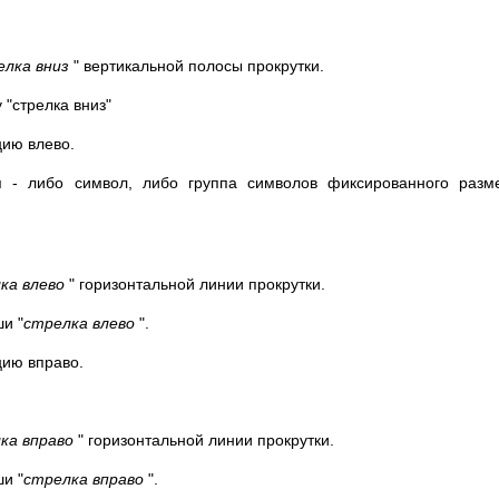
елка вниз
" вертикальной полосы прокрутки.
 "стрелка вниз"
ию влево.
я - либо символ, либо группа символов фиксированного разм
ка влево
" горизонтальной линии прокрутки.
и "
стрелка влево
".
ию вправо.
ка вправо
" горизонтальной линии прокрутки.
и "
стрелка вправо
".