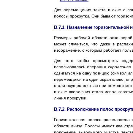
Для перемещения текста в окне с п
полосы прокрутки. Они бывают горизон
B.7.1. Назначение горизонтальной 
Размеры рабочей области окна порой
может случиться, что даже в распах
изображение, с которым работает польз
Для того чтобы просмотреть соде
использовалась операция
скроллинга
сдвигаться на одну позицию (символ или
перемещался на один экран влево, впр
стали осуществляться при помощи мыши
в окне вверх-вниз стала использовать
линия прокрутки.
B.7.2. Расположение полос прокрут
Горизонтальная полоса расположена в
области внизу. Полосы имеют две стр
положение выводимого участка текст