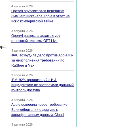
4 августа 2026
OpenAI опубликовала переписку
бывшего инженера Apple в ответ на
иск о коммерческой тайне
3 августа 2026
OpenAI раскрыла архитектуру
голосовой системы GPT-Live
ера,
3 августа 2026
ФАС возбудила дело против Apple из-
за неисполнения требований по
RuStore и Max
3 августа 2026
IBM: 92% организаций с ИИ-
инцидентами не обеспечили должный
контроль доступа
3 августа 2026
Apple оспорила новое требование
Великобритании о доступе к
зашифрованным данным iCloud
3 августа 2026