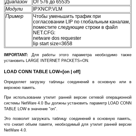
Диапазон
От 576 до 65535
Модули
IPXNCP.VLM
Пример
Чтобы уменьшить трафик при
согласовании LIP по глобальным каналам,
поместите следующие строки в файл
NET.CFG:
netware dos requester
lip start size=3658
IMPORTANT:
Для работы этого параметра необходимо также
установить LARGE INTERNET PACKETS=ON.
LOAD CONN TABLE LOW=[on | off]
Определяет загрузку таблицы соединений в основную или в
верхнюю память.
При использовании утилит ранней версии сетевой операционной
системы NetWare 4.0 Вы должны установить параметр LOAD CONN
TABLE LOW в значение "on".
Это позволит загружать таблицу соединений в основную память,
что снизит объем памяти, необходимый для утилит ранней версии
NetWare 4.0.