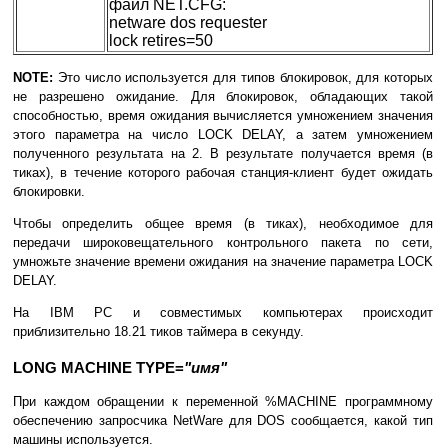
файл NET.CFG:
netware dos requester
lock retires=50
NOTE:
Это число используется для типов блокировок, для которых
не разрешено ожидание. Для блокировок, обладающих такой
способностью, время ожидания вычисляется умножением значения
этого параметра на число LOCK DELAY, а затем умножением
полученного результата на 2. В результате получается время (в
тиках), в течение которого рабочая станция-клиент будет ожидать
блокировки.
Чтобы определить общее время (в тиках), необходимое для
передачи широковещательного контрольного пакета по сети,
умножьте значение времени ожидания на значение параметра LOCK
DELAY.
На IBM PC и совместимых компьютерах происходит
приблизительно 18.21 тиков таймера в секунду.
LONG MACHINE TYPE=
"имя"
При каждом обращении к переменной %MACHINE программному
обеспечению запросчика NetWare для DOS сообщается, какой тип
машины используется.