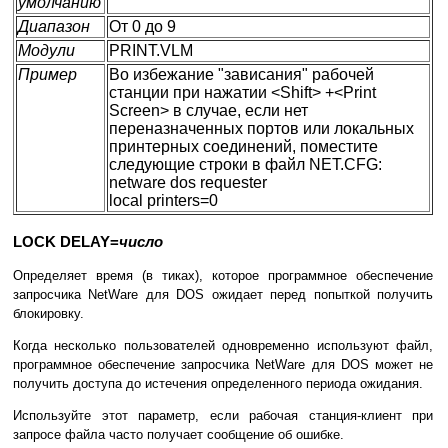
умолчанию
Диапазон
От 0 до 9
Модули
PRINT.VLM
Пример
Во избежание "зависания" рабочей
станции при нажатии <Shift> +<Print
Screen> в случае, если нет
переназначенных портов или локальных
принтерных соединений, поместите
следующие строки в файл NET.CFG:
netware dos requester
local printers=0
LOCK DELAY=
число
Определяет время (в тиках), которое программное обеспечение
запросчика NetWare для DOS ожидает перед попыткой получить
блокировку.
Когда несколько пользователей одновременно используют файл,
программное обеспечение запросчика NetWare для DOS может не
получить доступа до истечения определенного периода ожидания.
Используйте этот параметр, если рабочая станция-клиент при
запросе файла часто получает сообщение об ошибке.