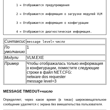
       1 = Отображаются предупреждения

       2 = Отображается информация о загрузке модулей VLM

       3 = Отображается информация о конфигурации

       4 = Отображается диагностическая информация.
Синтаксис
message level=
число
По
1
умолчанию
Модули
VLM.EXE
Пример
Чтобы отображалась только информация
о конфигурации, поместите следующие
строки в файл NET.CFG:
netware dos requester
message level=3
MESSAGE TIMEOUT=
число
Определяет, через какое время (в тиках) широковещательное
сообщение удаляется с экрана без вмешательства пользователя.