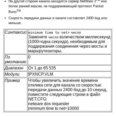
TM
На другой стороне канала находится сервер NetWare 3
или
более ранней версии, не поддерживающий протокол Packet
TM
Burst
Скорость передачи данных в канале составляет 2400 бод или
меньше.
Синтаксис
minimum time to net=
число
Замените
количеством миллисекунд
число
(1000=одна секунда), необходимым для
поддержания соединения через мосты и
маршрутизаторы.
По
0
умолчанию
Диапазон
От 1 до 65 535
Модули
IPXNCP.VLM
Пример
Чтобы увеличить значение времени
отклика сети для канала со скоростью
передачи данных 2400 бод до 10 секунд,
поместите следующие строки в файл
NET.CFG:
netware dos requester
minimum time to net=10000