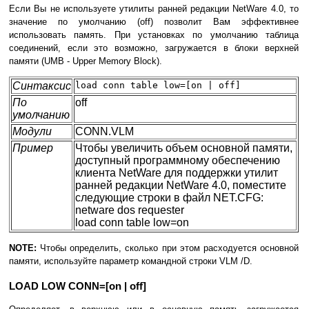
Если Вы не используете утилиты ранней редакции NetWare 4.0, то
значение по умолчанию (off) позволит Вам эффективнее
использовать память. При установках по умолчанию таблица
соединений, если это возможно, загружается в блоки верхней
памяти (UMB - Upper Memory Block).
Синтаксис
load conn table low=[on | off]
По
off
умолчанию
Модули
CONN.VLM
Пример
Чтобы увеличить объем основной памяти,
доступный программному обеспечению
клиента NetWare для поддержки утилит
ранней редакции NetWare 4.0, поместите
следующие строки в файл NET.CFG:
netware dos requester
load conn table low=on
NOTE:
Чтобы определить, сколько при этом расходуется основной
памяти, используйте параметр командной строки VLM /D.
LOAD LOW CONN=[on | off]