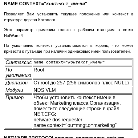
NAME CONTEXT="
контекст_имени
"
Позволяет Вам установить текущее положение или контекст в
структуре дерева Каталога.
Этот параметр применим только к рабочим станциям в сетях
NetWare 4.
По умолчанию контекст устанавливается в корень, что может
привести к путанице при наличии одинаковых имен пользователей.
Синтаксис
name context="
контекст_имени
"
По
Root
умолчанию
Диапазон
От root до 257 (256 символов плюс NULL)
Модули
NDS.VLM
Пример
Чтобы установить контекст имени в
объект Marketing класса Организация,
поместите следующие строки в файл
NET.CFG:
netware dos requester
name context="ou=mngt.o=marketing"
NETWARE PROTOCOL=
список_протоколов_netware