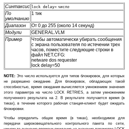
Синтаксис
lock delay=
число
По
1 тик
умолчанию
Диапазон
От 0 до 255 (около 14 секунд)
Модули
GENERAL.VLM
Пример
Чтобы автоматически убирать сообщения
с экрана пользователя по истечении трех
часов, поместите следующие строки в
файл NET.CFG:
netware dos requester
lock delay=50
NOTE:
Это число используется для типов блокировок, для которых
не разрешено ожидание. Для блокировок, обладающих такой
способностью, время ожидания вычисляется умножением значения
этого параметра на число LOCK RETRIES, а затем умножением
полученного результата на 2. В результате получается время (в
тиках), в течение которого рабочая станция-клиент будет ожидать
блокировки.
Чтобы определить общее время (в тиках), необходимое для
передачи широковещательного контрольного пакета по сети,
умножьте значение времени ожидания на значение параметра LOCK