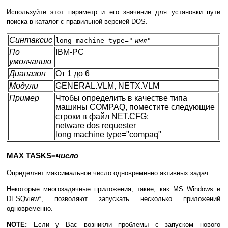
Используйте этот параметр и его значение для установки пути
поиска в каталог с правильной версией DOS.
Синтаксис
long machine type="
имя
"
По
IBM-PC
умолчанию
Диапазон
От 1 до 6
Модули
GENERAL.VLM, NETX.VLM
Пример
Чтобы определить в качестве типа
машины COMPAQ, поместите следующие
строки в файл NET.CFG:
netware dos requester
long machine type="compaq"
MAX TASKS=
число
Определяет максимальное число одновременно активных задач.
Некоторые многозадачные приложения, такие, как MS Windows и
DESQview*, позволяют запускать несколько приложений
одновременно.
NOTE:
Если у Вас возникли проблемы с запуском нового