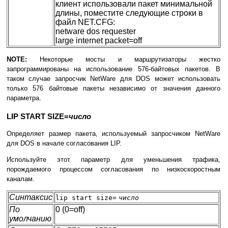
клиент использовали пакет минимальной
длины, поместите следующие строки в
файл NET.CFG:
netware dos requester
large internet packet=off
NOTE:
Некоторые мосты и маршрутизаторы жестко
запрограммированы на использование 576-байтовых пакетов. В
таком случае запросчик NetWare для DOS может использовать
только 576 байтовые пакеты независимо от значения данного
параметра.
LIP START SIZE=
число
Определяет размер пакета, используемый запросчиком NetWare
для DOS в начале согласования LIP.
Используйте этот параметр для уменьшения трафика,
порождаемого процессом согласования по низкоскоростным
каналам.
Синтаксис
lip start size=
число
По
0 (0=off)
умолчанию