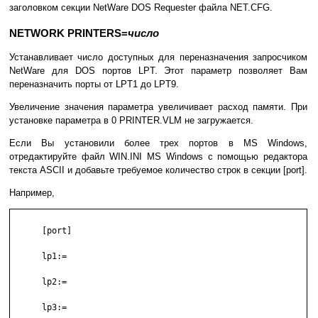
заголовком секции NetWare DOS Requester файла NET.CFG.
NETWORK PRINTERS=
число
Устанавливает число доступных для переназначения запросчиком
NetWare для DOS портов LPT. Этот параметр позволяет Вам
переназначить порты от LPT1 до LPT9.
Увеличение значения параметра увеличивает расход памяти. При
установке параметра в 0 PRINTER.VLM не загружается.
Если Вы установили более трех портов в MS Windows,
отредактируйте файл WIN.INI MS Windows с помощью редактора
текста ASCII и добавьте требуемое количество строк в секции [port].
Например,
      [port]

      lp1:=

      lp2:=

      lp3:=
