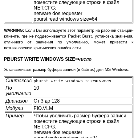
поместите следующие строки в файл
NET.CFG:
netware dos requester
pburst read windows size=64
WARNING:
Если Вы используете этот параметр на рабочей станции-
клиенте, где не поддерживается Packet Burst, установка значения,
отличного от значения по умолчанию, может привести к
возникновению критических ошибок сети.
PBURST WRITE WINDOWS SIZE=
число
Устанавливает размер буфера записи (в байтах) для MS Windows.
Синтаксис
pburst write windows size=
число
По
10
умолчанию
Диапазон
От 3 до 128
Модули
FIO.VLM
Пример
Чтобы увеличить размер буфера записи,
поместите следующие строки в файл
NET.CFG:
netware dos requester
pburst write windows size=24