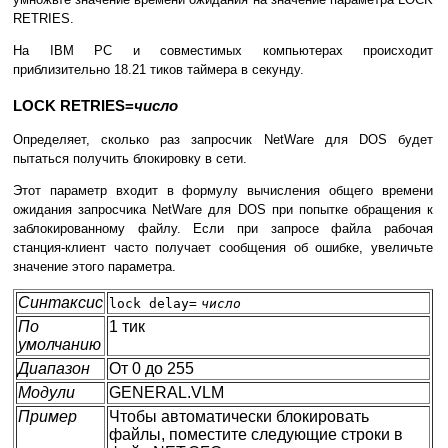
RETRIES.
На IBM PC и совместимых компьютерах происходит
приблизительно 18.21 тиков таймера в секунду.
LOCK RETRIES=
число
Определяет, сколько раз запросчик NetWare для DOS будет
пытаться получить блокировку в сети.
Этот параметр входит в формулу вычисления общего времени
ожидания запросчика NetWare для DOS при попытке обращения к
заблокированному файлу. Если при запросе файла рабочая
станция-клиент часто получает сообщения об ошибке, увеличьте
значение этого параметра.
Синтаксис
lock delay=
число
По
1 тик
умолчанию
Диапазон
От 0 до 255
Модули
GENERAL.VLM
Пример
Чтобы автоматически блокировать
файлы, поместите следующие строки в