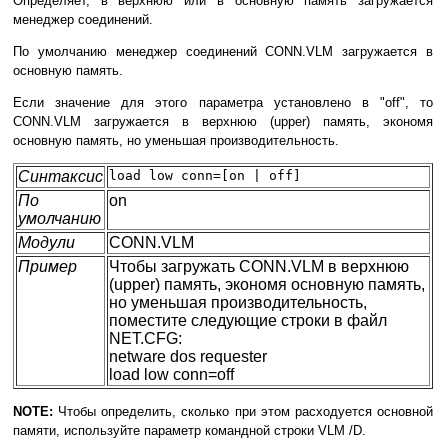
Определяет, в верхнюю или в основную память загружается
менеджер соединений.
По умолчанию менеджер соединений CONN.VLM загружается в
основную память.
Если значение для этого параметра установлено в "off", то
CONN.VLM загружается в верхнюю (upper) память, экономя
основную память, но уменьшая производительность.
Синтаксис
load low conn=[on | off]
По
on
умолчанию
Модули
CONN.VLM
Пример
Чтобы загружать CONN.VLM в верхнюю
(upper) память, экономя основную память,
но уменьшая производительность,
поместите следующие строки в файл
NET.CFG:
netware dos requester
load low conn=off
NOTE:
Чтобы определить, сколько при этом расходуется основной
памяти, используйте параметр командной строки VLM /D.