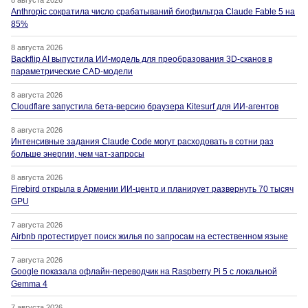
Anthropic сократила число срабатываний биофильтра Claude Fable 5 на
85%
8 августа 2026
Backflip AI выпустила ИИ-модель для преобразования 3D-сканов в
параметрические CAD-модели
8 августа 2026
Cloudflare запустила бета-версию браузера Kitesurf для ИИ-агентов
8 августа 2026
Интенсивные задания Claude Code могут расходовать в сотни раз
больше энергии, чем чат-запросы
8 августа 2026
Firebird открыла в Армении ИИ-центр и планирует развернуть 70 тысяч
GPU
7 августа 2026
Airbnb протестирует поиск жилья по запросам на естественном языке
7 августа 2026
Google показала офлайн-переводчик на Raspberry Pi 5 с локальной
Gemma 4
7 августа 2026