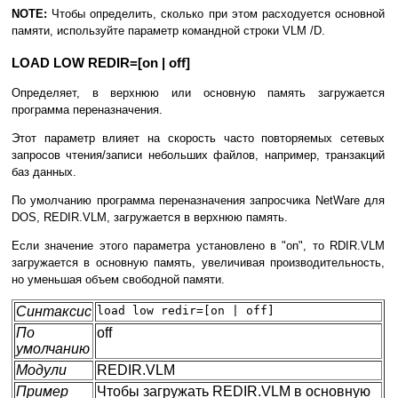
NOTE:
Чтобы определить, сколько при этом расходуется основной
памяти, используйте параметр командной строки VLM /D.
LOAD LOW REDIR=[on | off]
Определяет, в верхнюю или основную память загружается
программа переназначения.
Этот параметр влияет на скорость часто повторяемых сетевых
запросов чтения/записи небольших файлов, например, транзакций
баз данных.
По умолчанию программа переназначения запросчика NetWare для
DOS, REDIR.VLM, загружается в верхнюю память.
Если значение этого параметра установлено в "on", то RDIR.VLM
загружается в основную память, увеличивая производительность,
но уменьшая объем свободной памяти.
Синтаксис
load low redir=[on | off]
По
off
умолчанию
Модули
REDIR.VLM
Пример
Чтобы загружать REDIR.VLM в основную