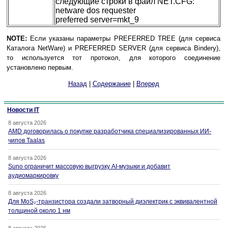
следующие строки в файл NET.CFG:
netware dos requester
preferred server=mkt_9
NOTE:
Если указаны параметры PREFERRED TREE (для сервиса
Каталога NetWare) и PREFERRED SERVER (для сервиса Bindery),
то используется тот протокол, для которого соединение
установлено первым.
Назад
|
Содержание
|
Вперед
Новости IT
8 августа 2026
AMD договорилась о покупке разработчика специализированных ИИ-
чипов Taalas
8 августа 2026
Suno ограничит массовую выгрузку AI-музыки и добавит
аудиомаркировку
8 августа 2026
Для MoS₂-транзистора создали затворный диэлектрик с эквивалентной
толщиной около 1 нм
8 августа 2026