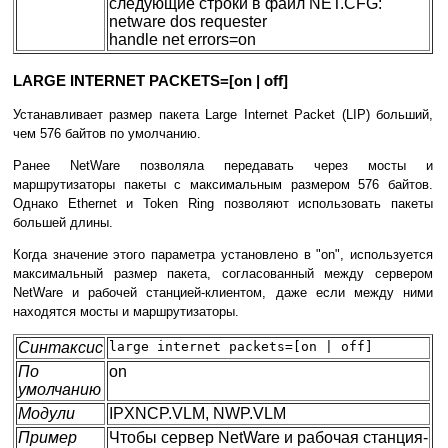
следующие строки в файл NET.CFG:
netware dos requester
handle net errors=on
LARGE INTERNET PACKETS=[on | off]
Устанавливает размер пакета Large Internet Packet (LIP) больший,
чем 576 байтов по умолчанию.
Ранее NetWare позволяла передавать через мосты и
маршрутизаторы пакеты с максимальным размером 576 байтов.
Однако Ethernet и Token Ring позволяют использовать пакеты
большей длины.
Когда значение этого параметра установлено в "on", используется
максимальный размер пакета, согласованный между сервером
NetWare и рабочей станцией-клиентом, даже если между ними
находятся мосты и маршрутизаторы.
Синтаксис
large internet packets=[on | off]
По
on
умолчанию
Модули
IPXNCP.VLM, NWP.VLM
Пример
Чтобы сервер NetWare и рабочая станция-