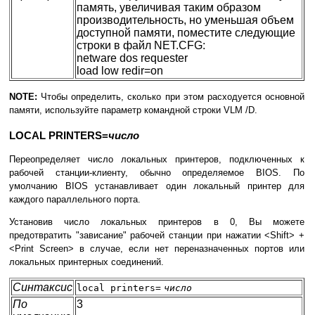
память, увеличивая таким образом
производительность, но уменьшая объем
доступной памяти, поместите следующие
строки в файл NET.CFG:
netware dos requester
load low redir=on
NOTE:
Чтобы определить, сколько при этом расходуется основной
памяти, используйте параметр командной строки VLM /D.
LOCAL PRINTERS=
число
Переопределяет число локальных принтеров, подключенных к
рабочей станции-клиенту, обычно определяемое BIOS. По
умолчанию BIOS устанавливает один локальный принтер для
каждого параллельного порта.
Установив число локальных принтеров в 0, Вы можете
предотвратить "зависание" рабочей станции при нажатии <Shift> +
<Print Screen> в случае, если нет переназначенных портов или
локальных принтерных соединений.
Синтаксис
local printers=
число
По
3