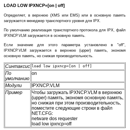
LOAD LOW IPXNCP=[on | off]
Определяет, в верхнюю (XMS или EMS) или в основную память
загружается менеджер транспортного уровня для IPX.
По умолчанию реализация транспортного протокола для IPX, файл
IPXNCP.VLM загружается в основную память.
Если значение для этого параметра установлено в "off",
IPXNCP.VLM загружается в верхнюю (upper) память, экономя
основную память, но снижая производительность.
Синтаксис
load low ipxncp=[on | off]
По
on
умолчанию
Модули
IPXNCP.VLM
Пример
Чтобы загружать IPXNCP.VLM в верхнюю
(upper) память, экономя основную память,
но снижая при этом производительность,
поместите следующие строки в файл
NET.CFG:
netware dos requester
load low ipxncp=off