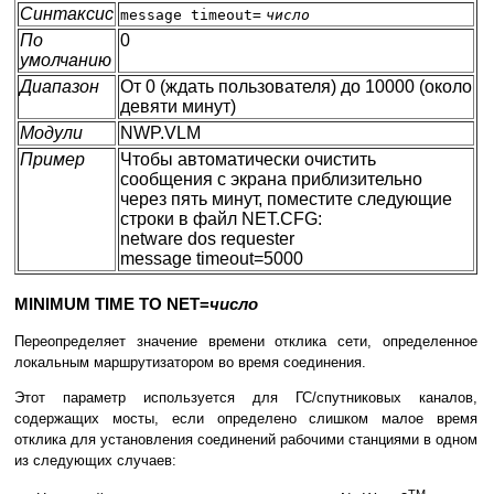
Синтаксис
message timeout=
число
По
0
умолчанию
Диапазон
От 0 (ждать пользователя) до 10000 (около
девяти минут)
Модули
NWP.VLM
Пример
Чтобы автоматически очистить
сообщения с экрана приблизительно
через пять минут, поместите следующие
строки в файл NET.CFG:
netware dos requester
message timeout=5000
MINIMUM TIME TO NET=
число
Переопределяет значение времени отклика сети, определенное
локальным маршрутизатором во время соединения.
Этот параметр используется для ГС/спутниковых каналов,
содержащих мосты, если определено слишком малое время
отклика для установления соединений рабочими станциями в одном
из следующих случаев: