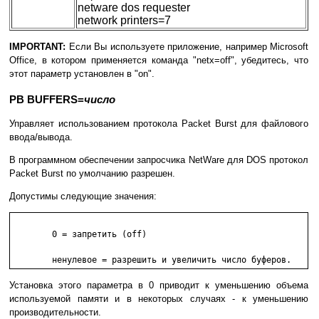
netware dos requester
network printers=7
IMPORTANT:
Если Вы используете приложение, например Microsoft
Office, в котором применяется команда "netx=off", убедитесь, что
этот параметр установлен в "on".
PB BUFFERS=
число
Управляет использованием протокола Packet Burst для файлового
ввода/вывода.
В программном обеспечении запросчика NetWare для DOS протокол
Packet Burst по умолчанию разрешен.
Допустимы следующие значения:
        0 = запретить (off)

        ненулевое = разрешить и увеличить число буферов.
Установка этого параметра в 0 приводит к уменьшению объема
используемой памяти и в некоторых случаях - к уменьшению
производительности.