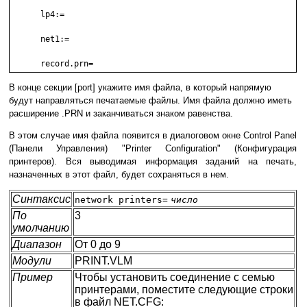
      lp4:=

      net1:=

      record.prn=
В конце секции [port] укажите имя файла, в который напрямую
будут направляться печатаемые файлы. Имя файла должно иметь
расширение .PRN и заканчиваться знаком равенства.
В этом случае имя файла появится в диалоговом окне Control Panel
(Панели Управления) "Printer Configuration" (Конфигурация
принтеров). Вся выводимая информация заданий на печать,
назначенных в этот файл, будет сохраняться в нем.
Синтаксис
network printers=
число
По
3
умолчанию
Диапазон
От 0 до 9
Модули
PRINT.VLM
Пример
Чтобы установить соединение с семью
принтерами, поместите следующие строки
в файл NET.CFG: