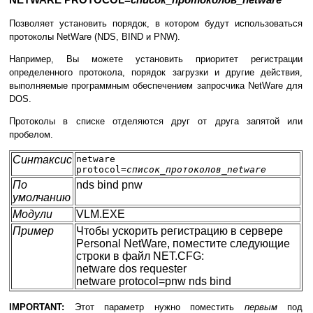
Позволяет установить порядок, в котором будут использоваться
протоколы NetWare (NDS, BIND и PNW).
Например, Вы можете установить приоритет регистрации
определенного протокола, порядок загрузки и другие действия,
выполняемые программным обеспечением запросчика NetWare для
DOS.
Протоколы в списке отделяются друг от друга запятой или
пробелом.
Синтаксис
netware
protocol=
список_протоколов_netware
По
nds bind pnw
умолчанию
Модули
VLM.EXE
Пример
Чтобы ускорить регистрацию в сервере
Personal NetWare, поместите следующие
строки в файл NET.CFG:
netware dos requester
netware protocol=pnw nds bind
IMPORTANT:
Этот параметр нужно поместить
первым
под