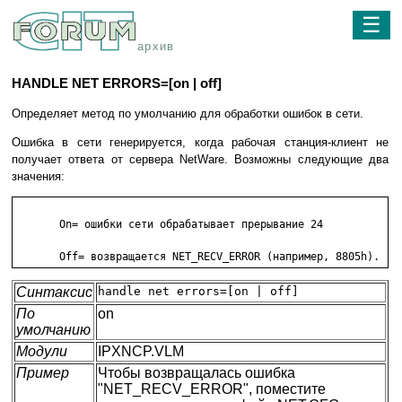
☰
архив
HANDLE NET ERRORS=[on | off]
Определяет метод по умолчанию для обработки ошибок в сети.
Ошибка в сети генерируется, когда рабочая станция-клиент не
получает ответа от сервера NetWare. Возможны следующие два
значения:
       On= ошибки сети обрабатывает прерывание 24

       Off= возвращается NET_RECV_ERROR (например, 8805h).
Синтаксис
handle net errors=[on | off]
По
on
умолчанию
Модули
IPXNCP.VLM
Пример
Чтобы возвращалась ошибка
"NET_RECV_ERROR", поместите