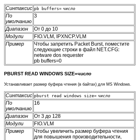
Синтаксис
pb buffers=
число
По
3
умолчанию
Диапазон
От 0 до 10
Модули
FIO.VLM, IPXNCP.VLM
Пример
Чтобы запретить Packet Burst, поместите
следующие строки в файл NET.CFG:
netware dos requester
pb buffers=0
PBURST READ WINDOWS SIZE=
число
Устанавливает размер буфера чтения (в байтах) для MS Windows.
Синтаксис
pburst read windows size=
число
По
16
умолчанию
Диапазон
От 3 до 128
Модули
FIO.VLM
Пример
Чтобы увеличить размер буфера чтения
для повышения производительности,