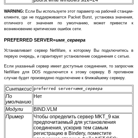
WARNING:
Если Вы используете этот параметр на рабочей станции-
клиенте, где не поддерживается Packet Burst, установка значения,
отличного от значения по умолчанию, может привести к
возникновению критических ошибок сети.
PREFERRED SERVER=
имя_сервера
Устанавливает сервер NetWare, к которому Вы подключитесь в
первую очередь, и гарантирует установление соединения с сетью.
Если указанный сервер имеет доступные соединения, то запросчик
NetWare для DOS подключится к этому серверу. В противном
случае будет произведено подключение к ближайшему серверу.
Синтаксис
preferred server=
имя_сервера
По
Нет
умолчанию
Модули
BIND.VLM
Пример
Чтобы определить сервер MKT_9 как
предпочитаемый для установления
соединения, ускорив тем самым
регистрацию в Bindery, поместите