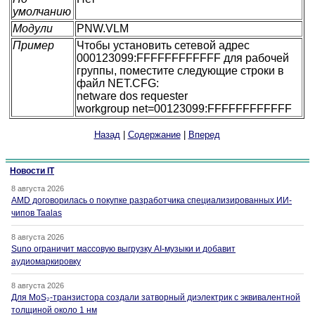
умолчанию
Модули
PNW.VLM
Пример
Чтобы установить сетевой адрес
000123099:FFFFFFFFFFFF для рабочей
группы, поместите следующие строки в
файл NET.CFG:
netware dos requester
workgroup net=00123099:FFFFFFFFFFFF
Назад
|
Содержание
|
Вперед
Новости IT
8 августа 2026
AMD договорилась о покупке разработчика специализированных ИИ-
чипов Taalas
8 августа 2026
Suno ограничит массовую выгрузку AI-музыки и добавит
аудиомаркировку
8 августа 2026
Для MoS₂-транзистора создали затворный диэлектрик с эквивалентной
толщиной около 1 нм