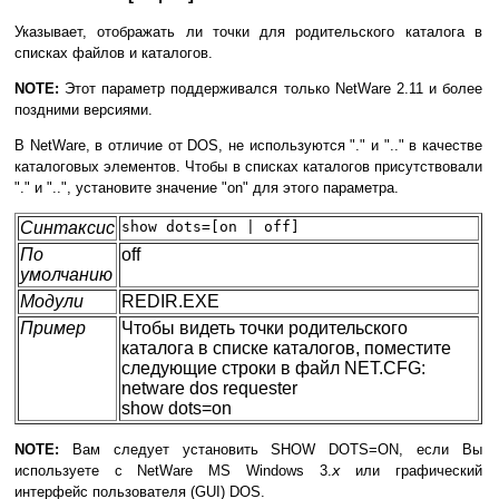
Указывает, отображать ли точки для родительского каталога в
списках файлов и каталогов.
NOTE:
Этот параметр поддерживался только NetWare 2.11 и более
поздними версиями.
В NetWare, в отличие от DOS, не используются "." и ".." в качестве
каталоговых элементов. Чтобы в списках каталогов присутствовали
"." и "..", установите значение "on" для этого параметра.
Синтаксис
show dots=[on | off]
По
off
умолчанию
Модули
REDIR.EXE
Пример
Чтобы видеть точки родительского
каталога в списке каталогов, поместите
следующие строки в файл NET.CFG:
netware dos requester
show dots=on
NOTE:
Вам следует установить SHOW DOTS=ON, если Вы
используете с NetWare MS Windows 3.
x
или графический
интерфейс пользователя (GUI) DOS.