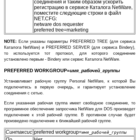
соединения и таким образом ускорить
регистрацию в сервисе Каталога NetWare,
поместите следующие строки в файл
NET.CFG:
netware dos requester
preferred tree=marketing
NOTE:
Если указаны параметры PREFERRED TREE (для сервиса
Каталога NetWare) и PREFERRED SERVER (для сервиса Bindery),
то используется тот протокол, для которого соединение
установлено первым - Bindery или сервис Каталога NetWare.
PREFERRED WORKGROUP=
имя_рабочей_группы
Устанавливает рабочую группу Personal NetWare, к которой Вы
подключитесь в первую очередь, и гарантирует установление
соединения с сетью.
Если указанная рабочая группа имеет свободное соединение, то
программное обеспечение запросчика NetWare для DOS произведет
подключение к этой рабочей группе. В противном случае будет
произведено подключение к ближайшей рабочей группе.
Синтаксис
preferred workgroup=
имя_рабочей_группы
По
Нет