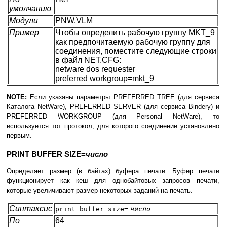
умолчанию
Модули
PNW.VLM
Пример
Чтобы определить рабочую группу MKT_9
как предпочитаемую рабочую группу для
соединения, поместите следующие строки
в файл NET.CFG:
netware dos requester
preferred workgroup=mkt_9
NOTE:
Если указаны параметры PREFERRED TREE (для сервиса
Каталога NetWare), PREFERRED SERVER (для сервиса Bindery) и
PREFERRED WORKGROUP (для Personal NetWare), то
используется тот протокол, для которого соединение установлено
первым.
PRINT BUFFER SIZE=
число
Определяет размер (в байтах) буфера печати. Буфер печати
функционирует как кеш для однобайтовых запросов печати,
которые увеличивают размер некоторых заданий на печать.
Синтаксис
print buffer size=
число
По
64