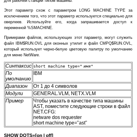
для рабочей станции типом машины.
Этот параметр схож с параметром LONG MACHINE TYPE за
исключением того, что этот параметр используется специально для
оверлеев. Используйте его, когда запрашивается доступ к
переменной %SMACHINE.
Примерами файлов, использующих этот параметр, могут служить
файл IBM$RUN.OVL для оконных утилит и файл CMPQ$RUN.OVL,
который использует черно-белую цветовую палитру по умолчанию
для меню NetWare.
Синтаксис
short machine type="
имя
"
По
IBM
умолчанию
Диапазон
От 1 до 4 символов
Модули
GENERAL.VLM, NETX.VLM
Пример
Чтобы указать в качестве типа машины
AST, поместите следующие строки в файл
NET.CFG:
netware dos requester
short machine type="ast"
SHOW DOTS=[on | off]