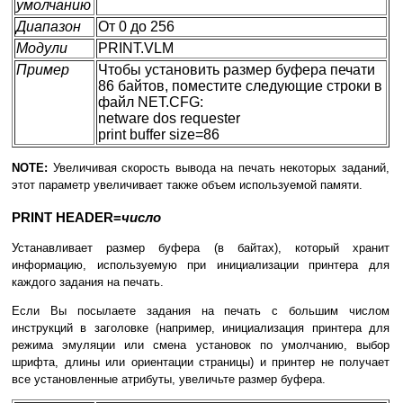
умолчанию
Диапазон
От 0 до 256
Модули
PRINT.VLM
Пример
Чтобы установить размер буфера печати
86 байтов, поместите следующие строки в
файл NET.CFG:
netware dos requester
print buffer size=86
NOTE:
Увеличивая скорость вывода на печать некоторых заданий,
этот параметр увеличивает также объем используемой памяти.
PRINT HEADER=
число
Устанавливает размер буфера (в байтах), который хранит
информацию, используемую при инициализации принтера для
каждого задания на печать.
Если Вы посылаете задания на печать с большим числом
инструкций в заголовке (например, инициализация принтера для
режима эмуляции или смена установок по умолчанию, выбор
шрифта, длины или ориентации страницы) и принтер не получает
все установленные атрибуты, увеличьте размер буфера.