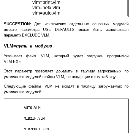
vlm=print.vlm
vlm=netx.vlm
vlm=auto.vlm
SUGGESTION:
Для исключения отдельных основных модулей
вместо параметра USE DEFAULTS может быть использован
параметр EXCLUDE VLM.
VLM=
путь_к_модулю
Указывает файл .VLM, который будет загружен программой
VLM.EXE.
Этот параметр позволяет добавить в таблицу загружаемых по
умолчанию модулей файлы VLM, не входящие в эту таблицу.
Следующие файлы .VLM не входят в таблицу загружаемых по
умолчанию модулей:
         AUTO.VLM

         MIB2IF.VLM

         MIB2PROT.VLM
