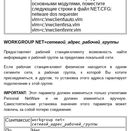
основными модулями, поместите
следующие строки в файл NET.CFG:
netware dos requester
vlm=c:\nwclient\auto.vlm
vlm=c:\nwclient\rsa.vlm
vlm=c:\nwclient\nmr.vlm
WORKGROUP NET=
сетевой_адрес_рабочей_группы
Предоставляет рабочей станции-клиенту возможность найти
информацию о рабочей группе за пределами локальной сети.
Если рабочая станция-клиент физически находится в одном
сегменте сети, а рабочая группа, к которой Вы хотите
присоединиться, в другом, то установка этого адреса гарантирует
подключение к этой группе.
IMPORTANT:
Этот параметр должен изменяться только утилитами
Personal NetWare и не должен изменяться вручную.
Самостоятельная установка значения этого параметра может
повлечь за собой потерю соединения.
Синтаксис
workgroup net=
сетевой_адрес_рабочей_группы
По
Нет