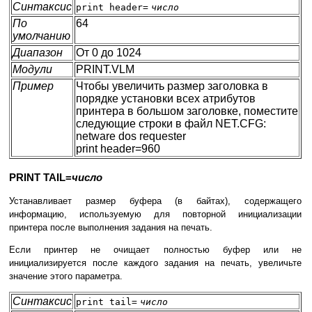
Синтаксис
print header=
число
По
64
умолчанию
Диапазон
От 0 до 1024
Модули
PRINT.VLM
Пример
Чтобы увеличить размер заголовка в
порядке установки всех атрибутов
принтера в большом заголовке, поместите
следующие строки в файл NET.CFG:
netware dos requester
print header=960
PRINT TAIL=
число
Устанавливает размер буфера (в байтах), содержащего
информацию, используемую для повторной инициализации
принтера после выполнения задания на печать.
Если принтер не очищает полностью буфер или не
инициализируется после каждого задания на печать, увеличьте
значение этого параметра.
Синтаксис
print tail=
число