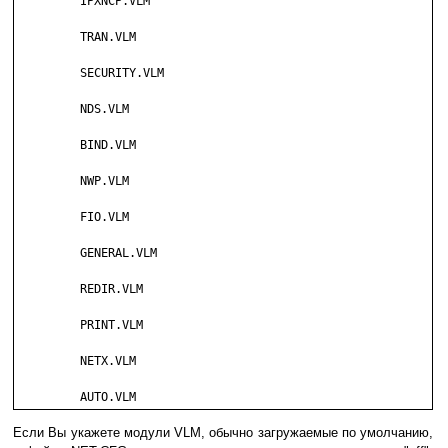
         IPXNCP.VLM

         TRAN.VLM

         SECURITY.VLM

         NDS.VLM

         BIND.VLM

         NWP.VLM

         FIO.VLM

         GENERAL.VLM

         REDIR.VLM

         PRINT.VLM

         NETX.VLM

         AUTO.VLM
Если Вы укажете модули VLM, обычно загружаемые по умолчанию,