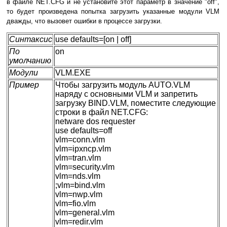
в файле NET.CFG и не установите этот параметр в значение "off",
то будет произведена попытка загрузить указанные модули VLM
дважды, что вызовет ошибки в процессе загрузки.
Синтаксис
use defaults=[on | off]
По
on
умолчанию
Модули
VLM.EXE
Пример
Чтобы загрузить модуль AUTO.VLM
наряду с основными VLM и запретить
загрузку BIND.VLM, поместите следующие
строки в файл NET.CFG:
netware dos requester
use defaults=off
vlm=conn.vlm
vlm=ipxncp.vlm
vlm=tran.vlm
vlm=security.vlm
vlm=nds.vlm
;vlm=bind.vlm
vlm=nwp.vlm
vlm=fio.vlm
vlm=general.vlm
vlm=redir.vlm