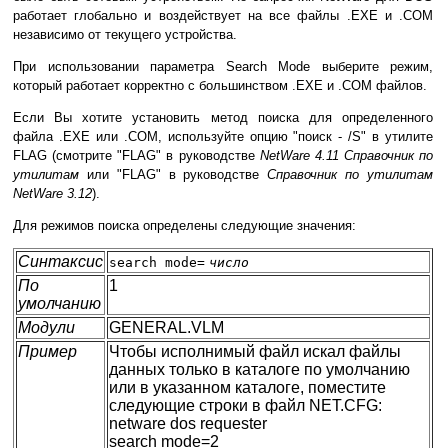
работает глобально и воздействует на все файлы .EXE и .COM
независимо от текущего устройства.
При использовании параметра Search Mode выберите режим,
который работает корректно с большинством .EXE и .COM файлов.
Если Вы хотите установить метод поиска для определенного
файла .EXE или .COM, используйте опцию "поиск - /S" в утилите
FLAG (смотрите "FLAG" в руководстве
NetWare 4.11 Справочник по
утилитам
или "FLAG" в руководстве
Справочник по утилитам
NetWare 3.12
).
Для режимов поиска определены следующие значения:
Синтаксис
search mode=
число
По
1
умолчанию
Модули
GENERAL.VLM
Пример
Чтобы исполнимый файл искал файлы
данных только в каталоге по умолчанию
или в указанном каталоге, поместите
следующие строки в файл NET.CFG:
netware dos requester
search mode=2