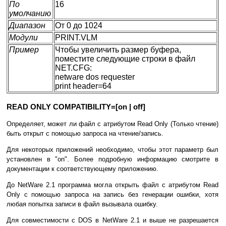
По
16
умолчанию
Диапазон
От 0 до 1024
Модули
PRINT.VLM
Пример
Чтобы увеличить размер буфера,
поместите следующие строки в файл
NET.CFG:
netware dos requester
print header=64
READ ONLY COMPATIBILITY=[on | off]
Определяет, может ли файл с атрибутом Read Only (Только чтение)
быть открыт с помощью запроса на чтение/запись.
Для некоторых приложений необходимо, чтобы этот параметр был
установлен в "on". Более подробную информацию смотрите в
документации к соответствующему приложению.
До NetWare 2.1 программа могла открыть файл с атрибутом Read
Only с помощью запроса на запись без генерации ошибки, хотя
любая попытка записи в файл вызывала ошибку.
Для совместимости с DOS в NetWare 2.1 и выше не разрешается