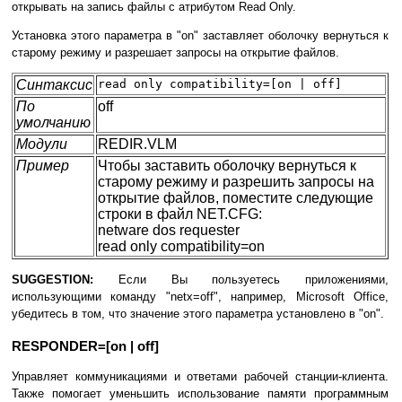
открывать на запись файлы с атрибутом Read Only.
Установка этого параметра в "on" заставляет оболочку вернуться к
старому режиму и разрешает запросы на открытие файлов.
Синтаксис
read only compatibility=[on | off]
По
off
умолчанию
Модули
REDIR.VLM
Пример
Чтобы заставить оболочку вернуться к
старому режиму и разрешить запросы на
открытие файлов, поместите следующие
строки в файл NET.CFG:
netware dos requester
read only compatibility=on
SUGGESTION:
Если Вы пользуетесь приложениями,
использующими команду "netx=off", например, Microsoft Office,
убедитесь в том, что значение этого параметра установлено в "on".
RESPONDER=[on | off]
Управляет коммуникациями и ответами рабочей станции-клиента.
Также помогает уменьшить использование памяти программным