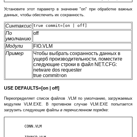
Установите этот параметр в значение "on" при обработке важных
данных, чтобы обеспечить их сохранность.
Синтаксис
true commit=[on | off]
По
off
умолчанию
Модули
FIO.VLM
Пример
Чтобы выбрать сохранность данных в
ущерб производительности, поместите
следующие строки в файл NET.CFG:
netware dos requester
true commit=on
USE DEFAULTS=[on | off]
Переопределяет список файлов .VLM по умолчанию, загружаемых
модулем VLM.EXE. В противном случае VLM.EXE попытается
загрузить следующие файлы
в перечисленном порядке
:
         CONN.VLM
