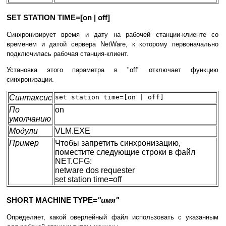
SET STATION TIME=[on | off]
Синхронизирует время и дату на рабочей станции-клиенте со
временем и датой сервера NetWare, к которому первоначально
подключилась рабочая станция-клиент.
Установка этого параметра в "off" отключает функцию
синхронизации.
Синтаксис
set station time=[on | off]
По
on
умолчанию
Модули
VLM.EXE
Пример
Чтобы запретить синхронизацию,
поместите следующие строки в файл
NET.CFG:
netware dos requester
set station time=off
SHORT MACHINE TYPE=
"имя"
Определяет, какой оверлейный файл использовать с указанным