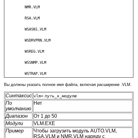
         NMR.VLM

         RSA.VLM

         WSASN1.VLM

         WSDRVPRN.VLM

         WSREG.VLM

         WSSNMP.VLM

         WSTRAP.VLM
Вы должны указать полное имя файла, включая расширение .VLM.
Синтаксис
vlm=
путь_к_модулю
По
Нет
умолчанию
Диапазон
От 1 до 50
Модули
VLM.EXE
Пример
Чтобы загрузить модуль AUTO.VLM,
RSA.VLM и NMR.VLM наряду с