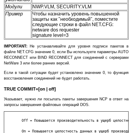
Модули
NWP.VLM, SECURITY.VLM
Пример
Чтобы назначить уровень повышенной
защиты как "необходимый", поместите
следующие строки в файл NET.CFG:
netware dos requester
signature level=3
IMPORTANT:
Не устанавливайте для уровня подписи пакетов в
файле NET.CFG значение 0, если Вы используете параметры AUTO
RECONNECT или BIND RECONNECT для соединений с серверами
NetWare 3 или более ранних версий.
Если в такой ситуации будет установлено значение 0, то функция
восстановления соединений не будет работать.
TRUE COMMIT=[on | off]
Указывает, нужно ли посылать пакеты завершения NCP в ответ на
запросы завершения файловых операций DOS.
        Off = Повышается производительность в ущерб целостност
        On = Повышается целостность данных в ущерб производит