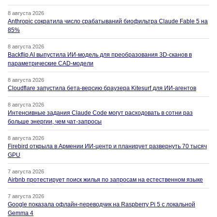
8 августа 2026
Anthropic сократила число срабатываний биофильтра Claude Fable 5 на
85%
8 августа 2026
Backflip AI выпустила ИИ-модель для преобразования 3D-сканов в
параметрические CAD-модели
8 августа 2026
Cloudflare запустила бета-версию браузера Kitesurf для ИИ-агентов
8 августа 2026
Интенсивные задания Claude Code могут расходовать в сотни раз
больше энергии, чем чат-запросы
8 августа 2026
Firebird открыла в Армении ИИ-центр и планирует развернуть 70 тысяч
GPU
7 августа 2026
Airbnb протестирует поиск жилья по запросам на естественном языке
7 августа 2026
Google показала офлайн-переводчик на Raspberry Pi 5 с локальной
Gemma 4