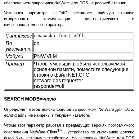
обеспечением запросчика NetWare для DOS на рабочей станции.
Установка параметра в "off" заставляет рабочую станцию
игнорировать коммуникации диагностического и
широковещательного характера.
Синтаксис
responder=[on | off]
По
on
умолчанию
Модули
PNW.VLM
Пример
Чтобы уменьшить объем используемой
основной памяти, поместите следующие
строки в файл NET.CFG:
netware dos requester
responder=off
SEARCH MODE=
число
Определяет метод поиска файлов запросчиком NetWare для DOS,
если файлы не найдены в текущем каталоге.
Чтобы этот параметр работал в предыдущих версиях программного
TM
обеспечения NetWare Client
, устройство по умолчанию должно
было быть сетевым устройством. Но запросчик NetWare для DOS