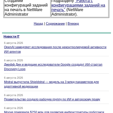
Создании
Подразделу
"Работа с
конфигураций заданий
конфигурациями заданий на
на печать в NetWare
печать"
(NetWare
Administrator
Administrator).
Назад
|
Содержание
|
Вперед
Новости IT
6 августа 2026
OpenAI замедляет исследования после неконтролируемой активности
ИИ-агентов
6 августа 2026
Джефф Дин и ведущие исследователи Google создадут ИИ-стартап
Discovery Loop
6 августа 2026
Mistral выпустила Shieldstral — модель на 3 млрд параметров для
адаптивной модерации
6 августа 2026
Правительство создало рабочую группу по ИИ и авторскому праву
6 августа 2026
Moove привлекла $250 млн для развития инфраструктуры роботакси