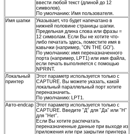
ввести любой текст (длиной до 12
символов).
По умолчанию: Имя пользователя.
Имя шапки
Указывает, что будет напечатано в
нижней половине страницы шапки.
Предельная длина слова или фразы =
12 символам. Если Вы не хотите что-
либо печатать здесь, поместите имя в
кавычки (например, "ON THE GO").
По умолчанию: имя переназначенного
порта (например, LPT1) или имя файла,
если печать выполняется с помощью
NPRINT.
Локальный
Этот параметр используется только с
принтер
CAPTURE. Вы можете указать, какой
локальный параллельный порт хотите
переназначить.
По умолчанию: LPT1.
Авто-endcap
Этот параметр используется только с
CAPTURE. Введите "Д" для "Да" или "Н"
для "Нет".
Если Вы хотите распечатать
переназначенные данные при выходе из
приложения или при закрытии принтера