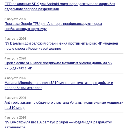
EFF: рекламные SDK для Android могут передавать геолокацию без
отдельного запроса разрешения
5 августа 2026
Поставки Google TPU для Anthropic профинансируют через
внебалансовую структуру
4 августа 2026
NYT: Белый дом отложил ограничения против китайских ИИ-моделей
после спора в Кремниевой долине
4 августа 2026
Open Secure AI Alliance предложил механизм обмена данными об
инцидентах с ИИ
4 августа 2026
Mariana Minerals привлекла $310 млн на автоматизацию добычи и
переработки металлов
4 августа 2026
Anthropic закупит у облачного стартапа Volta вычислительные мощности
на $10 млрд
4 августа 2026
NVIDIA открыла веса Alpamayo 2 Super — модели для разработки
автопилотов