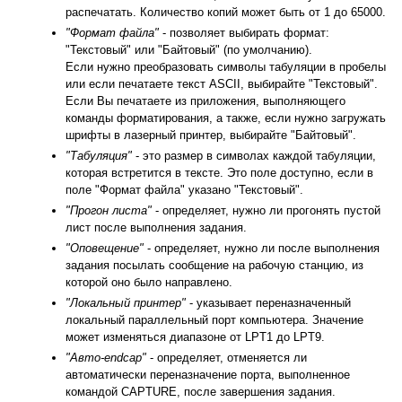
распечатать. Количество копий может быть от 1 до 65000.
"Формат файла"
- позволяет выбирать формат:
"Текстовый" или "Байтовый" (по умолчанию).
Если нужно преобразовать символы табуляции в пробелы
или если печатаете текст ASCII, выбирайте "Текстовый".
Если Вы печатаете из приложения, выполняющего
команды форматирования, а также, если нужно загружать
шрифты в лазерный принтер, выбирайте "Байтовый".
"Табуляция"
- это размер в символах каждой табуляции,
которая встретится в тексте. Это поле доступно, если в
поле "Формат файла" указано "Текстовый".
"Прогон листа"
- определяет, нужно ли прогонять пустой
лист после выполнения задания.
"Оповещение"
- определяет, нужно ли после выполнения
задания посылать сообщение на рабочую станцию, из
которой оно было направлено.
"Локальный принтер"
- указывает переназначенный
локальный параллельный порт компьютера. Значение
может изменяться диапазоне от LPT1 до LPT9.
"Авто-endcap"
- определяет, отменяется ли
автоматически переназначение порта, выполненное
командой CAPTURE, после завершения задания.