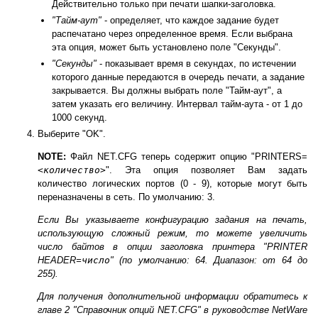
Действительно только при печати шапки-заголовка.
"Тайм-аут"
- определяет, что каждое задание будет
распечатано через определенное время. Если выбрана
эта опция, может быть установлено поле "Секунды".
"Секунды"
- показывает время в секундах, по истечении
которого данные передаются в очередь печати, а задание
закрывается. Вы должны выбрать поле "Тайм-аут", а
затем указать его величину. Интервал тайм-аута - от 1 до
1000 секунд.
Выберите "OK".
NOTE:
Файл NET.CFG теперь содержит опцию "PRINTERS=
<количество>
". Эта опция позволяет Вам задать
количество логических портов (0 - 9), которые могут быть
переназначены в сеть. По умолчанию: 3.
Если Вы указываете конфигурацию задания на печать,
использующую сложный режим, то можете увеличить
число байтов в опции заголовка принтера "PRINTER
HEADER=
число
" (по умолчанию: 64. Диапазон: от 64 до
255).
Для получения дополнительной информации обратитесь к
главе 2 "Справочник опций NET.CFG" в руководстве
NetWare