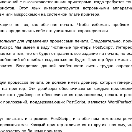
ложений с высококачественными принтерами, когда требуется то
ифтов. Этот язык интерпретируется встроенными аппаратн
ем или микросхемой на системной плате принтера.
рмацию не так, как обычная печать. Чтобы избежать проблем
лжны представлять себе его уникальные характеристики.
 использует для управления процессами печати. Следовательно, при
Script. Мы имеем в виду "истинные принтеры PostScript". Интере
ается в том, что он будет отправлять все задание на печать, но ес
сообщений об ошибках выдаваться не будет. Принтер будет мигать 
овится. Вследствие данной особенности очень трудно опреде
 для процессов печати, он должен иметь драйвер, который генери
о на принтер. Эти драйверы обеспечиваются каждым приложен
сли этот драйвер не обеспечивается приложением, печать в ре
х приложений, поддерживающих PostScript, являются WordPerfect
ут печатать и в режиме PostScript, и в обычном текстовом реж
реключателя. Каждый принтер отличается от других, поэтому, ч
 руководству по Вашему принтеру.