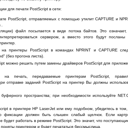
и для печати PostScript в сети:
мате PostScript, отправляемых с помощью утилит CAPTURE и NPR
..
уляции) файл посылается в виде потока байтов. Это означает,
нтерпретироваться сервером, а вместо этого будут посланы
принтер.
й на принтеры PostScript в командах NPRINT и CAPTURE сле
d" (без прогона листа).
ipt можно решить путем замены драйверов PostScript для прилож
 на печать, передаваемые принтерам PostScript, правил
При отправке заданий PostScript на принтер Вы должны использо
о буферного пространства; при необходимости используйте NET
ript в принтере HP LaserJet или ему подобном, убедитесь в том,
го фиксации должен быть слышен слабый щелчок. Если картр
е будет работать в режиме PostScript. Это значит, что поступающи
т поняты принтером и будет печататься бессмыслица.