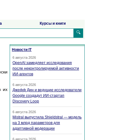
а
Курсы и книги
🔍
Новости IT
6 августа 2026
OpenAI замедляет исследования
после неконтролируемой активности
ески
ИИ-агентов
6 августа 2026
в их
Джефф Дин и ведущие исследователи
Google создадут ИИ-стартап
Discovery Loop
6 августа 2026
Mistral выпустила Shieldstral — модель
на 3 млрд параметров для
адаптивной модерации
6 августа 2026