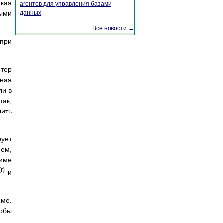
нкая
агентов для управления базами
ыми
данных
Все новости →
 при
нтер
сная
ли в
так,
лить
рует
ием,
жиме
(r)
и
име.
тобы