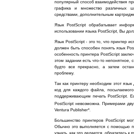
популярный способ взаимодействия при
графика и множество различных шр
средствами, дополнительным картридж
Язык PostScript обрабатывает инфо
использовании языка PostScript, Вы до
Язык PostScript - это то, что принтер
должен быть способен понять язык Post
особенность принтера PostScript заключ
этом задании есть что-то непонятное, 
будто все прекрасно, а затем остан
проблему.
Так как принтеру необходим этот язык
код для каждого файла, посылаемог
поддерживающим печать PostScript. Е
PostScript невозможна. Примерами дву
Ventura Publisher*.
Большинство принтеров PostScript мог
Обычно это выполняется с помощью пе
узнать, как это делается, обратитесь к