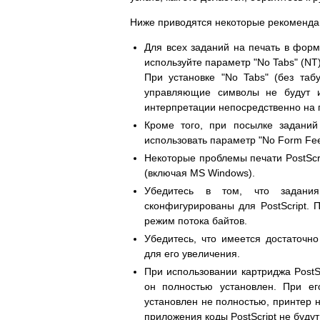
Ниже приводятся некоторые рекомендаци
Для всех заданий на печать в фор
используйте параметр "No Tabs" (NT)
При установке "No Tabs" (без таб
управляющие символы не будут и
интерпретации непосредственно на 
Кроме того, при посылке задани
использовать параметр "No Form Fee
Некоторые проблемы печати PostScr
(включая MS Windows).
Убедитесь в том, что задания
сконфигурированы для PostScript. 
режим потока байтов.
Убедитесь, что имеется достаточн
для его увеличения.
При использовании картриджа PostSc
он полностью установлен. При е
установлен не полностью, принтер н
приложения коды PostScript не буду