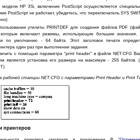
к модели HP 3Si, включение PostScript осуществляется специал
ме PostScript не работает, убедитесь, что переключатель SYS SW
но).
спользовании утилиты PRINTDEF для создания файлов PDF (фа
t, которые включают режимы, использующие большие значения,
ки по умолчанию - 64 байта. Этот заголовок печати опреде
ринтера один раз при выполнении задания.
личить с помощью параметра "print header" в файле NET.CFG В
м является установка его размера на максимум - 255 байтов. 
T).
а рабочей станции NET.CFG с параметрами Print Header и Print Ta
и принтеров
тельности принтера смотрите в приложении В
"Оптимиз