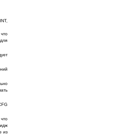
INT,
 что
 для
дует
ений
ьно
вать
.CFG
 что
идж
е из