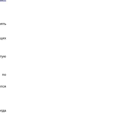
ять
ющих
стую
 по
ятся
егда