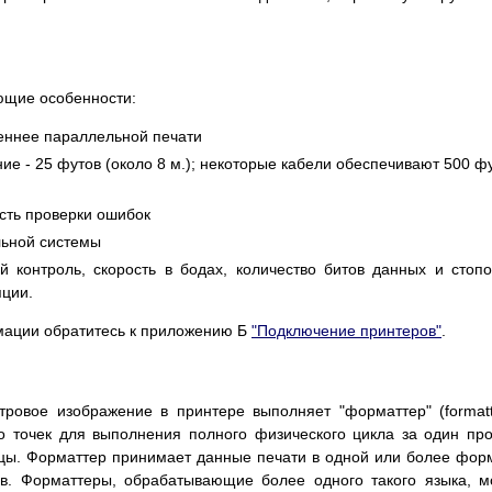
ющие особенности:
еннее параллельной печати
е - 25 футов (около 8 м.); некоторые кабели обеспечивают 500 ф
сть проверки ошибок
льной системы
 контроль, скорость в бодах, количество битов данных и стоп
яции.
мации обратитесь к приложению Б
"Подключение принтеров"
.
ровое изображение в принтере выполняет "форматтер" (formatt
о точек для выполнения полного физического цикла за один пр
цы. Форматтер принимает данные печати в одной или более фор
в. Форматтеры, обрабатывающие более одного такого языка, м