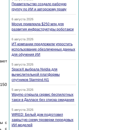
Правительство создало рабочую
группу по ИИ и авторскому праву
6 августа 2026
Moove привлекла $250 млн для
развития инфраструктуры роботакси
6 августа 2026
ИТ-компании предложили упростить
использование обезличенных данных
для обучения ИИ
шают
5 августа 2026
SpaceX выбрала Nvidia для
вычислительной платформы
спутников Starmind AI1
 150
5 августа 2026
Waymo открыла сервис беспилотных
такси в Далласе без списка ожидания
5 августа 2026
WIRED: Белый дом подготовил
закрытую схему проверки передовых
ты с
ИИ-моделей
ь с