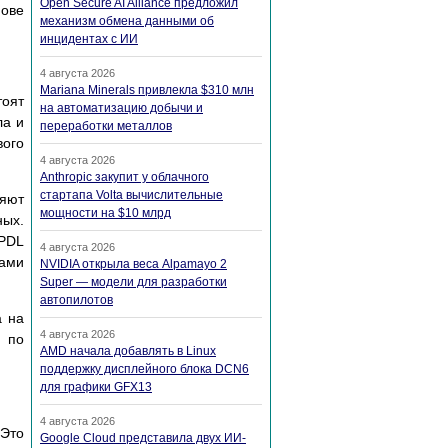
Open Secure AI Alliance предложил
нове
механизм обмена данными об
инцидентах с ИИ
4 августа 2026
Mariana Minerals привлекла $310 млн
тоят
на автоматизацию добычи и
ла и
переработки металлов
вого
4 августа 2026
Anthropic закупит у облачного
стартапа Volta вычислительные
ляют
мощности на $10 млрд
ных.
 PDL
4 августа 2026
ками
NVIDIA открыла веса Alpamayo 2
Super — модели для разработки
автопилотов
а на
4 августа 2026
, по
AMD начала добавлять в Linux
поддержку дисплейного блока DCN6
для графики GFX13
4 августа 2026
 Это
Google Cloud представила двух ИИ-