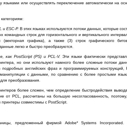
у языками или осуществлять переключение автоматически на ос
 категориям:
 и ESC-P.
В этих языках используются потоки данных, которые сос
овых командных строк для горизонтального и вертикального интерва
 (векторная графика), а также (3) строк графического бито
 данные легко и быстро преобразуются.
 как PostScript (PS) и PCL-V.
Эти языки фактически представ
ринтера, но они используют намного более сложные потоки дан
з подробных английских фраз и программируемых конструкций,
 манипуляции с данными, по сравнению с более простыми язы
 для преобразования.
интеров более сложен, чем определение быстродействия вывод
чие от PCL, рассчитаны на большую несогласованность, поэтому
 принтеры совместимы с PostScript.
раницы, предложенный фирмой Adobe* Systems Incorporated.