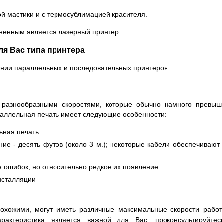
й мастики и с термосублимацией красителя.
аненным является лазерный принтер.
я Вас типа принтера
нии параллельных и последовательных принтеров.
 разнообразными скоростями, которые обычно намного превы
раллельная печать имеет следующие особенности:
ьная печать
ие - десять футов (около 3 м.); некоторые кабели обеспечивают
 ошибок, но относительно редкое их появление
нсталляции
похожими, могут иметь различные максимальные скорости рабо
рактеристика является важной для Вас, проконсультируйтес