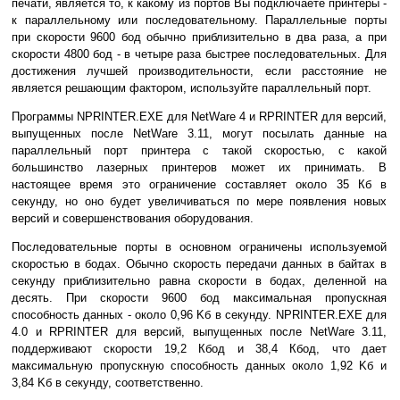
печати, является то, к какому из портов Вы подключаете принтеры -
к параллельному или последовательному. Параллельные порты
при скорости 9600 бод обычно приблизительно в два раза, а при
скорости 4800 бод - в четыре раза быстрее последовательных. Для
достижения лучшей производительности, если расстояние не
является решающим фактором, используйте параллельный порт.
Программы NPRINTER.EXE для NetWare 4 и RPRINTER для версий,
выпущенных после NetWare 3.11, могут посылать данные на
параллельный порт принтера с такой скоростью, с какой
большинство лазерных принтеров может их принимать. В
настоящее время это ограничение составляет около 35 Кб в
секунду, но оно будет увеличиваться по мере появления новых
версий и совершенствования оборудования.
Последовательные порты в основном ограничены используемой
скоростью в бодах. Обычно скорость передачи данных в байтах в
секунду приблизительно равна скорости в бодах, деленной на
десять. При скорости 9600 бод максимальная пропускная
способность данных - около 0,96 Kб в секунду. NPRINTER.EXE для
4.0 и RPRINTER для версий, выпущенных после NetWare 3.11,
поддерживают скорости 19,2 Кбод и 38,4 Кбод, что дает
максимальную пропускную способность данных около 1,92 Kб и
3,84 Kб в секунду, соответственно.