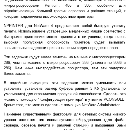
микропроцессорами Pentium, 486 и 386, особенно для
обрабатывающих большой трафик серверов и рабочих станций, к
которым подключены высокоскоростные принтеры.
NPRINTER для NetWare 4 представляет собой быструю утилиту
печати. Использование устаревших медленных машин совместно с
быстрыми принтерами может привести к ситуациям, когда очень
высокая пропускная способность принтера будет вызывать
значительные задержки при выполнении задач переднего плана.
Эти задержки будут более заметны на машине с микропроцессором
286, чем на машине с микропроцессором 386 (аналогично 8086 и
286). Чем ниже быстродействие процессора, тем эти задержки
более заметны.
В подобных ситуациях эти задержки можно уменьшить или
устранить, установив размер буфера равным 3 Кб (установка по
умолчанию) для ограничения пропускной способности. Сделать это
можно с помощью "Конфигурация принтера" в утилите PCONSOLE.
Кроме того, это можно сделать с помощью NetWare Administrator.
Наименее существенными факторами для сетевых систем низкого
уровня является тип используемого оборудования (для файл-
сервера, сервера печати и рабочей станции) и выбранная Вами