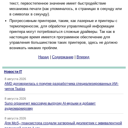
текст, первостепенное значение имеет быстродействие
механизма печати (как упоминалось, в страницах в секунду или
в символах в секунду).
Прогрессивным принтерам, таким, как лазерные и принтеры с
термопереносом, для обработки управляющей информации
принтера могут потребоваться сложные драйверы. Так как в
настоящее время имеется программное обеспечение для
управления большинством таких принтеров, здесь не должно
возникать никаких проблем.
Назад
|
Содержание
|
Вперед
Новости IT
8 августа 2026
AMD договорилась о покупке разработчика специализированных ИИ-
чипов Taalas
8 августа 2026
Suno ограничит массовую выгрузку AI-музыки и добавит
аудиомаркировку
8 августа 2026
Для MoS₂-транзистора создали затворный диэлектрик с эквивалентной