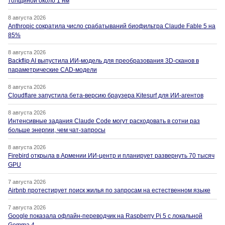
толщиной около 1 нм
8 августа 2026
Anthropic сократила число срабатываний биофильтра Claude Fable 5 на
85%
8 августа 2026
Backflip AI выпустила ИИ-модель для преобразования 3D-сканов в
параметрические CAD-модели
8 августа 2026
Cloudflare запустила бета-версию браузера Kitesurf для ИИ-агентов
8 августа 2026
Интенсивные задания Claude Code могут расходовать в сотни раз
больше энергии, чем чат-запросы
8 августа 2026
Firebird открыла в Армении ИИ-центр и планирует развернуть 70 тысяч
GPU
7 августа 2026
Airbnb протестирует поиск жилья по запросам на естественном языке
7 августа 2026
Google показала офлайн-переводчик на Raspberry Pi 5 с локальной