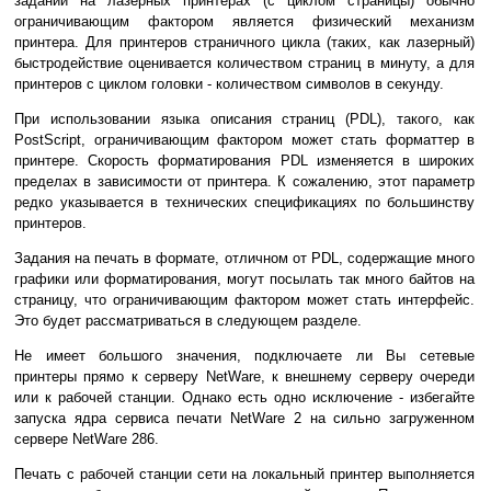
заданий на лазерных принтерах (с циклом страницы) обычно
ограничивающим фактором является физический механизм
принтера. Для принтеров страничного цикла (таких, как лазерный)
быстродействие оценивается количеством страниц в минуту, а для
принтеров с циклом головки - количеством символов в секунду.
При использовании языка описания страниц (PDL), такого, как
PostScript, ограничивающим фактором может стать форматтер в
принтере. Скорость форматирования PDL изменяется в широких
пределах в зависимости от принтера. К сожалению, этот параметр
редко указывается в технических спецификациях по большинству
принтеров.
Задания на печать в формате, отличном от PDL, содержащие много
графики или форматирования, могут посылать так много байтов на
страницу, что ограничивающим фактором может стать интерфейс.
Это будет рассматриваться в следующем разделе.
Не имеет большого значения, подключаете ли Вы сетевые
принтеры прямо к серверу NetWare, к внешнему серверу очереди
или к рабочей станции. Однако есть одно исключение - избегайте
запуска ядра сервиса печати NetWare 2 на сильно загруженном
сервере NetWare 286.
Печать с рабочей станции сети на локальный принтер выполняется