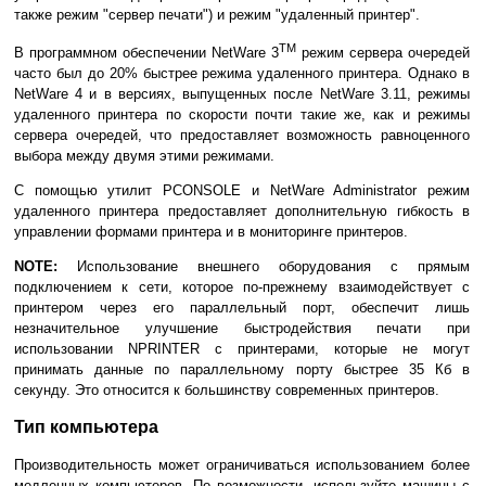
также режим "сервер печати") и режим "удаленный принтер".
TM
В программном обеспечении NetWare 3
режим сервера очередей
часто был до 20% быстрее режима удаленного принтера. Однако в
NetWare 4 и в версиях, выпущенных после NetWare 3.11, режимы
удаленного принтера по скорости почти такие же, как и режимы
сервера очередей, что предоставляет возможность равноценного
выбора между двумя этими режимами.
С помощью утилит PCONSOLE и NetWare Administrator режим
удаленного принтера предоставляет дополнительную гибкость в
управлении формами принтера и в мониторинге принтеров.
NOTE:
Использование внешнего оборудования с прямым
подключением к сети, которое по-прежнему взаимодействует с
принтером через его параллельный порт, обеспечит лишь
незначительное улучшение быстродействия печати при
использовании NPRINTER с принтерами, которые не могут
принимать данные по параллельному порту быстрее 35 Кб в
секунду. Это относится к большинству современных принтеров.
Тип компьютера
Производительность может ограничиваться использованием более
медленных компьютеров. По возможности, используйте машины с