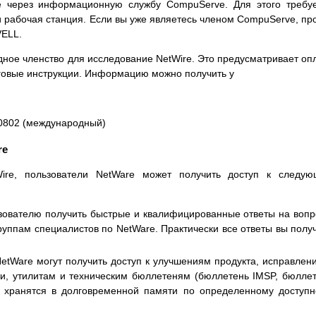
e через информационную службу CompuServe. Для этого требу
рабочая станция. Если вы уже являетесь членом CompuServe, пр
VELL.
ное членство для исследование NetWire. Это предусматривает оп
аговые инструкции. Информацию можно получить у
-0802 (международный)
re
ire, пользователи NetWare может получить доступ к следую
зователю получить быстрые и квалифицированные ответы на воп
руппам специалистов по NetWare. Практически все ответы вы полу
etWare могут получить доступ к улучшениям продукта, исправлен
ки, утилитам и техническим бюллетеням (бюллетень IMSP, бюлле
 хранятся в долговременной памяти по определенному доступ