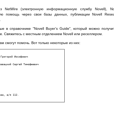
 NetWire (электронную информационную службу Novell), Nov
кую помощь через свои базы данных, публикации Novell Rese
.
е в справочнике "Novell Buyer's Guide", который можно получи
те. Свяжитесь с местным отделением Novell или реселлером.
ам смогут помочь. Вот только некоторые из них:
Григорий Иосифович

авацкий Cергей Тимофеевич

ква, а/я 112.