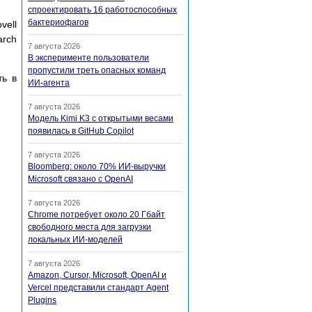
спроектировать 16 работоспособных
бактериофагов
ell
arch
7 августа 2026
В эксперименте пользователи
пропустили треть опасных команд
ть в
ИИ-агента
7 августа 2026
Модель Kimi K3 с открытыми весами
появилась в GitHub Copilot
7 августа 2026
Bloomberg: около 70% ИИ-выручки
Microsoft связано с OpenAI
7 августа 2026
Chrome потребует около 20 Гбайт
свободного места для загрузки
локальных ИИ-моделей
7 августа 2026
Amazon, Cursor, Microsoft, OpenAI и
Vercel представили стандарт Agent
Plugins