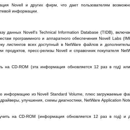
ция Novell и других фирм, что дает пользователям возможн
етевой информации.
зу данных Novell's Technical Information Database (TIDB), включа
тестам программного и аппаратного обеспечения Novell Labs (IM
еку листингов всех доступный в NetWare файлов и дополнител
 продуктов, пресс-релизы Novell и справочник покупателя Net
ить на CD-ROM (эта информация обновляется 12 раз в год) ил
всю информацию из Novell Standard Volume, плюс загружаемые ф
драйверы, улучшения, схемы диагностики, NetWare Application Not
олучить на CD-ROM (информация обновляется 12 раз в год) и 