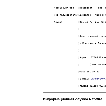
       Ассоциация бан-  ¦Президент - Генс Ге
       ков пользователей¦Директор - Чернин А
       Novell           ¦261-18-70; 261-42-3
                        ¦

                        ¦Ответственный секре
                        ¦- Крестников Валери
                        ¦

                        ¦Адрес: 107066 Москв
                        ¦       (Офис АО ЛАН
                        ¦Факс 261-57-81;

                        ¦E-mail: 
GENS@MEKOM
                        ¦телекс 411195 OLIN
Информационная служба NetWire