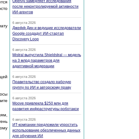
OpenAI замедляет исследования
ется
после неконтролируемой активности
осто
ИИ-агентов
6 августа 2026
лату
Джефф Дин и ведущие исследователи
Google создадут ИИ-стартап
Discovery Loop
6 августа 2026
Mistral выпустила Shieldstral — модель
на 3 млрд параметров для
адаптивной модерации
щей
6 августа 2026
Правительство создало рабочую
группу по ИИ и авторскому праву
росы
6 августа 2026
чите
Moove привлекла $250 млн для
развития инфраструктуры роботакси
иям,
6 августа 2026
тень
ИТ-компании предложили упростить
ному
использование обезличенных данных
для обучения ИИ