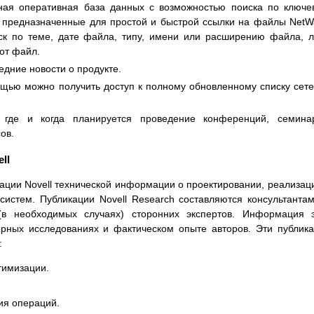
ная оперативная база данных с возможностью поиска по ключ
 предназначенные для простой и быстрой ссылки на файлы NetW
ск по теме, дате файла, типу, имени или расширению файла, 
от файл.
едние новости о продукте.
мощью можно получить доступ к полному обновленному списку сет
, где и когда планируется проведение конференций, семина
ов.
ll
кации Novell технической информации о проектировании, реализац
истем. Публикации Novell Research составляются консультанта
(в необходимых случаях) сторонних экспертов. Информация 
орных исследованиях и фактическом опыте авторов. Эти публик
:
тимизации.
ия операций.