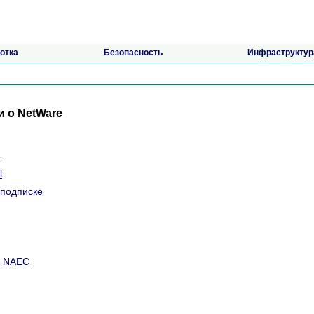
отка
Безопасность
Инфраструктур
и о NetWare
e
l
подписке
- NAEC