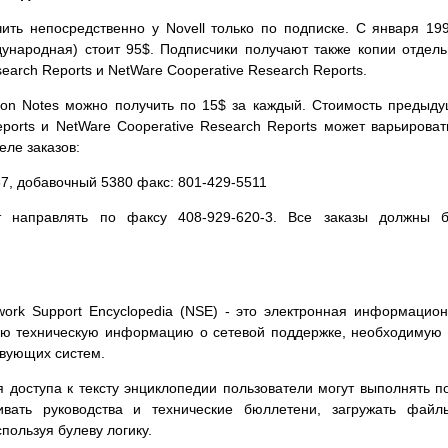
чить непосредственно у Novell только по подписке. С января 199
дународная) стоит 95$. Подписчики получают также копии отдел
earch Reports и NetWare Cooperative Research Reports.
ion Notes можно получить по 15$ за каждый. Стоимость предыд
ports и NetWare Cooperative Research Reports может варьироват
ле заказов:
67, добавочный 5380 факс: 801-429-5511
направлять по факсу 408-929-620-3. Все заказы должны б
ork Support Encyclopedia (NSE) - это электронная информацио
ую техническую информацию о сетевой поддержке, необходимую
твующих систем.
доступа к тексту энциклопедии пользователи могут выполнять п
вать руководства и технические бюллетени, загружать файл
спользуя булеву логику.