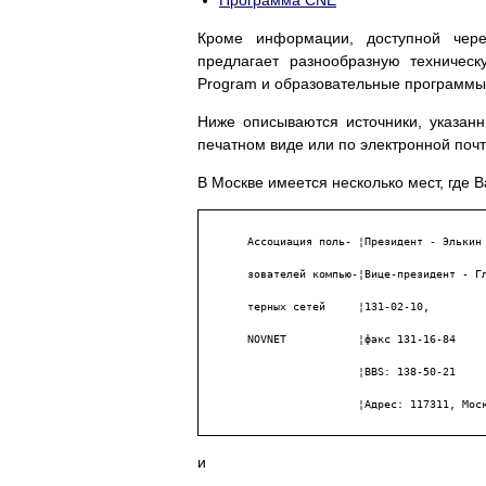
Программа CNE
Кроме информации, доступной через
предлагает разнообразную техничес
Program и образовательные программы
Ниже описываются источники, указанны
печатном виде или по электронной поч
В Москве имеется несколько мест, где В
       Ассоциация поль- ¦Президент - Элькин 
       зователей компью-¦Вице-президент - Гл
       терных сетей     ¦131-02-10,

       NOVNET           ¦факс 131-16-84

                        ¦BBS: 138-50-21

                        ¦Адрес: 117311, Мос
и