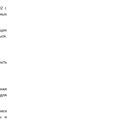
2 г.
ьных
ущих
ься.
ыть
нная
 для
оиск
ы и