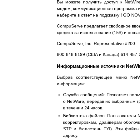
Вы можете получить доступ к NetWir
модем, коммуникационная программа и 
наберите в ответ на подсказку ! GO NO
CompuServe предлагает свободное ввод
кредита за использование (15$) и пош
CompuServe, Inc. Representative #200
800-848-8199 (США и Канада) 614-457
Информационные источники NetWi
Выбрав соответствующее меню NetW
информации:
Служба сообщений: Позволяет поль
о NetWare, передав их выбранным г
в течении 24 часов.
Библиотека файлов: Пользователи N
корректировкам, драйверам оболоч
STP и бюллетень FYI). Эти файлы
адресу.