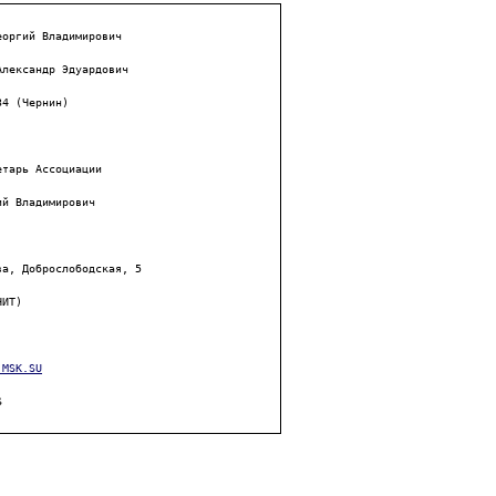
оргий Владимирович

лександр Эдуардович

4 (Чернин)

тарь Ассоциации

й Владимирович

а, Доброслободская, 5

ИТ)

.MSK.SU
S