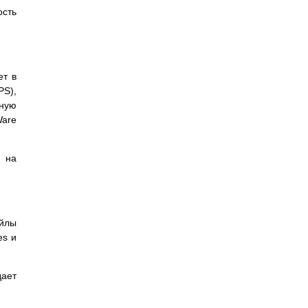
ость
ет в
PS),
ьную
Ware
и на
айлы
es и
дает