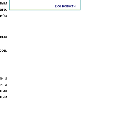
евым
Все новости →
are.
либо
евых
ров,
ии и
ми и
этих
ации