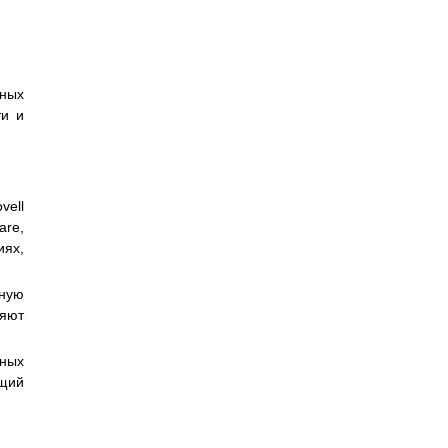
мных
ти и
vell
are,
иях,
нную
ляют
нных
бщий