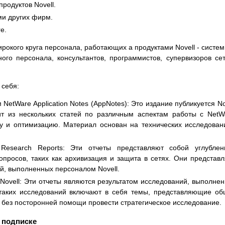
родуктов Novell.
ми других фирм.
e.
окого круга персонала, работающих а продуктами Novell - систе
го персонала, консультантов, программистов, супервизоров се
 себя:
etWare Application Notes (AppNotes): Это издание публикуется No
т из нескольких статей по различным аспектам работы с NetW
ку и оптимизацию. Материал основан на технических исследован
 Research Reports: Эти отчеты представляют собой углубле
опросов, таких как архивизация и защита в сетях. Они представ
й, выполненных персоналом Novell.
 Novell: Эти отчеты являются результатом исследований, выполне
аких исследований включают в себя темы, представляющие о
т без посторонней помощи провести стратегическое исследование.
 подписке