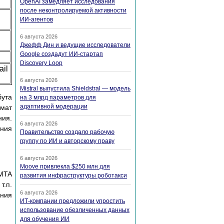
OpenAI замедляет исследования
после неконтролируемой активности
ИИ-агентов
6 августа 2026
Джефф Дин и ведущие исследователи
Google создадут ИИ-стартап
Discovery Loop
ail
6 августа 2026
Mistral выпустила Shieldstral — модель
бута
на 3 млрд параметров для
адаптивной модерации
рмат
ния.
6 августа 2026
ения
Правительство создало рабочую
группу по ИИ и авторскому праву
6 августа 2026
Moove привлекла $250 млн для
 MTA
развития инфраструктуры роботакси
т.п.
6 августа 2026
ания
ИТ-компании предложили упростить
использование обезличенных данных
для обучения ИИ