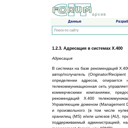
архив
Данные
Разраб
1.2.3. Адресация в системах X.400
Адресация
В системах на базе рекомендаций X.40
автор/получатель (Originator/Recipi
определении адресов, опирается 
телекоммуникационная сеть управляе
коммерческими компаниями, пред
рекомендаций X.400 телекоммуникац
Управляющим доменом (Management Do
и произвольного (в том числе нулев
хранилищ (MS) и/или шлюзов (AU), п
поддерживаемый администрацией, на