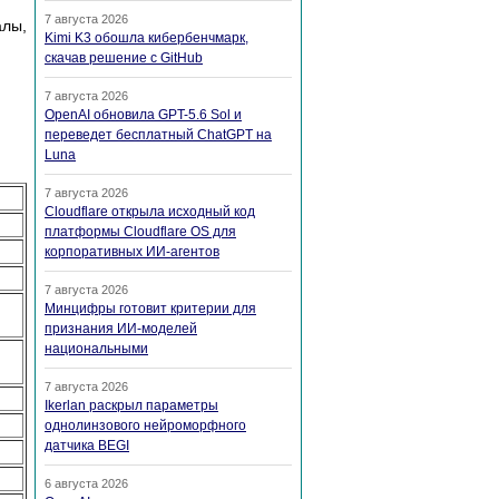
7 августа 2026
лы,
Kimi K3 обошла кибербенчмарк,
скачав решение с GitHub
7 августа 2026
OpenAI обновила GPT-5.6 Sol и
переведет бесплатный ChatGPT на
Luna
7 августа 2026
Cloudflare открыла исходный код
платформы Cloudflare OS для
корпоративных ИИ-агентов
7 августа 2026
Минцифры готовит критерии для
признания ИИ-моделей
национальными
7 августа 2026
Ikerlan раскрыл параметры
однолинзового нейроморфного
датчика BEGI
6 августа 2026