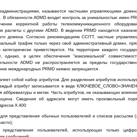
еадминистрациями, называются частными управляющими домен
. В обязанности ADMD входит контроль за уникальностью имен P
чение корректной работы телекоммуникационного оборудован
ные расчеты с другими ADMD. В ведении PRMD находится назнач
его домена. Согласно рекомендациям CCITT, частные управля
кальный трафик только через свой административный домен, пр
атегорически приветствуется. На территории каждого государ
, однако, в целях обеспечения "максимальной" совместимос
ельности ADMD не распространяется за пределы государстве
вание международных PRMD неявно запрещается.
вляет собой набор атрибутов. Для разделения атрибутов использу
 Каждый атрибут записывается в виде КЛЮЧЕВОЕ_СЛОВО=ЗНАЧЕ
я аббревиатуры и метки. Часть атрибутов, не оказывающих влияни
пущена. Сведения об адресате могут иметь произвольный пор
дресов X.400:
для представления обычных пользователей и списков рассылки (
часто);
 представления пользователей, использующих только цифро
лки сообщений;