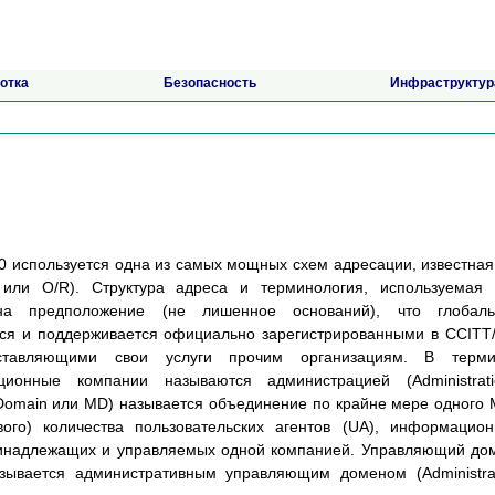
отка
Безопасность
Инфраструктур
0 используется одна из самых мощных схем адресации, известная
ent или O/R). Структура адреса и терминология, используемая
на предположение (не лишенное оснований), что глобаль
тся и поддерживается официально зарегистрированными в CCITT
оставляющими свои услуги прочим организациям. В терми
ионные компании называются администрацией (Administratio
main или MD) называется объединение по крайне мере одного
ого) количества пользовательских агентов (UA), информацио
ринадлежащих и управляемых одной компанией. Управляющий до
зывается административным управляющим доменом (Administra