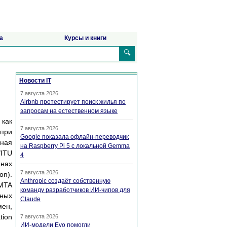
а
Курсы и книги
🔍
Новости IT
7 августа 2026
Airbnb протестирует поиск жилья по
запросам на естественном языке
 как
7 августа 2026
 при
Google показала офлайн-переводчик
ная
на Raspberry Pi 5 с локальной Gemma
/ITU
4
нах
7 августа 2026
n).
Anthropic создаёт собственную
 MTA
команду разработчиков ИИ-чипов для
нных
Claude
мен,
tion
7 августа 2026
ИИ-модели Evo помогли