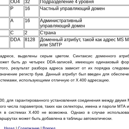
OU4
32
Подразделение 4 уровня
P
16
Частный управляющий домен
A
16
Административный
управляющий домен
C
2
Страна
DDA
8128
Доменный атрибут, такой как адрес MS M
или SMTP
 адресе, выделены серым цветом. Синтаксис доменного атри
 может быть до четырех DDA-записей, имеющих одинаковый фо
ого, результат разбора адреса зависит от их порядка следова
 значение регистр букв. Данный атрибут был введен для обеспеч
истемами, использующими отличную от X.400 адресацию.
400, для гарантированного установления соединения между двумя
ого числа параметров, таких как селекторы, имена и пароли MTA и 
я в системах X.400 не возможна. Однако в случае использов
аршрутах может быть добавлена в таблицы автоматически.
Назад
|
Содержание
|
Вперед