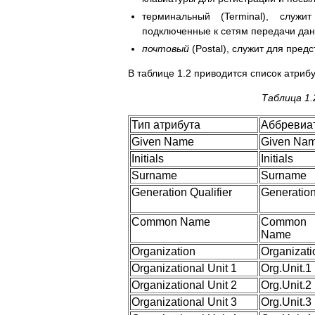
терминальный (Terminal), служи
подключенные к сетям передачи дан
почтовый
(Postal), служит для пред
В таблице 1.2 приводится список атриб
Таблица 1.
Тип атрибута
Аббревиа
Given Name
Given Na
Initials
Initials
Surname
Surname
Generation Qualifier
Generatio
Common Name
Common
Name
Organization
Organizati
Organizational Unit 1
Org.Unit.1
Organizational Unit 2
Org.Unit.2
Organizational Unit 3
Org.Unit.3