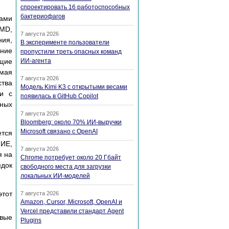
спроектировать 16 работоспособных
бактериофагов
ами
RMD,
7 августа 2026
ия,
В эксперименте пользователи
ение
пропустили треть опасных команд
ющие
ИИ-агента
ямая
7 августа 2026
ства
Модель Kimi K3 с открытыми весами
ти с
появилась в GitHub Copilot
нных
7 августа 2026
Bloomberg: около 70% ИИ-выручки
Microsoft связано с OpenAI
ется
НИЕ,
7 августа 2026
я на
Chrome потребует около 20 Гбайт
ядок
свободного места для загрузки
локальных ИИ-моделей
этот
7 августа 2026
Amazon, Cursor, Microsoft, OpenAI и
Vercel представили стандарт Agent
вые
Plugins