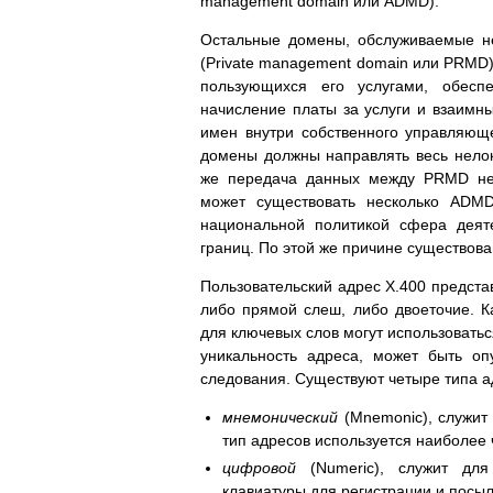
management domain или ADMD).
Остальные домены, обслуживаемые н
(Private management domain или PRMD)
пользующихся его услугами, обеспе
начисление платы за услуги и взаим
имен внутри собственного управляющ
домены должны направлять весь нело
же передача данных между PRMD не к
может существовать несколько ADMD
национальной политикой сфера деят
границ. По этой же причине существо
Пользовательский адрес X.400 предста
либо прямой слеш, либо двоеточие.
для ключевых слов могут использоватьс
уникальность адреса, может быть о
следования. Существуют четыре типа а
мнемонический
(Mnemonic), служит 
тип адресов используется наиболее 
цифровой
(Numeric), служит для
клавиатуры для регистрации и посы