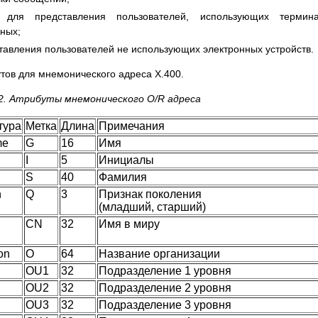
т для представления пользователей, использующих термина
ных;
ставления пользователей не использующих электронных устройств.
утов для мнемонического адреса X.400.
2. Атрибуты мнемонического O/R адреса
тура
Метка
Длина
Примечания
me
G
16
Имя
I
5
Инициалы
S
40
Фамилия
n
Q
3
Признак поколения
(младший, старший)
CN
32
Имя в миру
on
O
64
Название организации
OU1
32
Подразделение 1 уровня
OU2
32
Подразделение 2 уровня
OU3
32
Подразделение 3 уровня