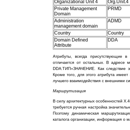
Organizational Unit 4
Org.Unit.4
Private Management
PRMD
Domain
Administration
ADMD
management domain
Country
Country
Domain Defined
DDA
Attribute
Атрибуты, всегда присутствующие в
отличается от остальных. В адресе
DDA:ТИП=ЗНАЧЕНИЕ. Как следствие эт
Кроме того, для этого атрибута имеет
лучшего взаимодействия с внешними с
Маршрутизация
В силу архитектурных особенностей X.
требуется ручная настройка значительн
Поэтому динамическая маршрутизаци
каталога организации, информация о м