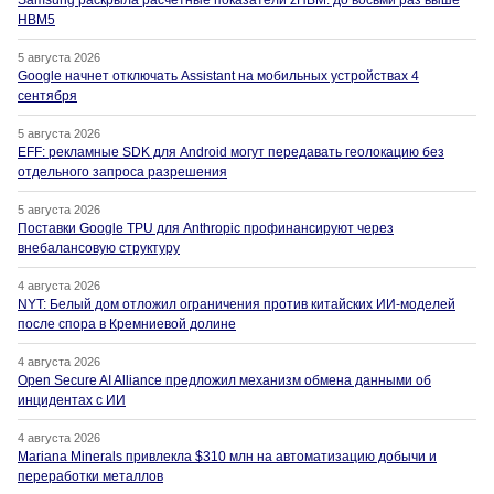
Samsung раскрыла расчётные показатели zHBM: до восьми раз выше
HBM5
5 августа 2026
Google начнет отключать Assistant на мобильных устройствах 4
сентября
5 августа 2026
EFF: рекламные SDK для Android могут передавать геолокацию без
отдельного запроса разрешения
5 августа 2026
Поставки Google TPU для Anthropic профинансируют через
внебалансовую структуру
4 августа 2026
NYT: Белый дом отложил ограничения против китайских ИИ-моделей
после спора в Кремниевой долине
4 августа 2026
Open Secure AI Alliance предложил механизм обмена данными об
инцидентах с ИИ
4 августа 2026
Mariana Minerals привлекла $310 млн на автоматизацию добычи и
переработки металлов