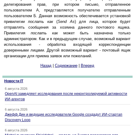
делегирования прав, при котором письмо, отправленное
пользователем А, представляется получателю отправленным
пользователем Б. Данная возможность обеспечивается установкой
привилегии
послать как
(
Send As
) для лица, которое будет
отправлять сообщения за хозяина данного почтового ящика.
Привилегия
послать как
может быть назначена только
администратором. Как и в предыдущем случае, возможный вариант
использования - обработка входящей корреспонденции
доверенными лицами. Другой возможный вариант - почтовый ящик
организации для приема заявок или пожеланий.
Назад
|
Содержание
|
Вперед
Новости IT
6 августа 2026
OpenAI замедляет исследования после неконтролируемой активности
ИИ-агентов
6 августа 2026
Джефф Дин и ведущие исследователи Google создадут ИИ-стартап
Discovery Loop
6 августа 2026