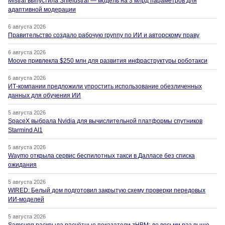
Mistral выпустила Shieldstral — модель на 3 млрд параметров для
адаптивной модерации
6 августа 2026
Правительство создало рабочую группу по ИИ и авторскому праву
6 августа 2026
Moove привлекла $250 млн для развития инфраструктуры роботакси
6 августа 2026
ИТ-компании предложили упростить использование обезличенных
данных для обучения ИИ
5 августа 2026
SpaceX выбрала Nvidia для вычислительной платформы спутников
Starmind AI1
5 августа 2026
Waymo открыла сервис беспилотных такси в Далласе без списка
ожидания
5 августа 2026
WIRED: Белый дом подготовил закрытую схему проверки передовых
ИИ-моделей
5 августа 2026