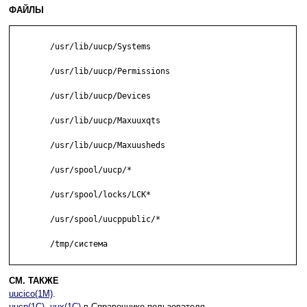
ФАЙЛЫ
	/usr/lib/uucp/Systems

	/usr/lib/uucp/Permissions

	/usr/lib/uucp/Devices

	/usr/lib/uucp/Maxuuxqts

	/usr/lib/uucp/Maxuusheds

	/usr/spool/uucp/*

	/usr/spool/locks/LCK*

	/usr/spool/uucppublic/*

	/tmp/система

СМ. ТАКЖЕ
uucico(1M)
.
uucp(1C)
,
uux(1C)
в Справочнике пользователя.