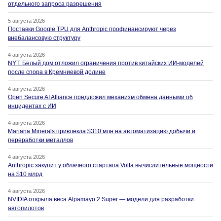
отдельного запроса разрешения
5 августа 2026
Поставки Google TPU для Anthropic профинансируют через
внебалансовую структуру
4 августа 2026
NYT: Белый дом отложил ограничения против китайских ИИ-моделей
после спора в Кремниевой долине
4 августа 2026
Open Secure AI Alliance предложил механизм обмена данными об
инцидентах с ИИ
4 августа 2026
Mariana Minerals привлекла $310 млн на автоматизацию добычи и
переработки металлов
4 августа 2026
Anthropic закупит у облачного стартапа Volta вычислительные мощности
на $10 млрд
4 августа 2026
NVIDIA открыла веса Alpamayo 2 Super — модели для разработки
автопилотов