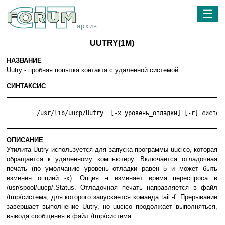
☰
архив
UUTRY(1M)
НАЗВАНИЕ
Uutry - пробная попытка контакта с удаленной системой
СИНТАКСИС
	/usr/lib/uucp/Uutry  [-x уровень_отладки] [-r] система

ОПИСАНИЕ
Утилита Uutry используется для запуска программы uucico, которая
обращается к удаленному компьютеру. Включается отладочная
печать (по умолчанию уровень_отладки равен 5 и может быть
изменен опцией -x). Опция -r изменяет время переспроса в
/usr/spool/uucp/.Status. Отладочная печать направляется в файл
/tmp/система, для которого запускается команда tail -f. Прерывание
завершает выполнение Uutry, но uucico продолжает выполняться,
выводя сообщения в файл /tmp/система.