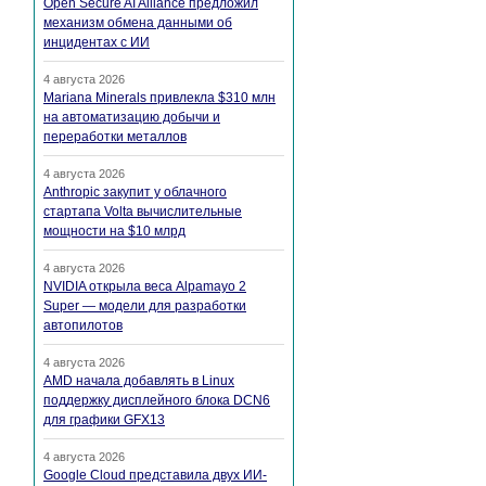
Open Secure AI Alliance предложил
механизм обмена данными об
инцидентах с ИИ
4 августа 2026
Mariana Minerals привлекла $310 млн
на автоматизацию добычи и
переработки металлов
4 августа 2026
Anthropic закупит у облачного
стартапа Volta вычислительные
мощности на $10 млрд
4 августа 2026
NVIDIA открыла веса Alpamayo 2
Super — модели для разработки
автопилотов
4 августа 2026
AMD начала добавлять в Linux
поддержку дисплейного блока DCN6
для графики GFX13
4 августа 2026
Google Cloud представила двух ИИ-