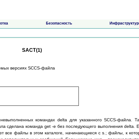
отка
Безопасность
Инфраструктур
SACT(1)
уемых версиях SCCS-файла
невыполненных командах delta для указанного SCCS-файла. Т
ыла сделана команда get -e без последующего выполнения delta. 
ает все файлы в этом каталоге, начинающиеся с s.; файлы, к кот