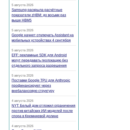
5 августа 2026
Samsung раскрыла расчётные
показатели zHBM: до восьми раз
выше HBM5
5 августа 2026
Google начнет отключать Assistant на
мобильных устройствах 4 сентября
5 августа 2026
EFF: рекламные SDK для Android
могут передавать геолокацию без
отдельного запроса разрешения
5 августа 2026
Поставки Google TPU для Anthropic
профинансируют через
внебалансовую структуру
4 августа 2026
NYT: Белый дом отложил ограничения
против китайских ИИ-моделей после
спора в Кремниевой долине
4 августа 2026