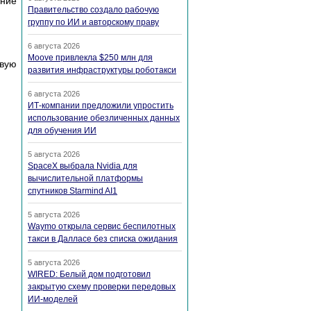
ение
Правительство создало рабочую
группу по ИИ и авторскому праву
6 августа 2026
Moove привлекла $250 млн для
вую
развития инфраструктуры роботакси
6 августа 2026
ИТ-компании предложили упростить
использование обезличенных данных
для обучения ИИ
5 августа 2026
SpaceX выбрала Nvidia для
вычислительной платформы
спутников Starmind AI1
5 августа 2026
Waymo открыла сервис беспилотных
такси в Далласе без списка ожидания
5 августа 2026
WIRED: Белый дом подготовил
закрытую схему проверки передовых
ИИ-моделей