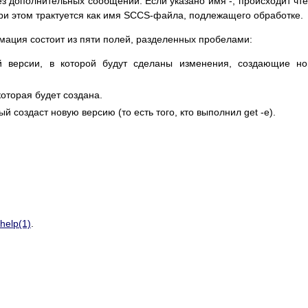
ез дополнительных сообщений. Если указано имя -, происходит чт
при этом трактуется как имя SCCS-файла, подлежащего обработке.
ация состоит из пяти полей, разделенных пробелами:
 версии, в которой будут сделаны изменения, создающие но
оторая будет создана.
й создаст новую версию (то есть того, кто выполнил get -e).
help(1)
.