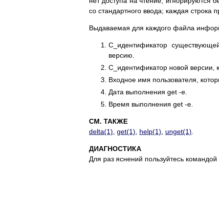
нет доступа на чтение, игнорируются б
со стандартного ввода; каждая строка 
Выдаваемая для каждого файла информ
С_идентификатор существующей
версию.
С_идентификатор новой версии, к
Входное имя пользователя, которы
Дата выполнения get -e.
Время выполнения get -e.
СМ. ТАКЖЕ
delta(1)
,
get(1)
,
help(1)
,
unget(1)
.
ДИАГНОСТИКА
Для раз яснений пользуйтесь командой