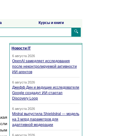
а
Курсы и книги
🔍
Новости IT
6 августа 2026
OpenAI замедляет исследования
после неконтролируемой активности
ИИ-агентов
6 августа 2026
Джефф Дин и ведущие исследователи
Google создадут ИИ-стартап
Discovery Loop
6 августа 2026
Mistral выпустила Shieldstral — модель
акая
на 3 млрд параметров для
Если
адаптивной модерации
орым
6 августа 2026