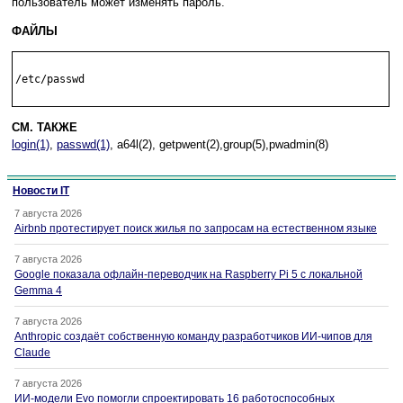
пoльзoвaтeль мoжeт измeнять пapoль.
ФАЙЛЫ
/etc/passwd

СМ. ТАКЖЕ
login(1)
,
passwd(1)
, a64l(2), getpwent(2),group(5),pwadmin(8)
Новости IT
7 августа 2026
Airbnb протестирует поиск жилья по запросам на естественном языке
7 августа 2026
Google показала офлайн-переводчик на Raspberry Pi 5 с локальной
Gemma 4
7 августа 2026
Anthropic создаёт собственную команду разработчиков ИИ-чипов для
Claude
7 августа 2026
ИИ-модели Evo помогли спроектировать 16 работоспособных