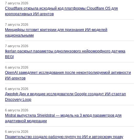
7 августа 2026
Cloudflare открыла исходный код платформы Cloudflare OS для
корпоративных ИИ-агентов
7 августа 2026
Минцифры готовит критерии для признания ИИ-моделей
национальными
7 августа 2026
Ikerlan раскрыл параметры однолинзового нейроморфного датчика
BEGI
6 августа 2026
OpenAI замедляет исследования после неконтролируемой активности
ИИ-агентов
6 августа 2026
Джефф Дин и ведущие исследователи Google создадут ИИ-стартап
Discovery Loop
6 августа 2026
Mistral выпустила Shieldstral — модель на 3 млрд параметров для
адаптивной модерации
6 августа 2026
Правительство создало рабочую группу по ИИ и авторскому праву