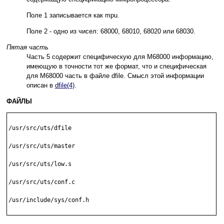
Поле 1 записывается как mpu.
Поле 2 - одно из чисел: 68000, 68010, 68020 или 68030.
Пятая часть
Часть 5 содержит специфическую для M68000 информацию,
имеющую в точности тот же формат, что и специфическая
для M68000 часть в файле dfile. Смысл этой информации
описан в
dfile(4)
.
ФАЙЛЫ
/usr/src/uts/dfile

/usr/src/uts/master

/usr/src/uts/low.s

/usr/src/uts/conf.c

/usr/include/sys/conf.h
