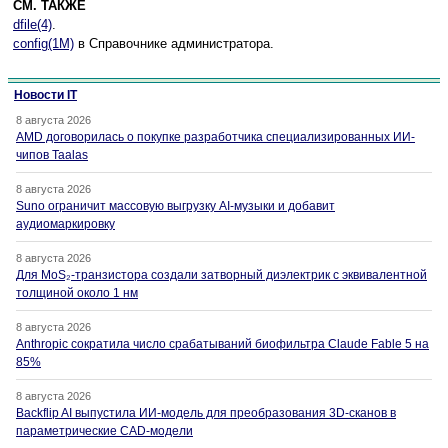
СМ. ТАКЖЕ
dfile(4)
.
config(1M)
в Справочнике администратора.
Новости IT
8 августа 2026
AMD договорилась о покупке разработчика специализированных ИИ-
чипов Taalas
8 августа 2026
Suno ограничит массовую выгрузку AI-музыки и добавит
аудиомаркировку
8 августа 2026
Для MoS₂-транзистора создали затворный диэлектрик с эквивалентной
толщиной около 1 нм
8 августа 2026
Anthropic сократила число срабатываний биофильтра Claude Fable 5 на
85%
8 августа 2026
Backflip AI выпустила ИИ-модель для преобразования 3D-сканов в
параметрические CAD-модели