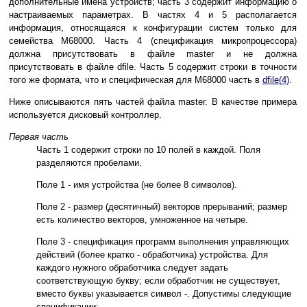
дополнительные имена устройств; часть 3 содержит информацию о
настраиваемых параметрах. В частях 4 и 5 располагается
информация, относящаяся к конфигурации систем только для
семейства M68000. Часть 4 (спецификация микропроцессора)
должна присутствовать в файле master и не должна
присутствовать в файле dfile. Часть 5 содержит строки в точности
того же формата, что и специфическая для M68000 часть в
dfile(4)
.
Ниже описываются пять частей файла master. В качестве примера
используется дисковый контроллер.
Первая часть
Часть 1 содержит строки по 10 полей в каждой. Поля
разделяются пробелами.
Поле 1 - имя устройства (не более 8 символов).
Поле 2 - размер (десятичный) векторов прерываний; размер
есть количество векторов, умноженное на четыре.
Поле 3 - спецификация программ выполнения управляющих
действий (более кратко - обработчика) устройства. Для
каждого нужного обработчика следует задать
соответствующую букву; если обработчик не существует,
вместо буквы указывается символ -. Допустимы следующие
спецификации: