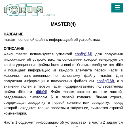
☰
архив
MASTER(4)
НАЗВАНИЕ
master - основной файл с информацией об устройствах
ОПИСАНИЕ
Файл master используется утилитой
config(1M)
для получения
информации об устройствах, на основаниии которой генерируются
конфигурационные файлы low.s и conf.c. Утилита config читает dfile
и помещает информацию из каждого элемента первой части в
массивы, заготовленные по основному файлу master. Для
получения информации о получаемых файлах см.
config(1M)
, а о
значении полей в первой части поддерживаемого пользователем
файла dfile см.
dfile(4)
. Файл master состоит из пяти частей,
разделенных символом $ в первой колонке. Любая строка,
содержащая звездочку в первой колонке или звездочку, перед
которой находятся только пробелы и табуляции, считается строкой
комментария.
Часть 1 содержит информацию об устройствах; в части 2 задаются