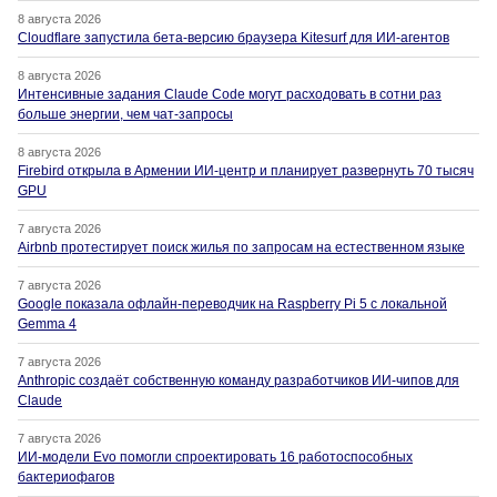
8 августа 2026
Cloudflare запустила бета-версию браузера Kitesurf для ИИ-агентов
8 августа 2026
Интенсивные задания Claude Code могут расходовать в сотни раз
больше энергии, чем чат-запросы
8 августа 2026
Firebird открыла в Армении ИИ-центр и планирует развернуть 70 тысяч
GPU
7 августа 2026
Airbnb протестирует поиск жилья по запросам на естественном языке
7 августа 2026
Google показала офлайн-переводчик на Raspberry Pi 5 с локальной
Gemma 4
7 августа 2026
Anthropic создаёт собственную команду разработчиков ИИ-чипов для
Claude
7 августа 2026
ИИ-модели Evo помогли спроектировать 16 работоспособных
бактериофагов