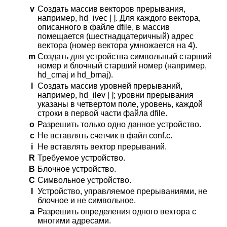
v
Создать массив векторов прерывания,
например, hd_ivec [ ]. Для каждого вектора,
описанного в файле dfile, в массив
помещается (шестнадцатеричный) адрес
вектора (номер вектора умножается на 4).
m
Создать для устройства символьный старший
номер и блочный старший номер (например,
hd_cmaj и hd_bmaj).
l
Создать массив уровней прерываний,
например, hd_ilev [ ]; уровни прерывания
указаны в четвертом поле, уровень, каждой
строки в первой части файла dfile.
o
Разрешить только одно данное устройство.
c
Не вставлять счетчик в файл conf.c.
i
Не вставлять вектор прерываний.
R
Требуемое устройство.
B
Блочное устройство.
C
Символьное устройство.
I
Устройство, управляемое прерываниями, не
блочное и не символьное.
a
Разрешить определения одного вектора с
многими адресами.