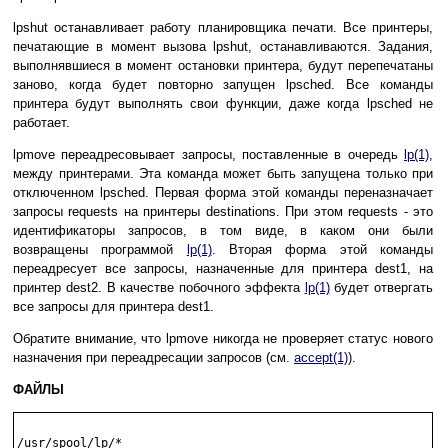
lpshut останавливает работу планировщика печати. Все принтеры,
печатающие в момент вызова lpshut, останавливаются. Задания,
выполнявшиеся в момент остановки принтера, будут перепечатаны
заново, когда будет повторно запущен lpsched. Все команды
принтера будут выполнять свои функции, даже когда lpsched не
работает.
lpmove переадресовывает запросы, поставленные в очередь
lp(1)
,
между принтерами. Эта команда может быть запущена только при
отключенном lpsched. Первая форма этой команды переназначает
запросы requests на принтеры destinations. При этом requests - это
идентификаторы запросов, в том виде, в каком они были
возвращены программой
lp(1)
. Вторая форма этой команды
переадресует все запросы, назначенные для принтера dest1, на
принтер dest2. В качестве побочного эффекта
lp(1)
будет отвергать
все запросы для принтера dest1.
Обратите внимание, что lpmove никогда не проверяет статус нового
назначения при переадресации запросов (см.
accept(1)
).
ФАЙЛЫ
/usr/spool/lp/*
