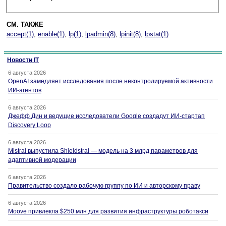
СМ. ТАКЖЕ
accept(1)
,
enable(1)
,
lp(1)
,
lpadmin(8)
,
lpinit(8)
,
lpstat(1)
Новости IT
6 августа 2026
OpenAI замедляет исследования после неконтролируемой активности
ИИ-агентов
6 августа 2026
Джефф Дин и ведущие исследователи Google создадут ИИ-стартап
Discovery Loop
6 августа 2026
Mistral выпустила Shieldstral — модель на 3 млрд параметров для
адаптивной модерации
6 августа 2026
Правительство создало рабочую группу по ИИ и авторскому праву
6 августа 2026
Moove привлекла $250 млн для развития инфраструктуры роботакси