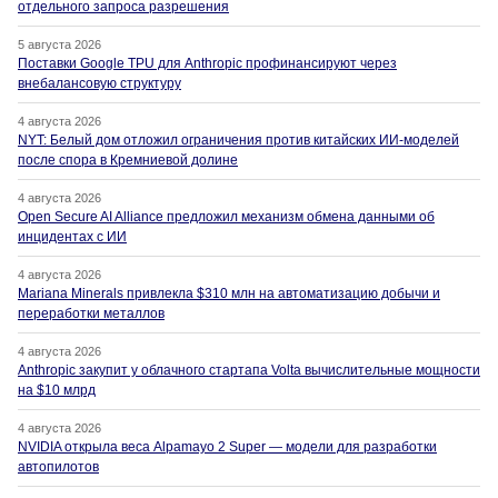
отдельного запроса разрешения
5 августа 2026
Поставки Google TPU для Anthropic профинансируют через
внебалансовую структуру
4 августа 2026
NYT: Белый дом отложил ограничения против китайских ИИ-моделей
после спора в Кремниевой долине
4 августа 2026
Open Secure AI Alliance предложил механизм обмена данными об
инцидентах с ИИ
4 августа 2026
Mariana Minerals привлекла $310 млн на автоматизацию добычи и
переработки металлов
4 августа 2026
Anthropic закупит у облачного стартапа Volta вычислительные мощности
на $10 млрд
4 августа 2026
NVIDIA открыла веса Alpamayo 2 Super — модели для разработки
автопилотов