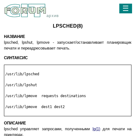
☰
архив
LPSCHED(8)
НАЗВАНИЕ
lpsched, lpshut, lpmove - запускает/останавливает планировщик
печати и переадресовывает печать.
СИНТАКСИС
/usr/lib/lpsched

/usr/lib/lpshut

/usr/lib/lpmove  requests destinations

/usr/lib/lpmove  dest1 dest2

ОПИСАНИЕ
lpsched управляет запросами, полученными
lp(1)
для печати на
принтерах.