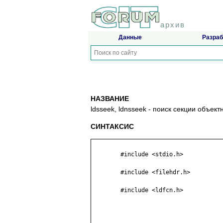
архив
Данные
Разраб
НАЗВАНИЕ
ldsseek, ldnsseek - поиск секции объе
СИНТАКСИС
	#include <stdio.h>

	#include <filehdr.h>

	#include <ldfcn.h>
