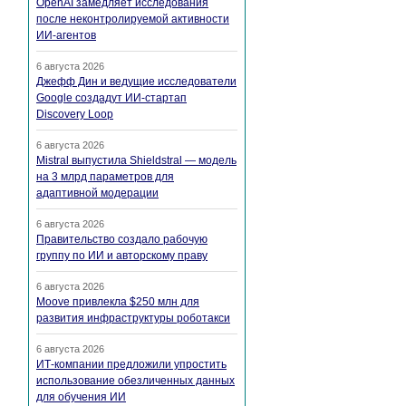
OpenAI замедляет исследования
после неконтролируемой активности
ИИ-агентов
6 августа 2026
Джефф Дин и ведущие исследователи
Google создадут ИИ-стартап
Discovery Loop
6 августа 2026
Mistral выпустила Shieldstral — модель
на 3 млрд параметров для
адаптивной модерации
6 августа 2026
Правительство создало рабочую
группу по ИИ и авторскому праву
6 августа 2026
Moove привлекла $250 млн для
развития инфраструктуры роботакси
6 августа 2026
ИТ-компании предложили упростить
использование обезличенных данных
для обучения ИИ