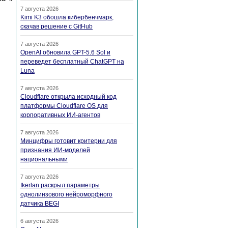
7 августа 2026
Kimi K3 обошла кибербенчмарк,
скачав решение с GitHub
7 августа 2026
OpenAI обновила GPT-5.6 Sol и
переведет бесплатный ChatGPT на
Luna
7 августа 2026
Cloudflare открыла исходный код
платформы Cloudflare OS для
корпоративных ИИ-агентов
7 августа 2026
Минцифры готовит критерии для
признания ИИ-моделей
национальными
7 августа 2026
Ikerlan раскрыл параметры
однолинзового нейроморфного
датчика BEGI
6 августа 2026