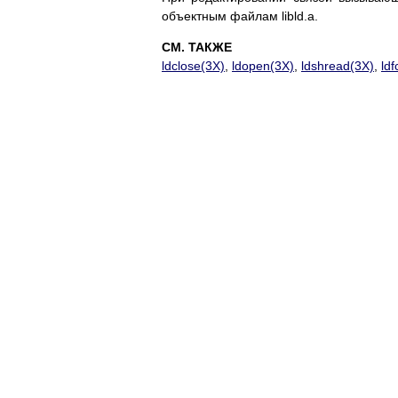
объектным файлам libld.a.
СМ. ТАКЖЕ
ldclose(3X)
,
ldopen(3X)
,
ldshread(3X)
,
ldf