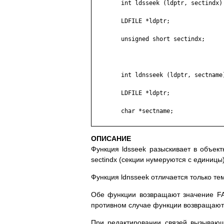
	int ldsseek (ldptr, sectindx)

	LDFILE *ldptr;

	unsigned short sectindx;

	int ldnsseek (ldptr, sectname)

	LDFILE *ldptr;

	char *sectname;

ОПИСАНИЕ
Функция ldsseek разыскивает в объек
sectindx (секции нумеруются с единицы)
Функция ldnsseek отличается только те
Обе функции возвращают значение FA
противном случае функции возвращаю
При редактировании связей вызывающ