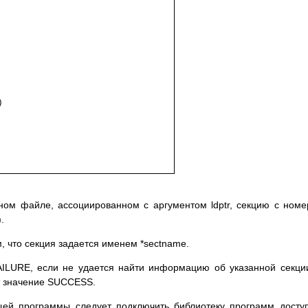
тном файле, ассоциированном с аргументом ldptr, секцию с ном
.
м, что секция задается именем *sectname.
ILURE, если не удается найти информацию об указанной секци
т значение SUCCESS.
ей программы следует подключить библиотеку программ досту