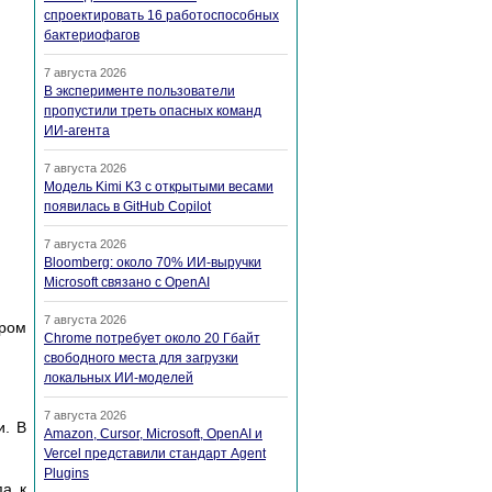
спроектировать 16 работоспособных
бактериофагов
7 августа 2026
В эксперименте пользователи
пропустили треть опасных команд
ИИ-агента
7 августа 2026
Модель Kimi K3 с открытыми весами
появилась в GitHub Copilot
7 августа 2026
Bloomberg: около 70% ИИ-выручки
Microsoft связано с OpenAI
7 августа 2026
ером
Chrome потребует около 20 Гбайт
свободного места для загрузки
локальных ИИ-моделей
7 августа 2026
и. В
Amazon, Cursor, Microsoft, OpenAI и
Vercel представили стандарт Agent
Plugins
па к