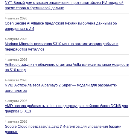
NYT: Белый дом отложил ограничения против китайских ИИ-моделей
после спора в Кремниевой долине
4 августа 2026
Open Secure AI Alliance предложил механизм обмена данными об
инцидентах с ИИ
4 августа 2026
Mariana Minerals привлекла $310 млн на автоматизацию добычи и
переработки металлов
4 августа 2026
Anthropic закупит у облачного стартапа Volta вычислительные мощности
на $10 млрд
4 августа 2026
NVIDIA открыла веса Alpamayo 2 Super — модели для разработки
автопилотов
4 августа 2026
AMD начала добавлять в Linux поддержку дисплейного блока DCN6 для
графики GFX13
4 августа 2026
Google Cloud представила двух ИИ-агентов для управления базами
данных