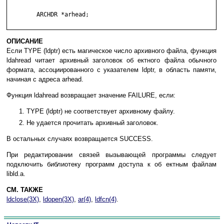
	ARCHDR *arhead;

ОПИСАНИЕ
Если TYPE (ldptr) есть магическое число архивного файла, функция
ldahread читает архивный заголовок об ектного файла обычного
формата, ассоциированного с указателем ldptr, в область памяти,
начиная с адреса arhead.
Функция ldahread возвращает значение FAILURE, если:
TYPE (ldptr) не соответствует архивному файлу.
Не удается прочитать архивный заголовок.
В остальных случаях возвращается SUCCESS.
При редактировании связей вызывающей программы следует
подключить библиотеку программ доступа к об ектным файлам
libld.a.
СМ. ТАКЖЕ
ldclose(3X)
,
ldopen(3X)
,
ar(4)
,
ldfcn(4)
.