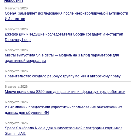
Новости IT
6 августа 2026
OpenAI замедляет исследования после неконтролируемой активности
ИИ-агентов
6 августа 2026
Джефф Дин и ведущие исследователи Google создадут ИИ-стартап
Discovery Loop
6 августа 2026
Mistral выпустила Shieldstral — модель на 3 млрд параметров для
адаптивной модерации
6 августа 2026
Правительство создало рабочую группу по ИИ и авторскому праву
6 августа 2026
Moove привлекла $250 млн для развития инфраструктуры роботакси
6 августа 2026
ИТ-компании предложили упростить использование обезличенных
данных для обучения ИИ
5 августа 2026
SpaceX выбрала Nvidia для вычислительной платформы спутников
Starmind AI1