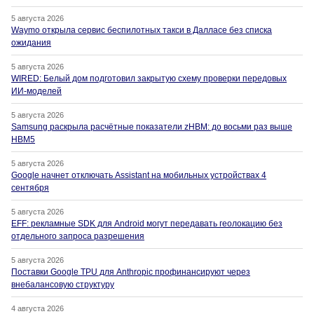
5 августа 2026
Waymo открыла сервис беспилотных такси в Далласе без списка
ожидания
5 августа 2026
WIRED: Белый дом подготовил закрытую схему проверки передовых
ИИ-моделей
5 августа 2026
Samsung раскрыла расчётные показатели zHBM: до восьми раз выше
HBM5
5 августа 2026
Google начнет отключать Assistant на мобильных устройствах 4
сентября
5 августа 2026
EFF: рекламные SDK для Android могут передавать геолокацию без
отдельного запроса разрешения
5 августа 2026
Поставки Google TPU для Anthropic профинансируют через
внебалансовую структуру
4 августа 2026