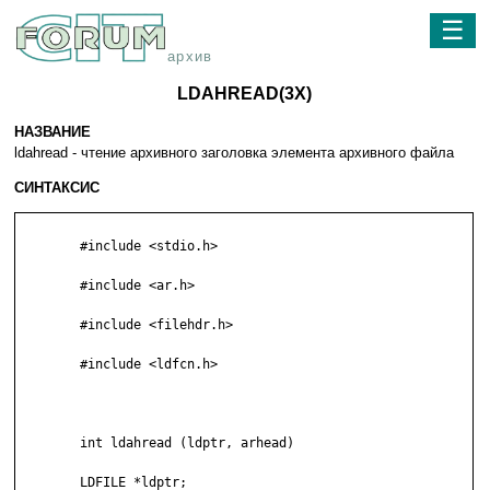
☰
архив
LDAHREAD(3X)
НАЗВАНИЕ
ldahread - чтение архивного заголовка элемента архивного файла
СИНТАКСИС
	#include <stdio.h>

	#include <ar.h>

	#include <filehdr.h>

	#include <ldfcn.h>

	int ldahread (ldptr, arhead)

	LDFILE *ldptr;
