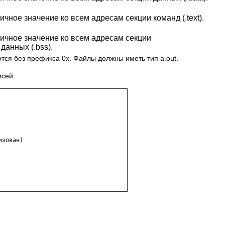
чное значение ко всем адресам секции команд (.text).
ичное значение ко всем адресам секции
анных (.bss).
ся без префикса 0x. Файлы должны иметь тип a.out.
сей:
зован)
