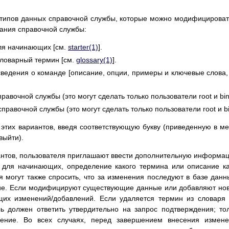
типов данных справочной службы, которые можно модифицироват
вания справочной службы:
я начинающих [см.
starter(1)
].
словарный термин [см.
glossary(1)
].
сведения о команде [описание, опции, примеры и ключевые слова,
равочной службы (это могут сделать только пользователи root и bin
правочной службы (это могут сделать только пользователи root и bi
этих вариантов, введя соответствующую букву (приведенную в м
 выйти).
антов, пользователя приглашают ввести дополнительную информа
для начинающих, определение какого термина или описание к
 могут также спросить, что за изменения последуют в базе данн
ие. Если модифицируют существующие данные или добавляют но
щих изменений/добавлений. Если удаляется термин из словаря
ь должен ответить утвердительно на запрос подтверждения; то
ление. Во всех случаях, перед завершением внесения измен