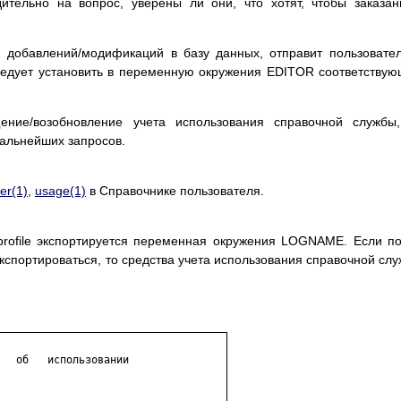
дительно на вопрос, уверены ли они, что хотят, чтобы заказа
 добавлений/модификаций в базу данных, отправит пользовате
следует установить в переменную окружения EDITOR соответству
ение/возобновление учета использования справочной службы
альнейших запросов.
ter(1)
,
usage(1)
в Справочнике пользователя.
/profile экспортируется переменная окружения LOGNAME. Если п
кспортироваться, то средства учета использования справочной сл
  об   использовании
