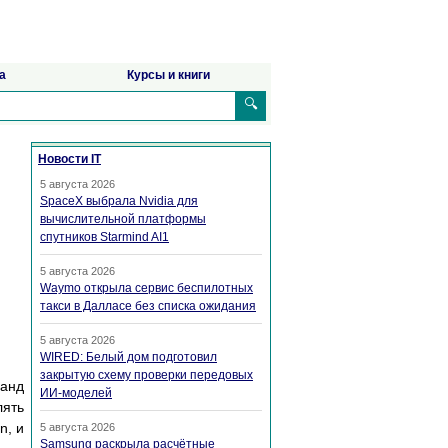
а
Курсы и книги
🔍
Новости IT
5 августа 2026
SpaceX выбрала Nvidia для
вычислительной платформы
спутников Starmind AI1
5 августа 2026
Waymo открыла сервис беспилотных
такси в Далласе без списка ожидания
5 августа 2026
WIRED: Белый дом подготовил
закрытую схему проверки передовых
манд
ИИ-моделей
лять
n, и
5 августа 2026
Samsung раскрыла расчётные