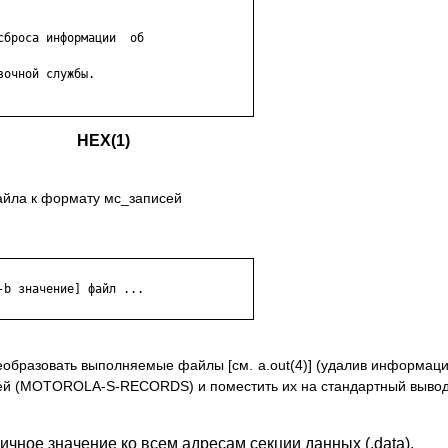
броса информации  об

очной службы.

HEX(1)
айла к формату мс_записей
b значение] файл ...

реобразовать выполняемые файлы [см. a.out(4)] (удалив информац
сей (MOTOROLA-S-RECORDS) и поместить их на стандартный вывод
чное значение ко всем адресам секции данных (.data).