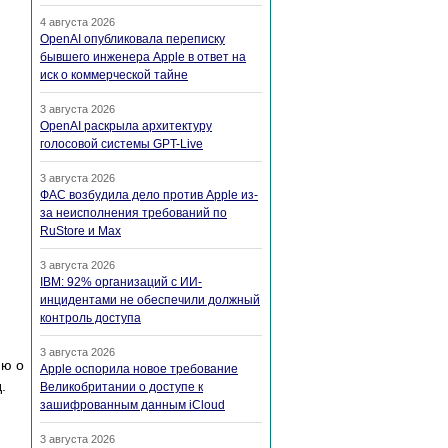
4 августа 2026
OpenAI опубликовала переписку
бывшего инженера Apple в ответ на
иск о коммерческой тайне
3 августа 2026
OpenAI раскрыла архитектуру
голосовой системы GPT-Live
3 августа 2026
ФАС возбудила дело против Apple из-
за неисполнения требований по
RuStore и Max
3 августа 2026
IBM: 92% организаций с ИИ-
инцидентами не обеспечили должный
контроль доступа
3 августа 2026
ию о
Apple оспорила новое требование
.
Великобритании о доступе к
зашифрованным данным iCloud
3 августа 2026