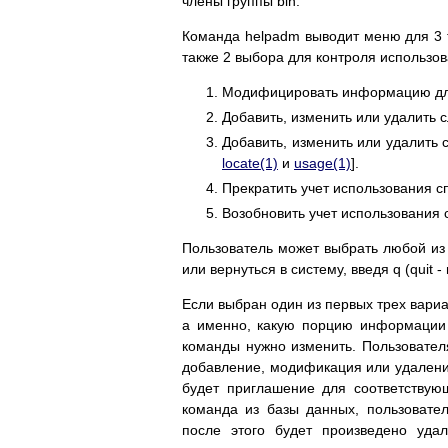
члены группы bin.
Команда helpadm выводит меню для 3 
также 2 выбора для контроля использо
Модифицировать информацию дл
Добавить, изменить или удалить 
Добавить, изменить или удалить 
locate(1)
и
usage(1)
].
Прекратить учет использования сп
Возобновить учет использования с
Пользователь может выбрать любой из 
или вернуться в систему, введя q (quit -
Если выбран один из первых трех вари
а именно, какую порцию информации 
команды нужно изменить. Пользователя
добавление, модификация или удален
будет приглашение для соответствую
команда из базы данных, пользовател
после этого будет произведено уда