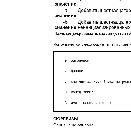
значение
-t
Добавить шестнадцатери
значение
-b
Добавить шестнадцатер
значение
неинициализированных д
Шестнадцатеричные значения указывают
Используются следующие типы мс_запи
     0  заголовок

     2  данные

     5  счетчик записей (пока не реали
     8  конец записи

     A  имя (только опция -s)

СЮРПРИЗЫ
Опция -s не описана.