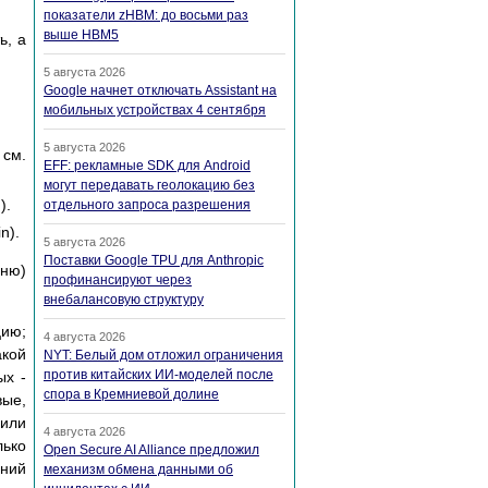
показатели zHBM: до восьми раз
выше HBM5
ь, а
5 августа 2026
Google начнет отключать Assistant на
мобильных устройствах 4 сентября
5 августа 2026
 см.
EFF: рекламные SDK для Android
могут передавать геолокацию без
).
отдельного запроса разрешения
n).
5 августа 2026
Поставки Google TPU для Anthropic
еню)
профинансируют через
внебалансовую структуру
цию;
4 августа 2026
акой
NYT: Белый дом отложил ограничения
против китайских ИИ-моделей после
ых -
спора в Кремниевой долине
вые,
 или
4 августа 2026
лько
Open Secure AI Alliance предложил
ений
механизм обмена данными об