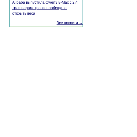
Alibaba выпустила Qwen3.8-Max с 2,4
трлн параметров и пообещала
открыть веса
Все новости →