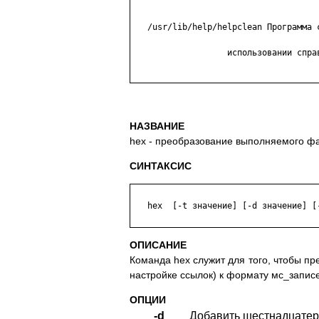
   /usr/lib/help/helpclean Программа с
                   использовании справ
НАЗВАНИЕ
hex - преобразование выполняемого ф
СИНТАКСИС
   hex  [-t значение] [-d значение] [-
ОПИСАНИЕ
Команда hex служит для того, чтобы п
настройке ссылок) к формату мс_запи
ОПЦИИ
-d
Добавить шестнадцатери