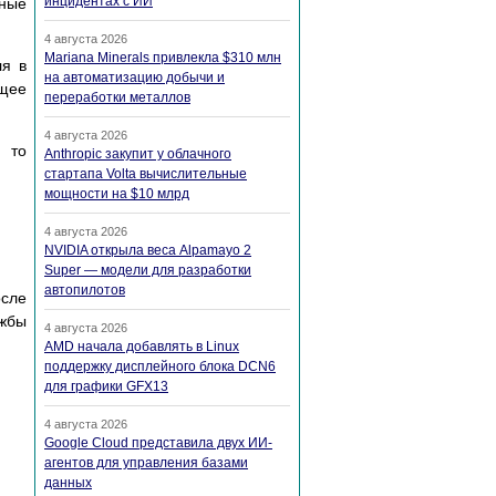
инцидентах с ИИ
нные
4 августа 2026
Mariana Minerals привлекла $310 млн
ля в
на автоматизацию добычи и
ющее
переработки металлов
4 августа 2026
, то
Anthropic закупит у облачного
стартапа Volta вычислительные
мощности на $10 млрд
4 августа 2026
NVIDIA открыла веса Alpamayo 2
Super — модели для разработки
автопилотов
осле
ужбы
4 августа 2026
AMD начала добавлять в Linux
поддержку дисплейного блока DCN6
для графики GFX13
4 августа 2026
Google Cloud представила двух ИИ-
агентов для управления базами
данных