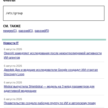
ФАЙЛЫ
 /etc/group

СМ. ТАКЖЕ
newgrp(1)
,
passwd(1)
,
passwd(5)
Новости IT
6 августа 2026
OpenAI замедляет исследования после неконтролируемой активности
ИИ-агентов
6 августа 2026
Джефф Дин и ведущие исследователи Google создадут ИИ-стартап
Discovery Loop
6 августа 2026
Mistral выпустила Shieldstral — модель на 3 млрд параметров для
адаптивной модерации
6 августа 2026
Правительство создало рабочую группу по ИИ и авторскому праву