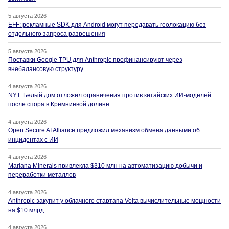
5 августа 2026
EFF: рекламные SDK для Android могут передавать геолокацию без
отдельного запроса разрешения
5 августа 2026
Поставки Google TPU для Anthropic профинансируют через
внебалансовую структуру
4 августа 2026
NYT: Белый дом отложил ограничения против китайских ИИ-моделей
после спора в Кремниевой долине
4 августа 2026
Open Secure AI Alliance предложил механизм обмена данными об
инцидентах с ИИ
4 августа 2026
Mariana Minerals привлекла $310 млн на автоматизацию добычи и
переработки металлов
4 августа 2026
Anthropic закупит у облачного стартапа Volta вычислительные мощности
на $10 млрд
4 августа 2026