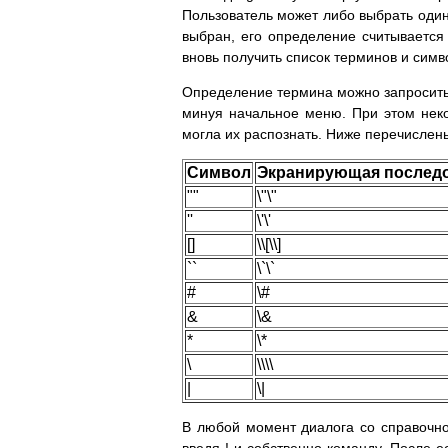
Пользователь может либо выбрать один и
выбран, его определение считывается
вновь получить список терминов и симв
Определение термина можно запросить
минуя начальное меню. При этом нек
могла их распознать. Ниже перечислен
Символ
Экранирующая послед
""
\"\"
''
\'\'
[]
\\[\\]
``
\`\`
#
\#
&
\&
*
\*
\
\\\\
|
\|
В любой момент диалога со справочно