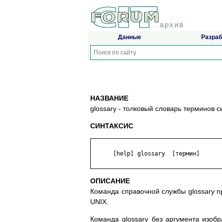
архив
Данные
Разраб
НАЗВАНИЕ
glossary - толковый словарь терминов 
СИНТАКСИС
      [help] glossary  [термин]

ОПИСАНИЕ
Команда справочной службы glossary п
UNIX.
Команда glossary без аргумента изоб