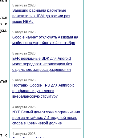
на в
5 августа 2026
Samsung раскрыла расчётные
показатели zHBM: до восьми раз
ался
выше HBM5
o и
[см.
5 августа 2026
Google начнет отключать Assistant на
мобильных устройствах 4 сентября
5 августа 2026
EFF: рекламные SDK для Android
могут передавать геолокацию без
отдельного запроса разрешения
5 августа 2026
атья
Поставки Google TPU для Anthropic
профинансируют через
внебалансовую структуру
4 августа 2026
NYT: Белый дом отложил ограничения
против китайских ИИ-моделей после
спора в Кремниевой долине
4 августа 2026
т с