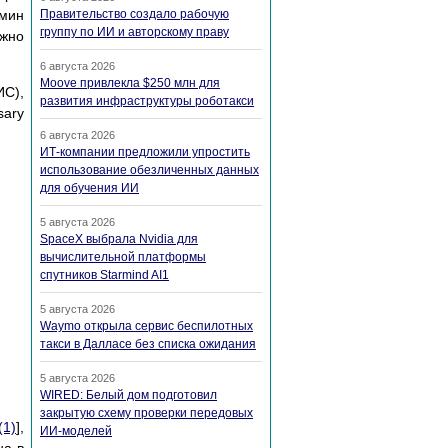
рмин
Правительство создало рабочую
группу по ИИ и авторскому праву
ожно
6 августа 2026
Moove привлекла $250 млн для
ИС),
развития инфраструктуры роботакси
sary
6 августа 2026
ИТ-компании предложили упростить
использование обезличенных данных
для обучения ИИ
5 августа 2026
SpaceX выбрала Nvidia для
вычислительной платформы
спутников Starmind AI1
5 августа 2026
Waymo открыла сервис беспилотных
такси в Далласе без списка ожидания
5 августа 2026
WIRED: Белый дом подготовил
закрытую схему проверки передовых
(1)
],
ИИ-моделей