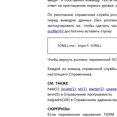
введя ! и собственно команду. После 
ответ на приглашение первого уровня;
По умолчанию справочная служба рол
перед выводом данных (без роллинг
экспортировать ее, чтобы сделать час
profile(4)
] достаточно вставить строку
     SCROLL=no; export SCROLL

Чтобы вернуть роллинг, переменной SC
Каждой из команд справочной службы (s
настоящего Справочника.
СМ. ТАКЖЕ
help(1),
locate(1)
,
sh(1)
,
starter(1)
,
usage
term(5) в Справочнике программиста.
helpadm(1M) в Справочнике администр
СЮРПРИЗЫ
Если переменная окружения TERM н