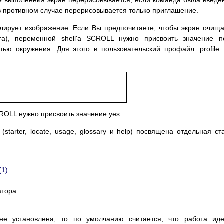
ее выполнения экран перерисовывается, если команда была введе
 в противном случае перерисовывается только приглашение.
лирует изображение. Если Вы предпочитаете, чтобы экран очищ
а), переменной shell'а SCROLL нужно присвоить значение n
тью окружения. Для этого в пользовательский профайл .profile 
ROLL нужно присвоить значение yes.
tarter, locate, usage, glossary и help) посвящена отдельная ст
(1)
.
атора.
е установлена, то по умолчанию считается, что работа иде