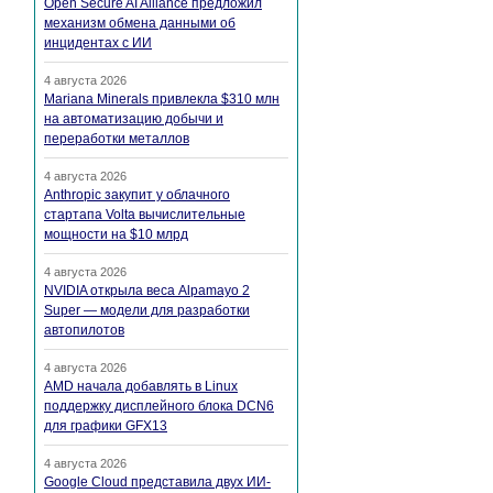
Open Secure AI Alliance предложил
механизм обмена данными об
инцидентах с ИИ
4 августа 2026
Mariana Minerals привлекла $310 млн
на автоматизацию добычи и
переработки металлов
4 августа 2026
Anthropic закупит у облачного
стартапа Volta вычислительные
мощности на $10 млрд
4 августа 2026
NVIDIA открыла веса Alpamayo 2
Super — модели для разработки
автопилотов
4 августа 2026
AMD начала добавлять в Linux
поддержку дисплейного блока DCN6
для графики GFX13
4 августа 2026
Google Cloud представила двух ИИ-