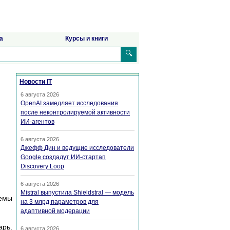
а
Курсы и книги
🔍
Новости IT
6 августа 2026
OpenAI замедляет исследования
после неконтролируемой активности
ИИ-агентов
6 августа 2026
Джефф Дин и ведущие исследователи
Google создадут ИИ-стартап
Discovery Loop
6 августа 2026
Mistral выпустила Shieldstral — модель
темы
на 3 млрд параметров для
адаптивной модерации
арь.
6 августа 2026