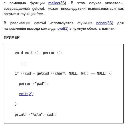
с помощью функции
malloc(3S)
. В этом случае указатель,
возвращаемый getcwd, может впоследствии использоваться как
аргумент функции free.
В реализации getcwd используется функция
popen(3S)
для
направления вывода команды
pwd(1)
в нужную область памяти.
ПРИМЕР
     void exit (), perror ();

        ...

     if ((cwd = getcwd ((char*) NULL, 64)) == NULL) {

       perror ("pwd");

exit(2)
;

     }

     printf ("%s\n", cwd);
