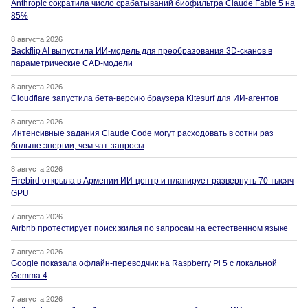
Anthropic сократила число срабатываний биофильтра Claude Fable 5 на
85%
8 августа 2026
Backflip AI выпустила ИИ-модель для преобразования 3D-сканов в
параметрические CAD-модели
8 августа 2026
Cloudflare запустила бета-версию браузера Kitesurf для ИИ-агентов
8 августа 2026
Интенсивные задания Claude Code могут расходовать в сотни раз
больше энергии, чем чат-запросы
8 августа 2026
Firebird открыла в Армении ИИ-центр и планирует развернуть 70 тысяч
GPU
7 августа 2026
Airbnb протестирует поиск жилья по запросам на естественном языке
7 августа 2026
Google показала офлайн-переводчик на Raspberry Pi 5 с локальной
Gemma 4
7 августа 2026