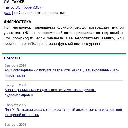
СМ. ТАКЖЕ
malloc(3C)
,
popen(3C)
.
pwd(1)
в Справочнике пользователя.
ДИАГНОСТИКА
При неудачном завершении функция getcwd возвращает пустой
указатель (NULL), а переменной errno присваивается код ошибки.
Это происходит, если значение size недостаточно велико, или
произошла ошибка при вызове функций нижнего уровня.
Новости IT
8 августа 2026
AMD договорилась о покупке разработчика специализированных ИИ-
чипов Taalas
8 августа 2026
Suno ограничит массовую выгрузку AI-музыки и добавит
аудиомаркировку
8 августа 2026
Для MoS₂-транзистора создали затворный диэлектрик с эквивалентной
толщиной около 1 нм
8 августа 2026