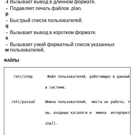
-l
Вызывает вывод в длинном формате.
-
Подавляет печать файлов .plan.
p
-
Быстрый список пользователей.
q
-
Вызывает вывод в коротком формате.
s
-
Вызывает узкий форматный список указанных
w
пользователей.
ФАЙЛЫ
    /etc/utmp       Файл пользователей, работающих в данный мо
                   в системе.

   /etc/passwd     Имена пользователей,  места их работы, теле
                   ны, входные каталоги и  имена  интерпретато
                   shell.
