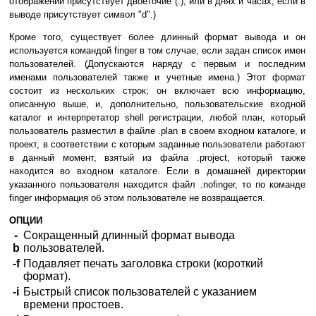
отображении присутствует двоеточие (:), или в днях и часах, если в
выводе присутствует символ "d".)
Кроме того, существует более длинный формат вывода и он
используется командой finger в том случае, если задан список имен
пользователей. (Допускаются наряду с первым и последним
именами пользователей также и учетные имена.) Этот формат
состоит из нескольких строк; он включает всю информацию,
описанную выше, и, дополнительно, пользовательские входной
каталог и интерпретатор shell регистрации, любой план, который
пользователь разместил в файле .plan в своем входном каталоге, и
проект, в соответствии с которым заданные пользователи работают
в данный момент, взятый из файла .project, который также
находится во входном каталоге. Если в домашней директории
указанного пользователя находится файл .nofinger, то по команде
finger информация об этом пользователе не возвращается.
ОПЦИИ
-
Сокращенный длинный формат вывода
b
пользователей.
-f
Подавляет печать заголовка строки (короткий
формат).
-i
Быстрый список пользователей с указанием
времени простоев.