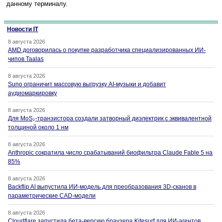
данному терминалу.
Новости IT
8 августа 2026
AMD договорилась о покупке разработчика специализированных ИИ-
чипов Taalas
8 августа 2026
Suno ограничит массовую выгрузку AI-музыки и добавит
аудиомаркировку
8 августа 2026
Для MoS₂-транзистора создали затворный диэлектрик с эквивалентной
толщиной около 1 нм
8 августа 2026
Anthropic сократила число срабатываний биофильтра Claude Fable 5 на
85%
8 августа 2026
Backflip AI выпустила ИИ-модель для преобразования 3D-сканов в
параметрические CAD-модели
8 августа 2026
Cloudflare запустила бета-версию браузера Kitesurf для ИИ-агентов