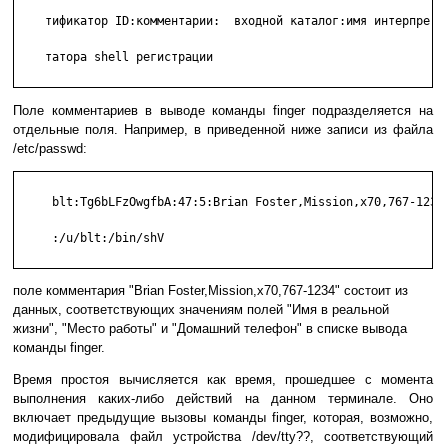
    тификатор ID:комментарии:  входной каталог:имя интерпре-

    татора shell регистрации

Поле комментариев в выводе команды finger подразделяется на
отдельные поля. Например, в приведенной ниже записи из файла
/etc/passwd:
     blt:Tg6bLFzOwgfbA:47:5:Brian Foster,Mission,x70,767-1234

     :/u/blt:/bin/shV

поле комментария "Brian Foster,Mission,x70,767-1234" состоит из
данных, соответствующих значениям полей "Имя в реальной
жизни", "Место работы" и "Домашний телефон" в списке вывода
команды finger.
Время простоя вычисляется как время, прошедшее с момента
выполнения каких-либо действий на данном терминале. Оно
включает предыдущие вызовы команды finger, которая, возможно,
модифицировала файл устройства /dev/tty??, соответствующий