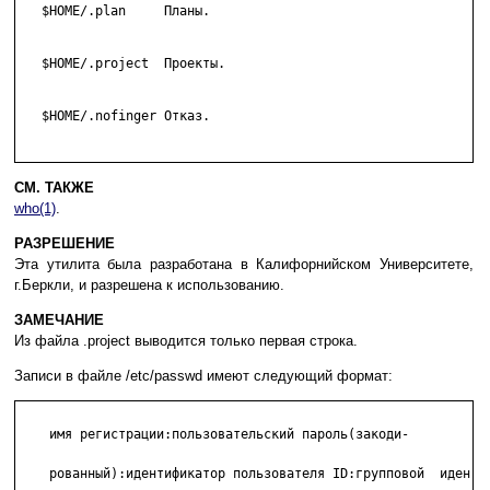
   $HOME/.plan     Планы.

   $HOME/.project  Проекты.

   $HOME/.nofinger Отказ.

СМ. ТАКЖЕ
who(1)
.
РАЗРЕШЕНИЕ
Эта утилита была разработана в Калифорнийском Университете,
г.Беркли, и разрешена к использованию.
ЗАМЕЧАНИЕ
Из файла .project выводится только первая строка.
Записи в файле /etc/passwd имеют следующий формат:
    имя регистрации:пользовательский пароль(закоди-

    рованный):идентификатор пользователя ID:групповой  иден-
