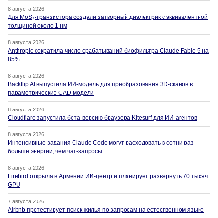
8 августа 2026
Для MoS₂-транзистора создали затворный диэлектрик с эквивалентной
толщиной около 1 нм
8 августа 2026
Anthropic сократила число срабатываний биофильтра Claude Fable 5 на
85%
8 августа 2026
Backflip AI выпустила ИИ-модель для преобразования 3D-сканов в
параметрические CAD-модели
8 августа 2026
Cloudflare запустила бета-версию браузера Kitesurf для ИИ-агентов
8 августа 2026
Интенсивные задания Claude Code могут расходовать в сотни раз
больше энергии, чем чат-запросы
8 августа 2026
Firebird открыла в Армении ИИ-центр и планирует развернуть 70 тысяч
GPU
7 августа 2026
Airbnb протестирует поиск жилья по запросам на естественном языке