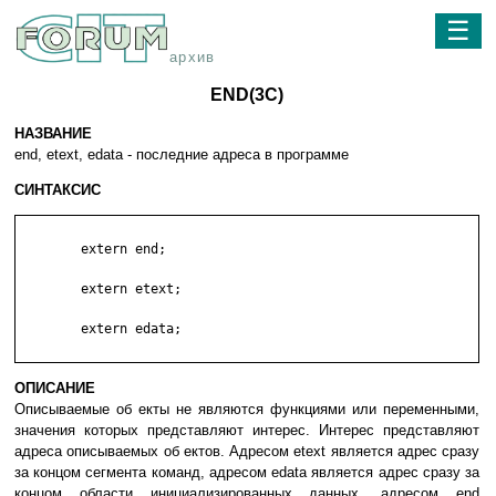
☰
архив
END(3C)
НАЗВАНИЕ
end, etext, edata - последние адреса в программе
СИНТАКСИС
	extern end;

	extern etext;

	extern edata;

ОПИСАНИЕ
Описываемые об екты не являются функциями или переменными,
значения которых представляют интерес. Интерес представляют
адреса описываемых об ектов. Адресом etext является адрес сразу
за концом сегмента команд, адресом edata является адрес сразу за
концом области инициализированных данных, адресом end