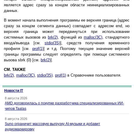
является адрес сразу за концом области неинициализированных
данных.
В момент начала выполнения программы ее верхняя граница (адрес
сразу за концом сегмента данных) совпадает с адресом end, но
верхняя граница может передвинуться при использовании
системных вызовов из
brk(2)
, функций из
malloc(3C)
, стандартного
ввода/вывода [см.
stdio(3S)
], средств получения временного
профиля [см.
prof(1)
] и т.д. Поэтому текущее значение верхней
границы программы следует определять при помощи системного
вызова sbrk (0) [см.
brk(2)
].
СМ. ТАКЖЕ
brk(2)
,
malloc(3C)
,
stdio(3S)
.
prof(1)
в Справочнике пользователя.
Новости IT
8 августа 2026
AMD договорилась о покупке разработчика специализированных ИИ-
чипов Taalas
8 августа 2026
Suno ограничит массовую выгрузку AI-музыки и добавит
аудиомаркировку