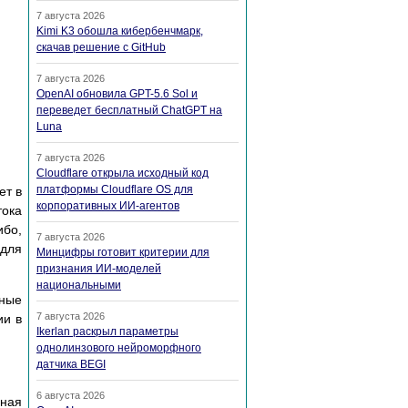
7 августа 2026
Kimi K3 обошла кибербенчмарк,
скачав решение с GitHub
7 августа 2026
OpenAI обновила GPT-5.6 Sol и
переведет бесплатный ChatGPT на
Luna
7 августа 2026
Cloudflare открыла исходный код
платформы Cloudflare OS для
ет в
корпоративных ИИ-агентов
тока
ибо,
7 августа 2026
 для
Минцифры готовит критерии для
признания ИИ-моделей
национальными
вные
7 августа 2026
ии в
Ikerlan раскрыл параметры
однолинзового нейроморфного
датчика BEGI
6 августа 2026
нная