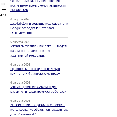
OpenAI замедляет исследования
loc.
после неконтролируемой активности
и не
ИИ-агентов
угих
6 августа 2026
Джефф Дин и ведущие исследователи
Google создадут ИИ-стартап
Discovery Loop
6 августа 2026
Mistral выпустила Shieldstral — модель
на 3 млрд параметров для
адаптивной модерации
6 августа 2026
Правительство создало рабочую
группу по ИИ и авторскому праву
6 августа 2026
Moove привлекла $250 млн для
развития инфраструктуры роботакси
6 августа 2026
ИТ-компании предложили упростить
использование обезличенных данных
для обучения ИИ