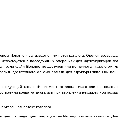
енем filename и связывает с ним поток каталога. Opendir возвраща
ый используется в последующих операциях для идентификации по
ся, если файл filename не доступен или не является каталогом, л
делить достаточного об ема памяти для структуры типа DIR или
а следующий активный элемент каталога. Указатели на неакти
остижении конца каталога или при выявлении некорректной позиц
ь.
 в указанном потоке каталога.
ию для последующей операции readdir над потоком каталога. Да