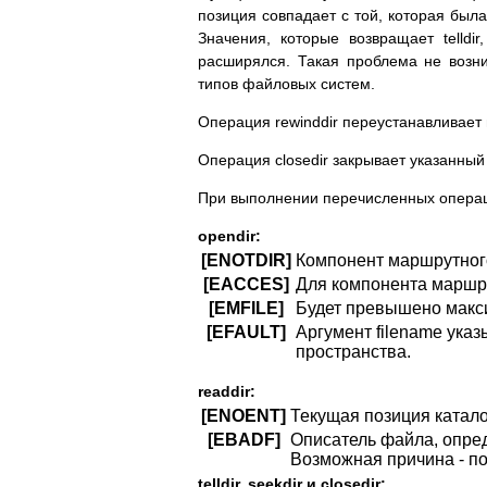
позиция совпадает с той, которая была
Значения, которые возвращает telldi
расширялся. Такая проблема не возни
типов файловых систем.
Операция rewinddir переустанавливает 
Операция closedir закрывает указанный 
При выполнении перечисленных операц
opendir:
[ENOTDIR]
Компонент маршрутного
[EACCES]
Для компонента маршрут
[EMFILE]
Будет превышено макс
[EFAULT]
Аргумент filename ука
пространства.
readdir:
[ENOENT]
Текущая позиция катало
[EBADF]
Описатель файла, опред
Возможная причина - по
telldir, seekdir и closedir: