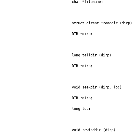
	char *filename;

	struct dirent *readdir (dirp)

	DIR *dirp;

	long telldir (dirp)

	DIR *dirp;

	void seekdir (dirp, loc)

	DIR *dirp;

	long loc;

	void rewinddir (dirp)
