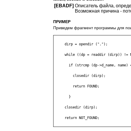
[EBADF]
Описатель файла, опреде
Возможная причина - пото
ПРИМЕР
Приведем фрагмент программы для пои
     dirp = opendir (".");

     while ((dp = readdir (dirp)) != N
       if (strcmp (dp->d_name, name) =
         closedir (dirp);

         return FOUND;

       }

     closedir (dirp);

     return NOT_FOUND;
