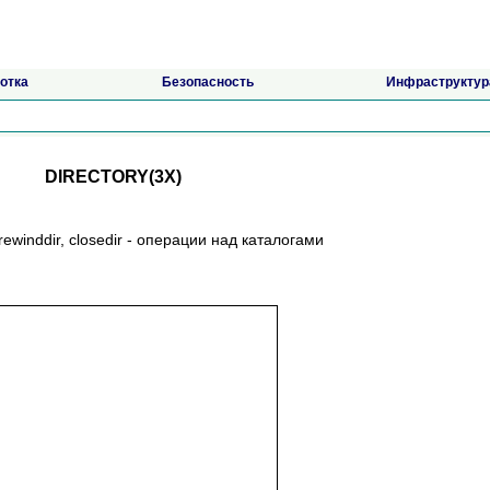
отка
Безопасность
Инфраструктур
DIRECTORY(3X)
ir, rewinddir, closedir - операции над каталогами