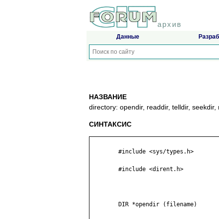
архив
Данные
Разраб
НАЗВАНИЕ
directory: opendir, readdir, telldir, seekd
СИНТАКСИС
	#include <sys/types.h>

	#include <dirent.h>

	DIR *opendir (filename)
