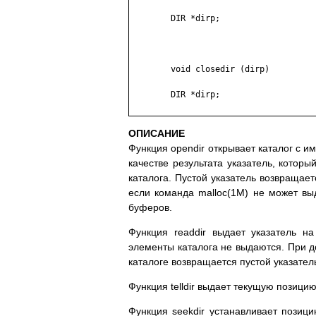
	DIR *dirp;

	void closedir (dirp)

	DIR *dirp;

ОПИСАНИЕ
Функция opendir открывает каталог с им
качестве результата указатель, котор
каталога. Пустой указатель возвращает
если команда malloc(1M) не может вы
буферов.
Функция readdir выдает указатель н
элементы каталога не выдаются. При д
каталоге возвращается пустой указател
Функция telldir выдает текущую позицию
Функция seekdir устанавливает позиц