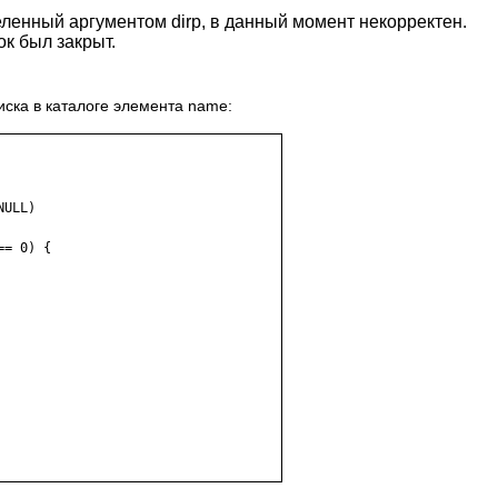
ленный аргументом dirp, в данный момент некорректен.
к был закрыт.
ска в каталоге элемента name:
ULL)

= 0) {
