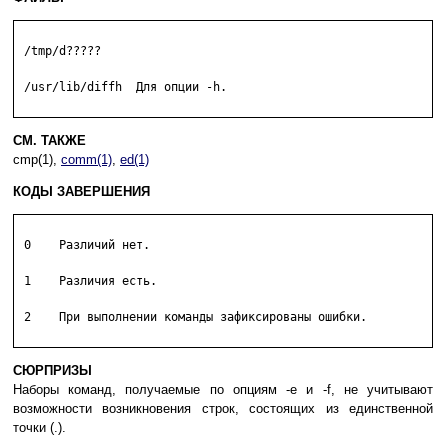
 /tmp/d?????

 /usr/lib/diffh  Для опции -h.

СМ. ТАКЖЕ
cmp(1),
comm(1)
,
ed(1)
КОДЫ ЗАВЕРШЕНИЯ
 0    Различий нет.

 1    Различия есть.

 2    При выполнении команды зафиксированы ошибки.

СЮРПРИЗЫ
Наборы команд, получаемые по опциям -e и -f, не учитывают
возможности возникновения строк, состоящих из единственной
точки (.).