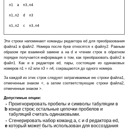
  n1  a  n3,n4

  n1,n2  d  n3

  n1,n2  c  n3,n4

Эти строки напоминают команды редактора ed для преобразования
файла1 в файл2. Номера после букв относятся к файлу2. Равным
образом при взаимной замене a на d и чтении строк в обратном
порядке получается информация о том, как преобразовать файл2 в
файл1. Как и в редакторе ed, пары, состоящие из одинаковых
номеров n1 = n2 или n3 = n4, сокращаются до одного номера.
За каждой из этих строк следуют затрагиваемые ею строки файла1,
отмеченные знаком <, а затем соответствующие строки файла2,
отмеченные знаком >.
Допустимые опции:
-
Проигнорировать пробелы и символы табуляции в
b
конце строк; остальные цепочки пробелов и
табуляций считать одинаковыми.
-
Сгенерировать набор команд a, c и d редактора ed,
e
который может быть использован для воссоздания