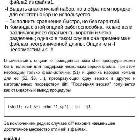
файла2 из файла1.
-f
Выдать аналогичный набор, но в обратном порядке;
для ed этот набор не используется.
-
Выполнить сравнение быстро, но без гарантий.
h
Команда с этой опцией работоспособна, только если
различающиеся фрагменты коротки и четко
разделены; однако в таком случае она применима к
файлам неограниченной длины. Опции -e и -f
несовместимы с -h.
В сочетании с опцией -e приведенная ниже shell-процедура может
быть полезной для поддержки нескольких версий файла. При этом
необходим только файл-источник ($1) и цепочка наборов команд
для ed ($2, $3, ...), преобразующих одну версию в другую и
изготовленных посредством diff. "Последняя версия" получается
как стандартный вывод процедуры
 (shift; cat $*; echo '1,$p') | ed - $1

За исключением редких случаев diff находит наименьшее
достаточное множество отличий в файлах.
ФАЙЛЫ