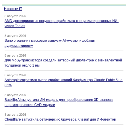
Новости IT
8 августа 2026
AMD договорилась о покупке разработчика специализированных ИИ-
чипов Taalas
8 августа 2026
Suno ограничит массовую выгрузку AI-музыки и добавит
аудиомаркировку
8 августа 2026
Для MoS₂-транзистора создали затворный диэлектрик с эквивалентной
толщиной около 1 нм
8 августа 2026
Anthropic сократила число срабатываний биофильтра Claude Fable 5 на
85%
8 августа 2026
Backflip AI выпустила ИИ-модель для преобразования 3D-сканов в
параметрические CAD-модели
8 августа 2026
Cloudflare запустила бета-версию браузера Kitesurf для ИИ-агентов