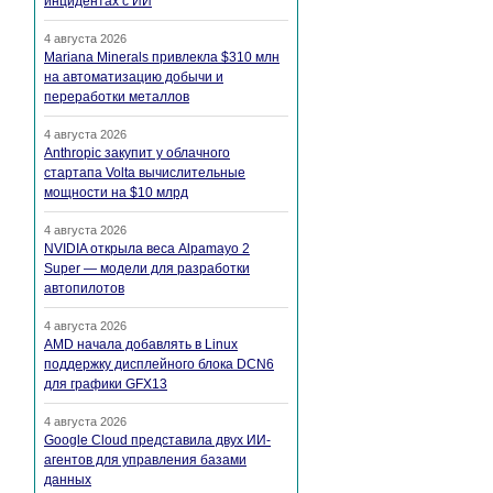
инцидентах с ИИ
4 августа 2026
Mariana Minerals привлекла $310 млн
на автоматизацию добычи и
переработки металлов
4 августа 2026
Anthropic закупит у облачного
стартапа Volta вычислительные
мощности на $10 млрд
4 августа 2026
NVIDIA открыла веса Alpamayo 2
Super — модели для разработки
автопилотов
4 августа 2026
AMD начала добавлять в Linux
поддержку дисплейного блока DCN6
для графики GFX13
4 августа 2026
Google Cloud представила двух ИИ-
агентов для управления базами
данных