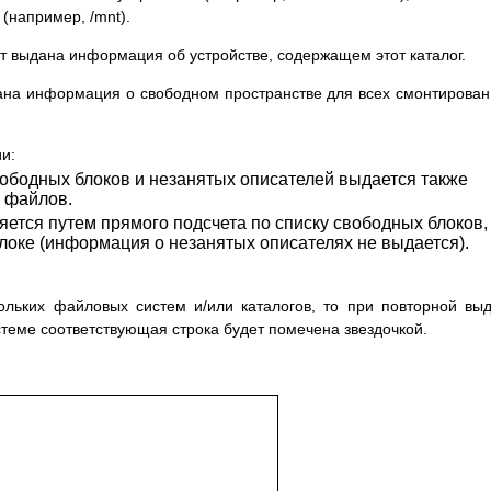
(например, /mnt).
т выдана информация об устройстве, содержащем этот каталог.
дана информация о свободном пространстве для всех смонтирова
и:
вободных блоков и незанятых описателей выдается также
й файлов.
ется путем прямого подсчета по списку свободных блоков,
блоке (информация о незанятых описателях не выдается).
ольких файловых систем и/или каталогов, то при повторной вы
еме соответствующая строка будет помечена звездочкой.