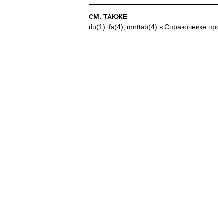
СМ. ТАКЖЕ
du(1). fs(4),
mnttab(4)
в Справочнике пр