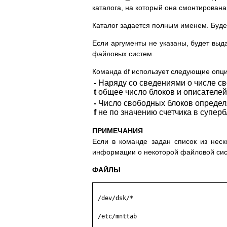
каталога, на который она смонтирована 
Каталог задается полным именем. Буде
Если аргументы не указаны, будет вы
файловых систем.
Команда df использует следующие опци
-
Наряду со сведениями о числе с
t
общее число блоков и описателе
-
Число свободных блоков определя
f
не по значению счетчика в супер
ПРИМЕЧАНИЯ
Если в команде задан список из неск
информации о некоторой файловой сист
ФАЙЛЫ
 /dev/dsk/*

 /etc/mnttab
