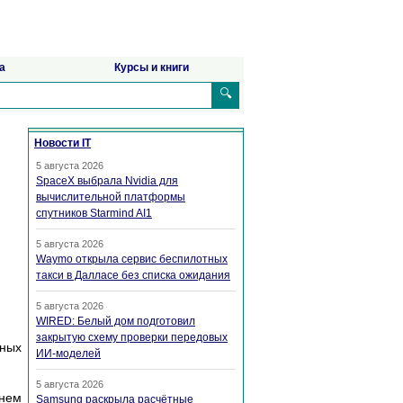
а
Курсы и книги
🔍
Новости IT
5 августа 2026
SpaceX выбрала Nvidia для
вычислительной платформы
спутников Starmind AI1
5 августа 2026
Waymo открыла сервис беспилотных
такси в Далласе без списка ожидания
5 августа 2026
WIRED: Белый дом подготовил
закрытую схему проверки передовых
нных
ИИ-моделей
5 августа 2026
енем
Samsung раскрыла расчётные