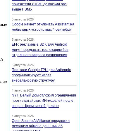
показатели zHBM: до восьми раз
выше HBM5
5 августа 2026
Google начнет отключать Assistant на
нных
мобильных устройствах 4 сентября
5 августа 2026
EFF: рекламные SDK для Android
могут передавать геолокацию без
отдельного запроса разрешения
 а
5 августа 2026
Поставки Google TPU для Anthropic
профинансируют через
внебалансовую структуру
даче
4 августа 2026
NYT: Белый дом отложил ограничения
против китайских ИИ-моделей после
спора в Кремниевой долине
4 августа 2026
Open Secure AI Alliance предложил
механизм обмена данными об