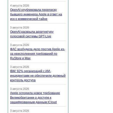
4 августа 2026
OpenAI опубликовала переписку
бывшего инженера Apple в ответ на
иск о коммерческой тайне
3 августа 2026
OpenAI раскрыла архитектуру
голосовой системы GPT-Live
3 августа 2026
ФАС возбудила дело против Apple из-
за неисполнения требований по
RuStore и Max
3 августа 2026
IBM: 92% организаций с ИИ-
инцидентами не обеспечили должный
контроль доступа
3 августа 2026
Apple оспорила новое требование
Великобритании о доступе к
зашифрованным данным iCloud
3 августа 2026