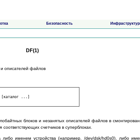
отка
Безопасность
Инфраструктур
DF(1)
в и описателей файлов
[каталог ...]

илобайтных блоков и незанятых описателей файлов в смонтирова
я соответствующих счетчиков в суперблоках.
 либо именем устройства (например, /dev/dsk/hd0s0), либо им