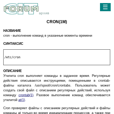
☰
архив
CRON(1M)
НАЗВАНИЕ
cron - выполнение команд в указанные моменты времени
СИНТАКСИС
/etc/cron

ОПИСАНИЕ
Утилита cron выполняет команды в заданное время. Регулярные
действия описываются инструкциями, помещенными в crontab-
файлы каталога /usr/spool/cron/crontabs. Пользователь может
создать свой файл с описанием регулярных действий, используя
команду
crontab(1)
. Разовое выполнение команд обеспечивается
утилитой
at(1)
.
Cron проверяет файлы с описанием регулярных действий и файлы
команды at только во время инициализации процессов, а также при