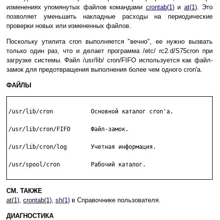
изменениях упомянутых файлов командами
crontab(1)
и
at(1)
. Это
позволяет уменьшить накладные расходы на периодические
проверки новых или измененных файлов.
Поскольку утилита cron выполняется "вечно", ее нужно вызвать
только один раз, что и делает программа /etc/ rc2.d/S75cron при
загрузке системы. Файл /usr/lib/ cron/FIFO используется как файл-
замок для предотвращения выполнения более чем одного cron'а.
ФАЙЛЫ
/usr/lib/cron           Основной каталог cron'а.

/usr/lib/cron/FIFO      Файл-замок.

/usr/lib/cron/log       Учетная информация.

/usr/spool/cron         Рабочий каталог.

СМ. ТАКЖЕ
at(1)
,
crontab(1)
,
sh(1)
в Справочнике пользователя.
ДИАГНОСТИКА