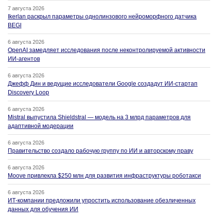
7 августа 2026
Ikerlan раскрыл параметры однолинзового нейроморфного датчика
BEGI
6 августа 2026
OpenAI замедляет исследования после неконтролируемой активности
ИИ-агентов
6 августа 2026
Джефф Дин и ведущие исследователи Google создадут ИИ-стартап
Discovery Loop
6 августа 2026
Mistral выпустила Shieldstral — модель на 3 млрд параметров для
адаптивной модерации
6 августа 2026
Правительство создало рабочую группу по ИИ и авторскому праву
6 августа 2026
Moove привлекла $250 млн для развития инфраструктуры роботакси
6 августа 2026
ИТ-компании предложили упростить использование обезличенных
данных для обучения ИИ