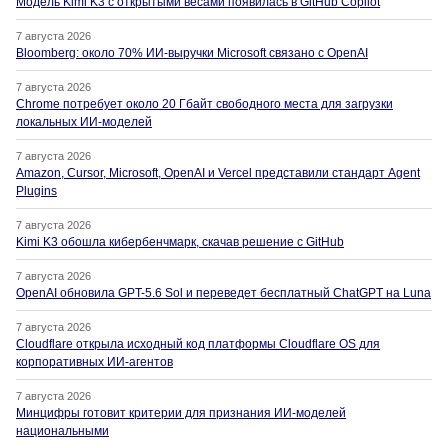
Модель Kimi K3 с открытыми весами появилась в GitHub Copilot
7 августа 2026
Bloomberg: около 70% ИИ-выручки Microsoft связано с OpenAI
7 августа 2026
Chrome потребует около 20 Гбайт свободного места для загрузки
локальных ИИ-моделей
7 августа 2026
Amazon, Cursor, Microsoft, OpenAI и Vercel представили стандарт Agent
Plugins
7 августа 2026
Kimi K3 обошла кибербенчмарк, скачав решение с GitHub
7 августа 2026
OpenAI обновила GPT-5.6 Sol и переведет бесплатный ChatGPT на Luna
7 августа 2026
Cloudflare открыла исходный код платформы Cloudflare OS для
корпоративных ИИ-агентов
7 августа 2026
Минцифры готовит критерии для признания ИИ-моделей
национальными