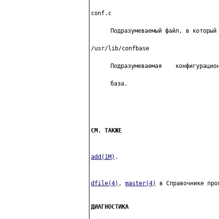
conf.c
Подразумеваемый файл, в который 
/usr/lib/confbase
Подразумеваемая    конфигурацион
база.

СМ. ТАКЖЕ
add(1M)
.
dfile(4)
, 
master(4)
 в Справочнике прог
ДИАГНОСТИКА