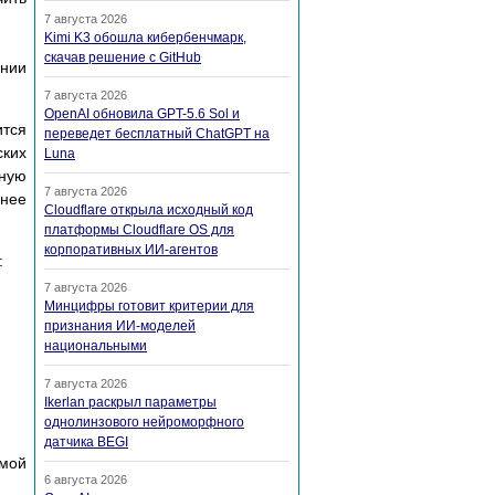
7 августа 2026
Kimi K3 обошла кибербенчмарк,
скачав решение с GitHub
ании
7 августа 2026
OpenAI обновила GPT-5.6 Sol и
ится
переведет бесплатный ChatGPT на
ских
Luna
чную
7 августа 2026
бнее
Cloudflare открыла исходный код
платформы Cloudflare OS для
корпоративных ИИ-агентов
:
7 августа 2026
Минцифры готовит критерии для
признания ИИ-моделей
национальными
7 августа 2026
Ikerlan раскрыл параметры
однолинзового нейроморфного
датчика BEGI
ммой
6 августа 2026