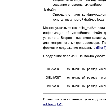
создание специальных файлов.
-b файл
Определяет имя конфигурацион
константных частей файлов low.s и
Можно указать также dfile_файл; если 
информация об устройствах. Файл д
устройств. Вторая - системно-завис
для конкретного микропроцессора. П
формат и содержание описаны в
dfile(4
Следующие переменные можно указать в 
 BDEVSWCNT    минимальный размер масси
 CDEVSWCNT    минимальный размер масси
 FMODSWCNT    минимальный размер масси
В этих массивах генерируются допо
addkern(1M)
.