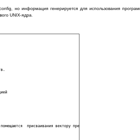
 config, но информация генерируется для использования програ
вого UNIX-ядра.
в.

ией

помещаются  присваивания вектору прерываний  и  описание  интерф