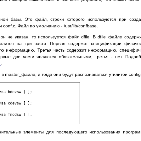
ной базы. Это файл, строки которого используются при созд
 conf.c. Файл по умолчанию - /usr/lib/confbase.
он не указан, то используется файл dfile. В dfile_файле содерж
елится на три части. Первая содержит спецификации физиче
имую информацию. Третья часть содержит информацию, специфи
ервые две части являются обязательными, третья - нет. Подро
)
.
master_файле, и тогда они будут распознаваться утилитой config
ва bdevsw [ ];

ва cdevsw [ ];

ва fmodsw [ ].

лнительные элементы для последующего использования програ