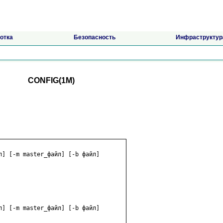
отка
Безопасность
Инфраструктур
CONFIG(1M)
л] [-m master_файл] [-b файл]

л] [-m master_файл] [-b файл]
