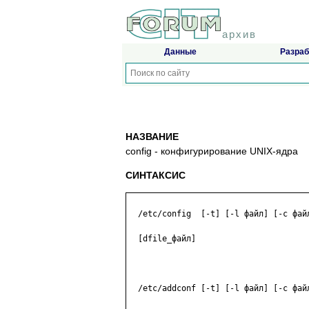
архив
Данные
Разраб
НАЗВАНИЕ
config - конфигурирование UNIX-ядра
СИНТАКСИС
  /etc/config  [-t] [-l файл] [-c фай
  [dfile_файл]

  /etc/addconf [-t] [-l файл] [-c фай