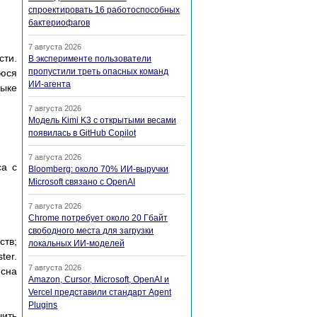
спроектировать 16 работоспособных
бактериофагов
7 августа 2026
сти.
В эксперименте пользователи
пропустили треть опасных команд
уюся
ИИ-агента
зыке
7 августа 2026
Модель Kimi K3 с открытыми весами
появилась в GitHub Copilot
7 августа 2026
са с
Bloomberg: около 70% ИИ-выручки
Microsoft связано с OpenAI
7 августа 2026
Chrome потребует около 20 Гбайт
свободного места для загрузки
тв;
локальных ИИ-моделей
ter.
7 августа 2026
ясна
Amazon, Cursor, Microsoft, OpenAI и
Vercel представили стандарт Agent
Plugins
чить