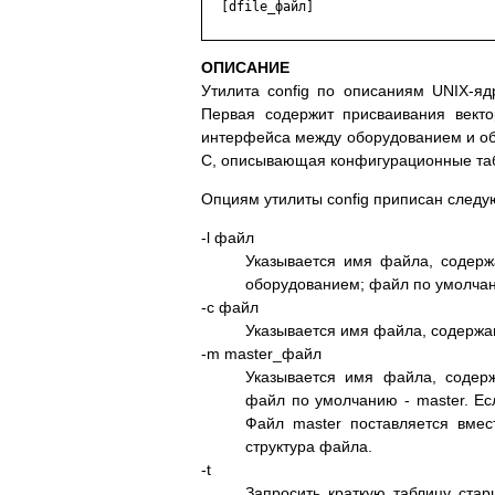
  [dfile_файл]

ОПИСАНИЕ
Утилита config по описаниям UNIX-яд
Первая содержит присваивания вект
интерфейса между оборудованием и обр
C, описывающая конфигурационные таб
Опциям утилиты config приписан след
-l файл
Указывается имя файла, содерж
оборудованием; файл по умолчани
-c файл
Указывается имя файла, содержа
-m master_файл
Указывается имя файла, содер
файл по умолчанию - master. Есл
Файл master поставляется вмес
структура файла.
-t
Запросить краткую таблицу стар