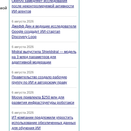
OpenAI замедляет исследования
после неконтролируемой активности
ммой
ИИ-агентов
6 августа 2026
Джефф Дин и ведущие исследователи
Google создадут ИИ-стартап
Discovery Loop
6 августа 2026
Mistral выпустила Shieldstral — модель
на 3 млрд параметров для
адаптивной модерации
6 августа 2026
Правительство создало рабочую
группу по ИИ и авторскому праву
6 августа 2026
Moove привлекла $250 млн для
развития инфраструктуры роботакси
6 августа 2026
ИТ-компании предложили упростить
ейса  с

использование обезличенных данных
для обучения ИИ