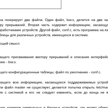
ра генерирует два файла. Один файл, low.s, делится на две ча
ору прерываний. Вторая часть содержит информацию, касающ
аботчиками устройств. Другой файл, conf.c, есть программа на я
лицы для различных устройств, имеющихся в системе.
ующий смысл:
ащего присваивания вектору прерываний и описание интерфей
ю - low.s.
щего конфигурационные таблицы; файл по умолчанию - conf.c.
жащего всю информацию, касающуюся поддерживаемых устройс
и файл master не существует, делается попытка открыть /etc/mas
те с системой и его не следует изменять, если до конца не 
ших номеров символьных и блочных устройств, что может облег