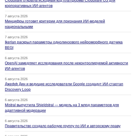
Cloudflare открыла исходный код платформы Cloudflare OS для
корпоративных ИИ-агентов
7 августа 2026
Минцифры готовит критерии для признания ИИ-моделей
национальными
7 августа 2026
Ikerlan раскрыл параметры однолинзового нейроморфного датчика
BEGI
6 августа 2026
OpenAI замедляет исследования после неконтролируемой активности
ИИ-агентов
6 августа 2026
Джефф Дин и ведущие исследователи Google создадут ИИ-стартап
Discovery Loop
6 августа 2026
Mistral выпустила Shieldstral — модель на 3 млрд параметров для
адаптивной модерации
6 августа 2026
Правительство создало рабочую группу по ИИ и авторскому праву