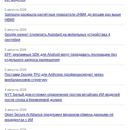
5 августа 2026
Samsung раскрыла расчётные показатели zHBM: до восьми раз выше
HBM5
5 августа 2026
Google начнет отключать Assistant на мобильных устройствах 4
сентября
5 августа 2026
EFF: рекламные SDK для Android могут передавать геолокацию без
отдельного запроса разрешения
5 августа 2026
Поставки Google TPU для Anthropic профинансируют через
внебалансовую структуру
4 августа 2026
NYT: Белый дом отложил ограничения против китайских ИИ-моделей
после спора в Кремниевой долине
4 августа 2026
Open Secure AI Alliance предложил механизм обмена данными об
инцидентах с ИИ
4 августа 2026