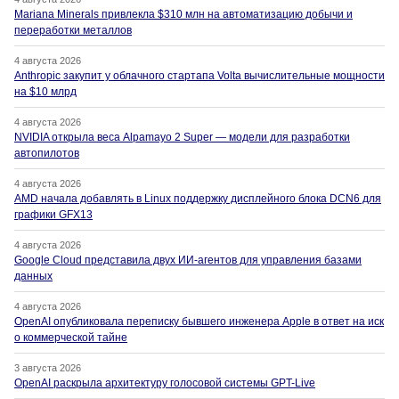
Mariana Minerals привлекла $310 млн на автоматизацию добычи и
переработки металлов
4 августа 2026
Anthropic закупит у облачного стартапа Volta вычислительные мощности
на $10 млрд
4 августа 2026
NVIDIA открыла веса Alpamayo 2 Super — модели для разработки
автопилотов
4 августа 2026
AMD начала добавлять в Linux поддержку дисплейного блока DCN6 для
графики GFX13
4 августа 2026
Google Cloud представила двух ИИ-агентов для управления базами
данных
4 августа 2026
OpenAI опубликовала переписку бывшего инженера Apple в ответ на иск
о коммерческой тайне
3 августа 2026
OpenAI раскрыла архитектуру голосовой системы GPT-Live