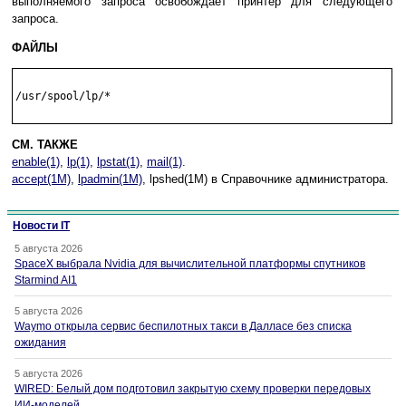
выполняемого запроса освобождает принтер для следующего
запроса.
ФАЙЛЫ
/usr/spool/lp/*

СМ. ТАКЖЕ
enable(1)
,
lp(1)
,
lpstat(1)
,
mail(1)
.
accept(1M)
,
lpadmin(1M)
, lpshed(1M) в Справочнике администратора.
Новости IT
5 августа 2026
SpaceX выбрала Nvidia для вычислительной платформы спутников
Starmind AI1
5 августа 2026
Waymo открыла сервис беспилотных такси в Далласе без списка
ожидания
5 августа 2026
WIRED: Белый дом подготовил закрытую схему проверки передовых
ИИ-моделей