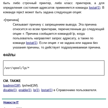
быть либо строчный принтер, либо класс принтеров, а для
определения состояния адресатов применяется команда
lpstat(1)
. В
команде reject может быть задана следующая опция:
-r[причина]
Связывает причину с запрещением вывода. Эта причина
относится ко всем принтерам, перечисленным до следующей
опции -r. Причина сообщается командой lp, когда
пользователь направляет запрос адресату, а также по
команде
lpstat(1)
. Если опция -r не задана или задана без
указания причины, то действует подразумеваемая причина.
ФАЙЛЫ
/usr/spool/lp/*

СМ. ТАКЖЕ
lpadmin(1M)
, lpshed(1M).
disable(1)
,
enable(1)
,
lp(1)
,
lpstat(1)
в Справочнике пользователя.
Новости IT