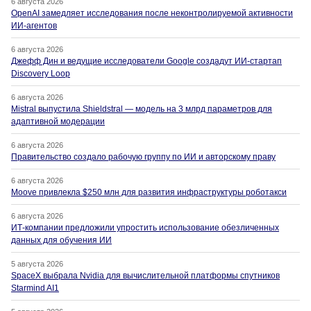
6 августа 2026
OpenAI замедляет исследования после неконтролируемой активности
ИИ-агентов
6 августа 2026
Джефф Дин и ведущие исследователи Google создадут ИИ-стартап
Discovery Loop
6 августа 2026
Mistral выпустила Shieldstral — модель на 3 млрд параметров для
адаптивной модерации
6 августа 2026
Правительство создало рабочую группу по ИИ и авторскому праву
6 августа 2026
Moove привлекла $250 млн для развития инфраструктуры роботакси
6 августа 2026
ИТ-компании предложили упростить использование обезличенных
данных для обучения ИИ
5 августа 2026
SpaceX выбрала Nvidia для вычислительной платформы спутников
Starmind AI1