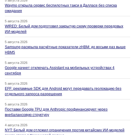
5 августа 2026
Waymo открыла сервис беспилотных такси в Далласе без списка
ожидания
5 августа 2026
WIRED: Белый дом подготовил закрытую схему проверки передовых
ИИ-моделей
5 августа 2026
Samsung раскрыла расчётные показатели zHBM: до восьми раз выше
HBM5
5 августа 2026
Google начнет отключать Assistant на мобильных устройствах 4
сентября
5 августа 2026
EFF: рекламные SDK для Android могут передавать геолокацию без
отдельного запроса разрешения
5 августа 2026
Поставки Google TPU для Anthropic профинансируют через
внебалансовую структуру
4 августа 2026
NYT: Белый дом отложил ограничения против китайских ИИ-моделей