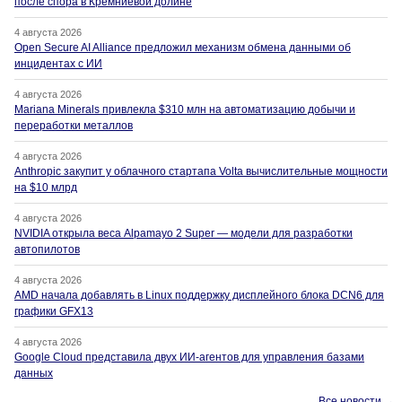
после спора в Кремниевой долине
4 августа 2026
Open Secure AI Alliance предложил механизм обмена данными об
инцидентах с ИИ
4 августа 2026
Mariana Minerals привлекла $310 млн на автоматизацию добычи и
переработки металлов
4 августа 2026
Anthropic закупит у облачного стартапа Volta вычислительные мощности
на $10 млрд
4 августа 2026
NVIDIA открыла веса Alpamayo 2 Super — модели для разработки
автопилотов
4 августа 2026
AMD начала добавлять в Linux поддержку дисплейного блока DCN6 для
графики GFX13
4 августа 2026
Google Cloud представила двух ИИ-агентов для управления базами
данных
Все новости →